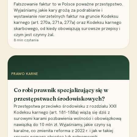
Fałszowanie faktur to w Polsce poważne przestępstwo.
Wyjaśniamy, jakie kary grożą za podrabianie i
wystawianie nierzetelnych faktur na gruncie Kodeksu
karnego (art. 270a, 271a, 277a) oraz Kodeksu karnego
skarbowego, od kiedy obowiązują surowsze przepisy i
czym jest czynny żal.
8
min czytania
PRAWO KARNE
Co robi prawnik specjalizujący się w
przestępstwach środowiskowych?
Przestępstwa przeciwko środowisku z rozdziału XXII
Kodeksu karnego (art. 181-188a) wiążą się dziś z
surowymi karami pozbawienia wolności i obowiązkową
nawiązką do 10 mln zł. Wyjaśniamy, jakie czyny są
karalne, co zmieniła reforma z 2022 r. i jak w takiej
sprawie pomaga obrońca lub pełnomocnik.