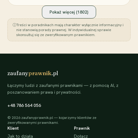
Pokaż więcej (
1802
)
ⓘ
Treści w poradnikach mają charakter wyłącznie informacyjny i
nie stanowią porady prawnej. W indywidualnej sprawie
skonsultuj się ze zweryfikowanym prawnikiem.
zaufany
prawnik
.pl
Łączymy ludzi z zaufanymi prawnikami — z pomocą AI, z
poszanowaniem prawa i prywatności.
+48 786 564 056
©
2026
zaufanyprawnik.pl — kojarzymy klientów ze
zweryfikowanymi prawnikami.
Klient
Prawnik
Jak to działa
Dołącz