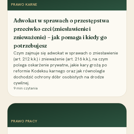
PRAWO KARNE
Adwokat w sprawach o przestępstwa
przeciwko czci (zniesławienie i
znieważenie) – jak pomaga i kiedy go
potrzebujesz
Czym zajmuje się adwokat w sprawach o zniesławienie
(art. 212 k.k.) i znieważenie (art. 216 k.k.), na czym
polega oskarżenie prywatne, jakie kary grożą po
reformie Kodeksu karnego oraz jak równolegle
dochodzić ochrony dóbr osobistych na drodze
cywilnej.
9
min czytania
PRAWO PRACY