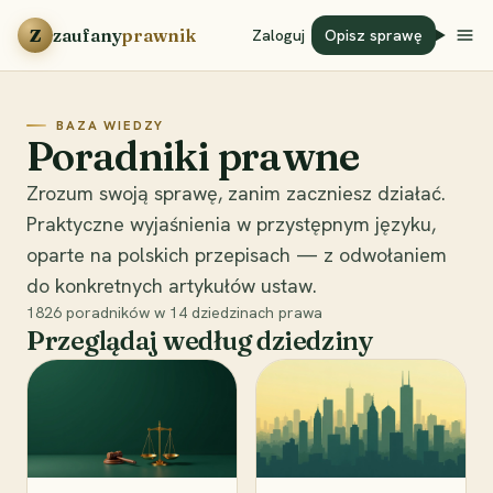
Przejdź do treści
Z
zaufany
prawnik
Zaloguj
Opisz sprawę
BAZA WIEDZY
Poradniki prawne
Zrozum swoją sprawę, zanim zaczniesz działać.
Praktyczne wyjaśnienia w przystępnym języku,
oparte na polskich przepisach — z odwołaniem
do konkretnych artykułów ustaw.
1826
poradników w
14
dziedzinach prawa
Przeglądaj według dziedziny