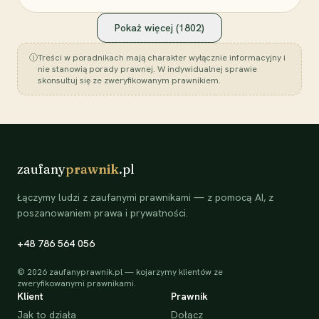
Pokaż więcej (
1802
)
ⓘ
Treści w poradnikach mają charakter wyłącznie informacyjny i
nie stanowią porady prawnej. W indywidualnej sprawie
skonsultuj się ze zweryfikowanym prawnikiem.
zaufany
prawnik
.pl
Łączymy ludzi z zaufanymi prawnikami — z pomocą AI, z
poszanowaniem prawa i prywatności.
+48 786 564 056
©
2026
zaufanyprawnik.pl — kojarzymy klientów ze
zweryfikowanymi prawnikami.
Klient
Prawnik
Jak to działa
Dołącz