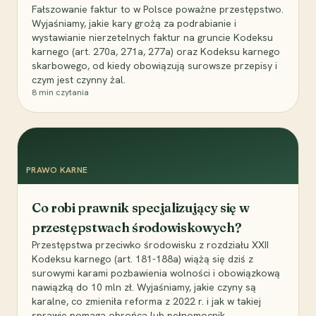
Fałszowanie faktur to w Polsce poważne przestępstwo.
Wyjaśniamy, jakie kary grożą za podrabianie i
wystawianie nierzetelnych faktur na gruncie Kodeksu
karnego (art. 270a, 271a, 277a) oraz Kodeksu karnego
skarbowego, od kiedy obowiązują surowsze przepisy i
czym jest czynny żal.
8
min czytania
PRAWO KARNE
Co robi prawnik specjalizujący się w
przestępstwach środowiskowych?
Przestępstwa przeciwko środowisku z rozdziału XXII
Kodeksu karnego (art. 181-188a) wiążą się dziś z
surowymi karami pozbawienia wolności i obowiązkową
nawiązką do 10 mln zł. Wyjaśniamy, jakie czyny są
karalne, co zmieniła reforma z 2022 r. i jak w takiej
sprawie pomaga obrońca lub pełnomocnik.