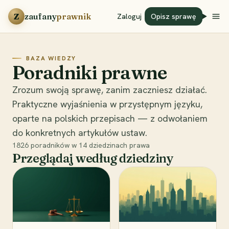
Przejdź do treści
Z
zaufany
prawnik
Zaloguj
Opisz sprawę
BAZA WIEDZY
Poradniki prawne
Zrozum swoją sprawę, zanim zaczniesz działać.
Praktyczne wyjaśnienia w przystępnym języku,
oparte na polskich przepisach — z odwołaniem
do konkretnych artykułów ustaw.
1826
poradników w
14
dziedzinach prawa
Przeglądaj według dziedziny