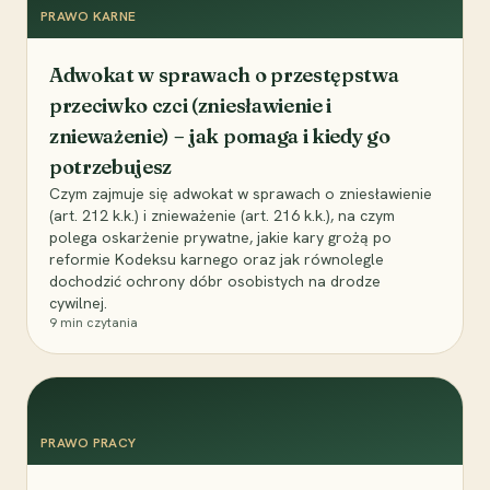
PRAWO KARNE
Adwokat w sprawach o przestępstwa
przeciwko czci (zniesławienie i
znieważenie) – jak pomaga i kiedy go
potrzebujesz
Czym zajmuje się adwokat w sprawach o zniesławienie
(art. 212 k.k.) i znieważenie (art. 216 k.k.), na czym
polega oskarżenie prywatne, jakie kary grożą po
reformie Kodeksu karnego oraz jak równolegle
dochodzić ochrony dóbr osobistych na drodze
cywilnej.
9
min czytania
PRAWO PRACY