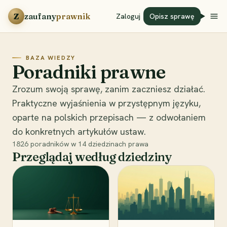
Przejdź do treści
Z
zaufany
prawnik
Zaloguj
Opisz sprawę
BAZA WIEDZY
Poradniki prawne
Zrozum swoją sprawę, zanim zaczniesz działać.
Praktyczne wyjaśnienia w przystępnym języku,
oparte na polskich przepisach — z odwołaniem
do konkretnych artykułów ustaw.
1826
poradników w
14
dziedzinach prawa
Przeglądaj według dziedziny