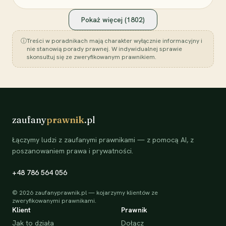
Pokaż więcej (
1802
)
ⓘ
Treści w poradnikach mają charakter wyłącznie informacyjny i
nie stanowią porady prawnej. W indywidualnej sprawie
skonsultuj się ze zweryfikowanym prawnikiem.
zaufany
prawnik
.pl
Łączymy ludzi z zaufanymi prawnikami — z pomocą AI, z
poszanowaniem prawa i prywatności.
+48 786 564 056
©
2026
zaufanyprawnik.pl — kojarzymy klientów ze
zweryfikowanymi prawnikami.
Klient
Prawnik
Jak to działa
Dołącz