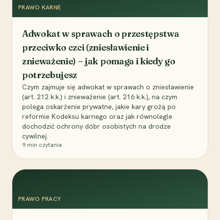
PRAWO KARNE
Adwokat w sprawach o przestępstwa
przeciwko czci (zniesławienie i
znieważenie) – jak pomaga i kiedy go
potrzebujesz
Czym zajmuje się adwokat w sprawach o zniesławienie
(art. 212 k.k.) i znieważenie (art. 216 k.k.), na czym
polega oskarżenie prywatne, jakie kary grożą po
reformie Kodeksu karnego oraz jak równolegle
dochodzić ochrony dóbr osobistych na drodze
cywilnej.
9
min czytania
PRAWO PRACY