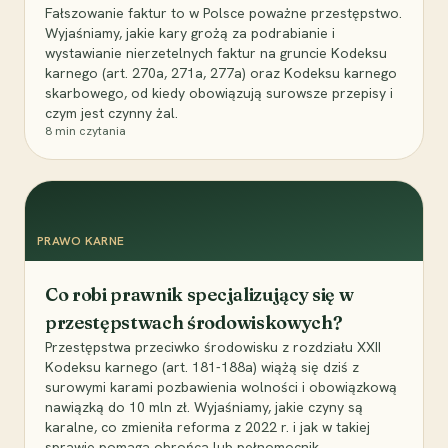
Fałszowanie faktur to w Polsce poważne przestępstwo.
Wyjaśniamy, jakie kary grożą za podrabianie i
wystawianie nierzetelnych faktur na gruncie Kodeksu
karnego (art. 270a, 271a, 277a) oraz Kodeksu karnego
skarbowego, od kiedy obowiązują surowsze przepisy i
czym jest czynny żal.
8
min czytania
PRAWO KARNE
Co robi prawnik specjalizujący się w
przestępstwach środowiskowych?
Przestępstwa przeciwko środowisku z rozdziału XXII
Kodeksu karnego (art. 181-188a) wiążą się dziś z
surowymi karami pozbawienia wolności i obowiązkową
nawiązką do 10 mln zł. Wyjaśniamy, jakie czyny są
karalne, co zmieniła reforma z 2022 r. i jak w takiej
sprawie pomaga obrońca lub pełnomocnik.