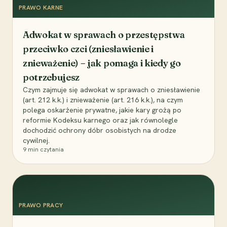
PRAWO KARNE
Adwokat w sprawach o przestępstwa
przeciwko czci (zniesławienie i
znieważenie) – jak pomaga i kiedy go
potrzebujesz
Czym zajmuje się adwokat w sprawach o zniesławienie
(art. 212 k.k.) i znieważenie (art. 216 k.k.), na czym
polega oskarżenie prywatne, jakie kary grożą po
reformie Kodeksu karnego oraz jak równolegle
dochodzić ochrony dóbr osobistych na drodze
cywilnej.
9
min czytania
PRAWO PRACY