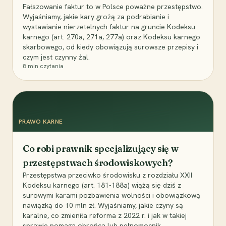
Fałszowanie faktur to w Polsce poważne przestępstwo.
Wyjaśniamy, jakie kary grożą za podrabianie i
wystawianie nierzetelnych faktur na gruncie Kodeksu
karnego (art. 270a, 271a, 277a) oraz Kodeksu karnego
skarbowego, od kiedy obowiązują surowsze przepisy i
czym jest czynny żal.
8
min czytania
PRAWO KARNE
Co robi prawnik specjalizujący się w
przestępstwach środowiskowych?
Przestępstwa przeciwko środowisku z rozdziału XXII
Kodeksu karnego (art. 181-188a) wiążą się dziś z
surowymi karami pozbawienia wolności i obowiązkową
nawiązką do 10 mln zł. Wyjaśniamy, jakie czyny są
karalne, co zmieniła reforma z 2022 r. i jak w takiej
sprawie pomaga obrońca lub pełnomocnik.