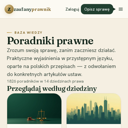
Przejdź do treści
Z
zaufany
prawnik
Zaloguj
Opisz sprawę
BAZA WIEDZY
Poradniki prawne
Zrozum swoją sprawę, zanim zaczniesz działać.
Praktyczne wyjaśnienia w przystępnym języku,
oparte na polskich przepisach — z odwołaniem
do konkretnych artykułów ustaw.
1826
poradników w
14
dziedzinach prawa
Przeglądaj według dziedziny