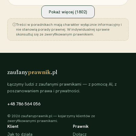
Pokaż więcej (
1802
)
ⓘ
Treści w poradnikach mają charakter wyłącznie informacyjny i
nie stanowią porady prawnej. W indywidualnej sprawie
skonsultuj się ze zweryfikowanym prawnikiem.
zaufany
prawnik
.pl
Łączymy ludzi z zaufanymi prawnikami — z pomocą AI, z
poszanowaniem prawa i prywatności.
+48 786 564 056
©
2026
zaufanyprawnik.pl — kojarzymy klientów ze
zweryfikowanymi prawnikami.
Klient
Prawnik
Jak to działa
Dołącz