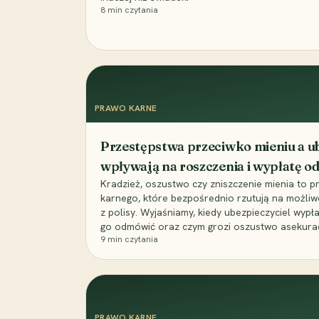
8
min czytania
PRAWO KARNE
Przestępstwa przeciwko mieniu a ub
wpływają na roszczenia i wypłatę 
Kradzież, oszustwo czy zniszczenie mienia to 
karnego, które bezpośrednio rzutują na możli
z polisy. Wyjaśniamy, kiedy ubezpieczyciel wypł
go odmówić oraz czym grozi oszustwo asekuracyj
9
min czytania
PRAWO KARNE