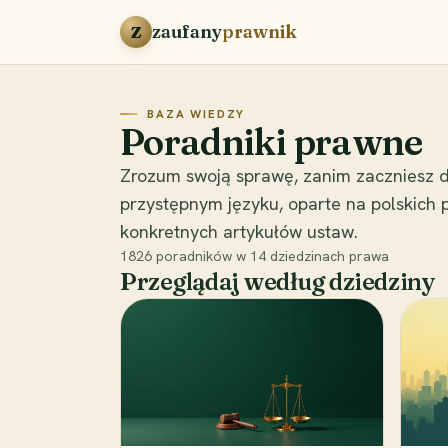
Przejdź do treści
zaufany
prawnik
Z
BAZA WIEDZY
Poradniki prawne
Zrozum swoją sprawę, zanim zaczniesz d
przystępnym języku, oparte na polskich
konkretnych artykułów ustaw.
1826
poradników w
14
dziedzinach prawa
Przeglądaj według dziedziny