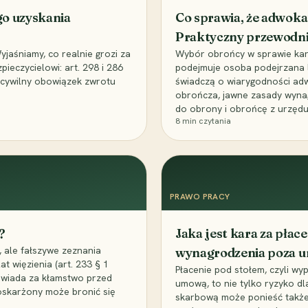
go uzyskania
Co sprawia, że adwoka
Praktyczny przewodn
aśniamy, co realnie grozi za
Wybór obrońcy w sprawie karne
eczycielowi: art. 298 i 286
podejmuje osoba podejrzana l
z cywilny obowiązek zwrotu
świadczą o wiarygodności ad
obrończa, jawne zasady wyna
do obrony i obrońcę z urzędu
8
min czytania
PRAWO PRACY
?
Jaka jest kara za pła
 ale fałszywe zeznania
wynagrodzenia poza 
t więzienia (art. 233 § 1
Płacenie pod stołem, czyli wyp
owiada za kłamstwo przed
umową, to nie tylko ryzyko d
 oskarżony może bronić się
skarbową może ponieść także 