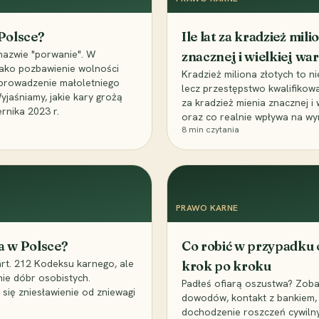
 Polsce?
Ile lat za kradzież mil
nazwie "porwanie". W
znacznej i wielkiej war
 jako pozbawienie wolności
Kradzież miliona złotych to n
, uprowadzenie małoletniego
lecz przestępstwo kwalifikowa
Wyjaśniamy, jakie kary grożą
za kradzież mienia znacznej i
rnika 2023 r.
oraz co realnie wpływa na wy
8
min czytania
PRAWO KARNE
a w Polsce?
Co robić w przypadku
art. 212 Kodeksu karnego, ale
krok po kroku
nie dóbr osobistych.
Padłeś ofiarą oszustwa? Zobac
 się zniesławienie od zniewagi
dowodów, kontakt z bankiem, 
dochodzenie roszczeń cywilny