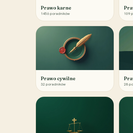
Prawo karne
Pra
1456
poradników
109
p
Prawo cywilne
Pra
32
poradników
28
po