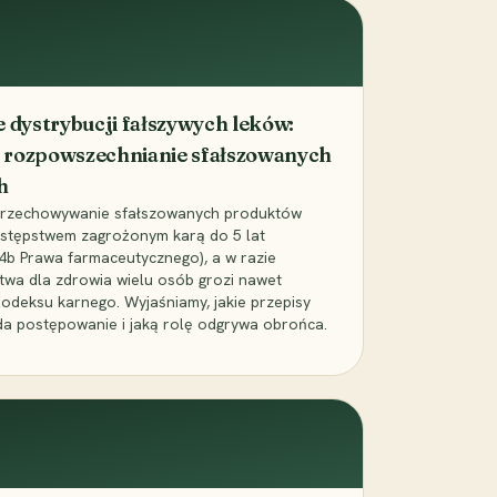
dystrybucji fałszywych leków:
 rozpowszechnianie sfałszowanych
h
 przechowywanie sfałszowanych produktów
zestępstwem zagrożonym karą do 5 lat
24b Prawa farmaceutycznego), a w razie
wa dla zdrowia wielu osób grozi nawet
Kodeksu karnego. Wyjaśniamy, jakie przepisy
da postępowanie i jaką rolę odgrywa obrońca.