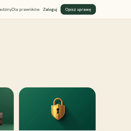
edziny
Dla prawników
Zaloguj
Opisz sprawę