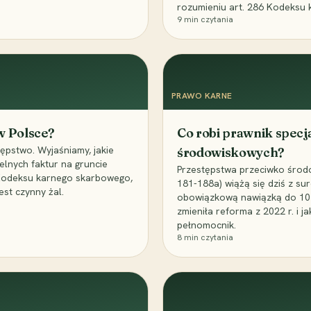
rozumieniu art. 286 Kodeksu 
9
min czytania
PRAWO KARNE
 w Polsce?
Co robi prawnik specj
ępstwo. Wyjaśniamy, jakie
środowiskowych?
elnych faktur na gruncie
Przestępstwa przeciwko środo
 Kodeksu karnego skarbowego,
181-188a) wiążą się dziś z su
est czynny żal.
obowiązkową nawiązką do 10 m
zmieniła reforma z 2022 r. i 
pełnomocnik.
8
min czytania