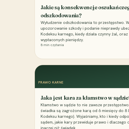
Jakie są konsekwencje oszukańcze
odszkodowania?
Wyłudzenie odszkodowania to przestępstwo. Wyj
upozorowanie szkody i podanie nieprawdy ubezpi
Kodeksu karnego, kiedy działa czynny żal, ora
wypłaconych pieniędzy.
8
min czytania
PRAWO KARNE
Jaka jest kara za kłamstwo w sądzie
Kłamstwo w sądzie to nie zawsze przestępstwo,
świadka są zagrożone karą od 6 miesięcy do 8 la
Kodeksu karnego). Wyjaśniamy, kto i kiedy odp
sądem, jakie kary przewiduje prawo i dlaczego
inaczej niż świadek.