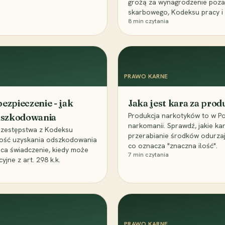
grożą za wynagrodzenie poz
skarbowego, Kodeksu pracy i
8
min czytania
PRAWO KARNE
ezpieczenie - jak
Jaka jest kara za pro
Produkcja narkotyków to w Po
odszkodowania
narkomanii. Sprawdź, jakie ka
przestępstwa z Kodeksu
przerabianie środków odurza
wość uzyskania odszkodowania
co oznacza "znaczna ilość".
aca świadczenie, kiedy może
7
min czytania
ne z art. 298 k.k.
PRAWO KARNE