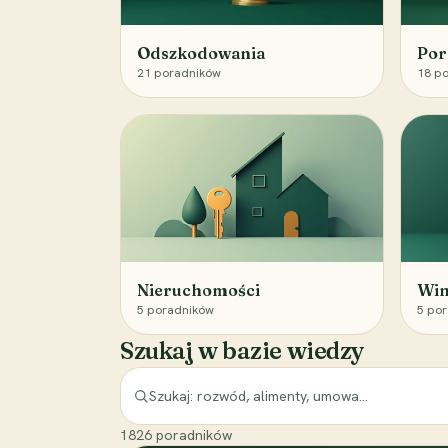
Odszkodowania
Por
21
poradników
18
po
Nieruchomości
Win
5
poradników
5
por
Szukaj w bazie wiedzy
1826
poradników