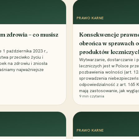
PRAWO KARNE
m zdrowia – co musisz
Konsekwencje prawne 
obrońca w sprawach o
1 października 2023 r.,
produktów leczniczyc
stwa przeciwko życiu i
Wytwarzanie, dostarczanie i
bek na zdrowiu i zniosła
leczniczych jest w Polsce pr
aśniamy najważniejsze
pozbawienia wolności (art. 1
sprowadzenia niebezpieczeńst
odpowiedzialność z art. 165 
mają zastosowanie, jak wyglą
9
min czytania
PRAWO KARNE