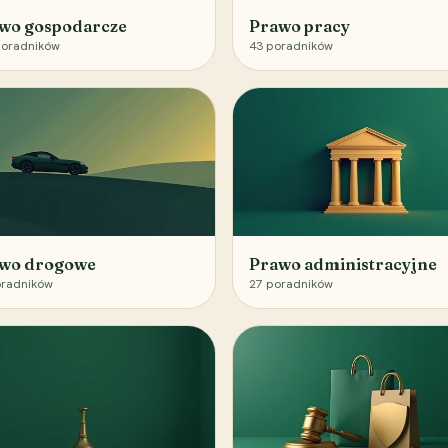
wo gospodarcze
Prawo pracy
oradników
43
poradników
wo drogowe
Prawo administracyjne
radników
27
poradników