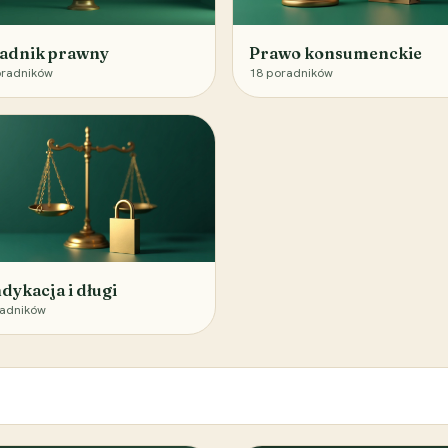
adnik prawny
Prawo konsumenckie
radników
18
poradników
dykacja i długi
adników