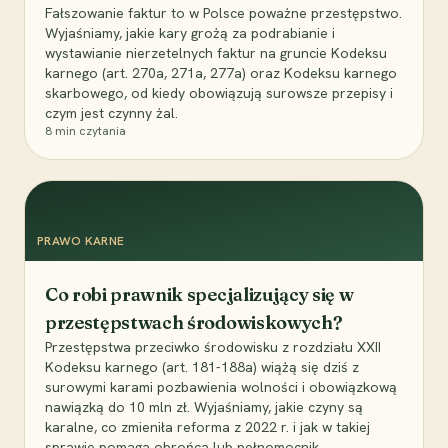
Fałszowanie faktur to w Polsce poważne przestępstwo.
Wyjaśniamy, jakie kary grożą za podrabianie i
wystawianie nierzetelnych faktur na gruncie Kodeksu
karnego (art. 270a, 271a, 277a) oraz Kodeksu karnego
skarbowego, od kiedy obowiązują surowsze przepisy i
czym jest czynny żal.
8
min czytania
PRAWO KARNE
Co robi prawnik specjalizujący się w
przestępstwach środowiskowych?
Przestępstwa przeciwko środowisku z rozdziału XXII
Kodeksu karnego (art. 181-188a) wiążą się dziś z
surowymi karami pozbawienia wolności i obowiązkową
nawiązką do 10 mln zł. Wyjaśniamy, jakie czyny są
karalne, co zmieniła reforma z 2022 r. i jak w takiej
sprawie pomaga obrońca lub pełnomocnik.