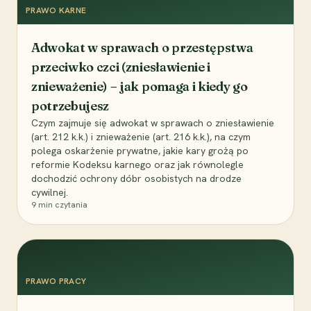
PRAWO KARNE
Adwokat w sprawach o przestępstwa
przeciwko czci (zniesławienie i
znieważenie) – jak pomaga i kiedy go
potrzebujesz
Czym zajmuje się adwokat w sprawach o zniesławienie
(art. 212 k.k.) i znieważenie (art. 216 k.k.), na czym
polega oskarżenie prywatne, jakie kary grożą po
reformie Kodeksu karnego oraz jak równolegle
dochodzić ochrony dóbr osobistych na drodze
cywilnej.
9
min czytania
PRAWO PRACY