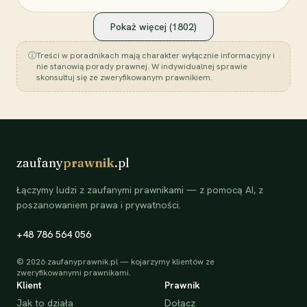
Pokaż więcej (
1802
)
ⓘ
Treści w poradnikach mają charakter wyłącznie informacyjny i
nie stanowią porady prawnej. W indywidualnej sprawie
skonsultuj się ze zweryfikowanym prawnikiem.
zaufany
prawnik
.pl
Łączymy ludzi z zaufanymi prawnikami — z pomocą AI, z
poszanowaniem prawa i prywatności.
+48 786 564 056
©
2026
zaufanyprawnik.pl — kojarzymy klientów ze
zweryfikowanymi prawnikami.
Klient
Prawnik
Jak to działa
Dołącz