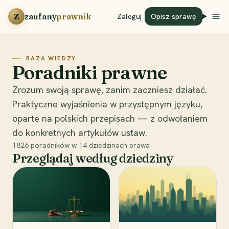
Przejdź do treści
Z
zaufany
prawnik
Zaloguj
Opisz sprawę
BAZA WIEDZY
Poradniki prawne
Zrozum swoją sprawę, zanim zaczniesz działać.
Praktyczne wyjaśnienia w przystępnym języku,
oparte na polskich przepisach — z odwołaniem
do konkretnych artykułów ustaw.
1826
poradników w
14
dziedzinach prawa
Przeglądaj według dziedziny