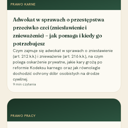
PRAWO KARNE
Adwokat w sprawach o przestępstwa
przeciwko czci (zniesławienie i
znieważenie) – jak pomaga i kiedy go
potrzebujesz
Czym zajmuje się adwokat w sprawach o zniesławienie
(art. 212 k.k.) i znieważenie (art. 216 k.k.), na czym
polega oskarżenie prywatne, jakie kary grożą po
reformie Kodeksu karnego oraz jak równolegle
dochodzić ochrony dóbr osobistych na drodze
cywilnej.
9
min czytania
PRAWO PRACY