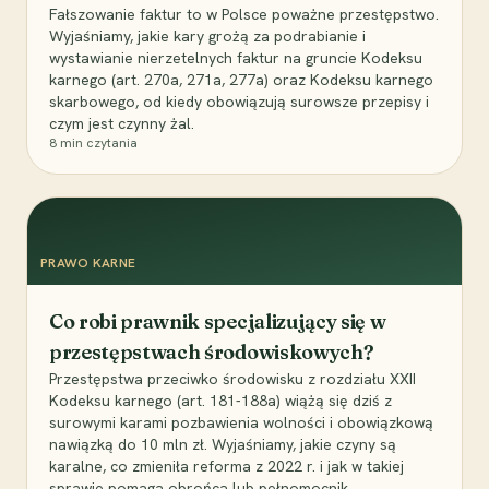
Fałszowanie faktur to w Polsce poważne przestępstwo.
Wyjaśniamy, jakie kary grożą za podrabianie i
wystawianie nierzetelnych faktur na gruncie Kodeksu
karnego (art. 270a, 271a, 277a) oraz Kodeksu karnego
skarbowego, od kiedy obowiązują surowsze przepisy i
czym jest czynny żal.
8
min czytania
PRAWO KARNE
Co robi prawnik specjalizujący się w
przestępstwach środowiskowych?
Przestępstwa przeciwko środowisku z rozdziału XXII
Kodeksu karnego (art. 181-188a) wiążą się dziś z
surowymi karami pozbawienia wolności i obowiązkową
nawiązką do 10 mln zł. Wyjaśniamy, jakie czyny są
karalne, co zmieniła reforma z 2022 r. i jak w takiej
sprawie pomaga obrońca lub pełnomocnik.