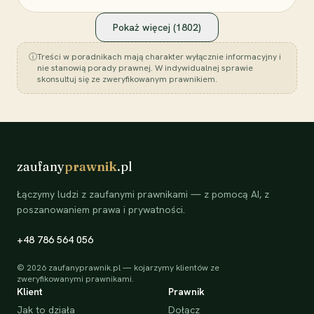
Pokaż więcej (
1802
)
ⓘ
Treści w poradnikach mają charakter wyłącznie informacyjny i
nie stanowią porady prawnej. W indywidualnej sprawie
skonsultuj się ze zweryfikowanym prawnikiem.
zaufany
prawnik
.pl
Łączymy ludzi z zaufanymi prawnikami — z pomocą AI, z
poszanowaniem prawa i prywatności.
+48 786 564 056
©
2026
zaufanyprawnik.pl — kojarzymy klientów ze
zweryfikowanymi prawnikami.
Klient
Prawnik
Jak to działa
Dołącz