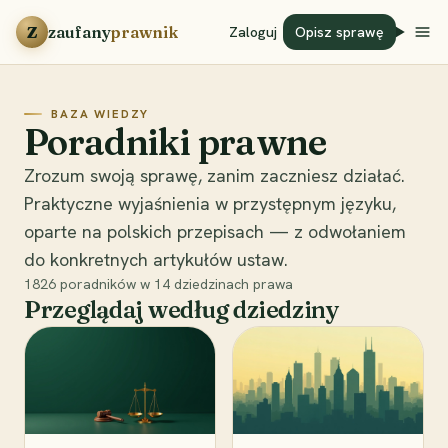
Przejdź do treści
Z
zaufany
prawnik
Zaloguj
Opisz sprawę
BAZA WIEDZY
Poradniki prawne
Zrozum swoją sprawę, zanim zaczniesz działać.
Praktyczne wyjaśnienia w przystępnym języku,
oparte na polskich przepisach — z odwołaniem
do konkretnych artykułów ustaw.
1826
poradników w
14
dziedzinach prawa
Przeglądaj według dziedziny