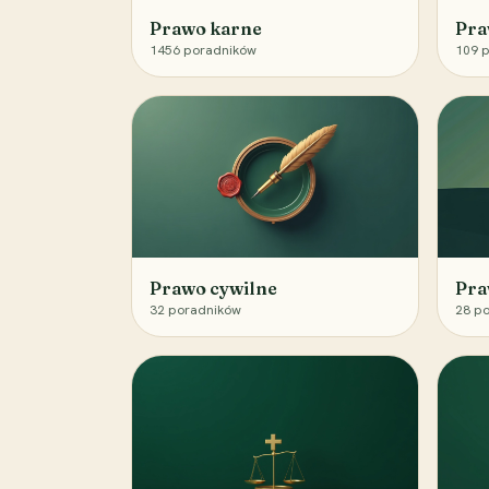
Prawo karne
Pra
1456
poradników
109
p
Prawo cywilne
Pra
32
poradników
28
po