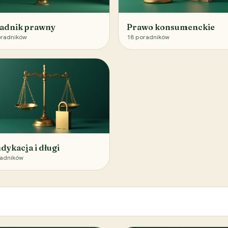
adnik prawny
Prawo konsumenckie
radników
18
poradników
dykacja i długi
adników