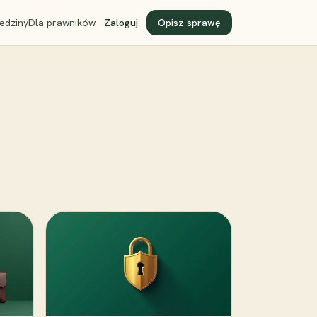
edziny
Dla prawników
Zaloguj
Opisz sprawę