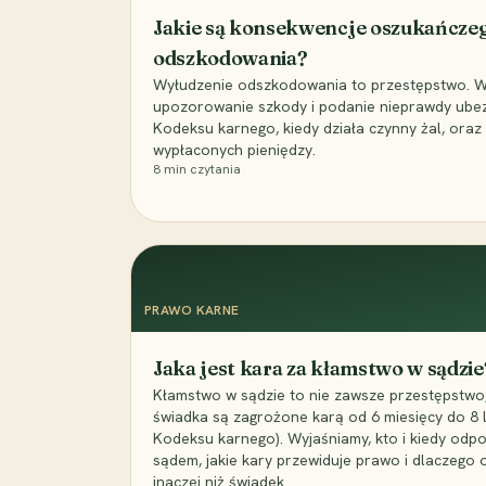
Jakie są konsekwencje oszukańcze
odszkodowania?
Wyłudzenie odszkodowania to przestępstwo. Wyj
upozorowanie szkody i podanie nieprawdy ubezpi
Kodeksu karnego, kiedy działa czynny żal, ora
wypłaconych pieniędzy.
8
min czytania
PRAWO KARNE
Jaka jest kara za kłamstwo w sądzie
Kłamstwo w sądzie to nie zawsze przestępstwo,
świadka są zagrożone karą od 6 miesięcy do 8 la
Kodeksu karnego). Wyjaśniamy, kto i kiedy odp
sądem, jakie kary przewiduje prawo i dlaczego
inaczej niż świadek.