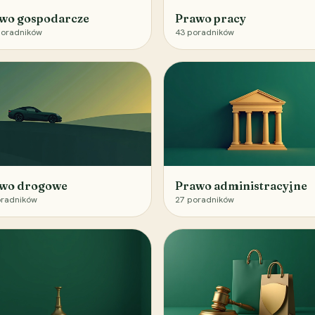
wo gospodarcze
Prawo pracy
oradników
43
poradników
wo drogowe
Prawo administracyjne
radników
27
poradników