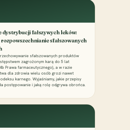
dystrybucji fałszywych leków:
 rozpowszechnianie sfałszowanych
h
 przechowywanie sfałszowanych produktów
zestępstwem zagrożonym karą do 5 lat
24b Prawa farmaceutycznego), a w razie
wa dla zdrowia wielu osób grozi nawet
Kodeksu karnego. Wyjaśniamy, jakie przepisy
da postępowanie i jaką rolę odgrywa obrońca.