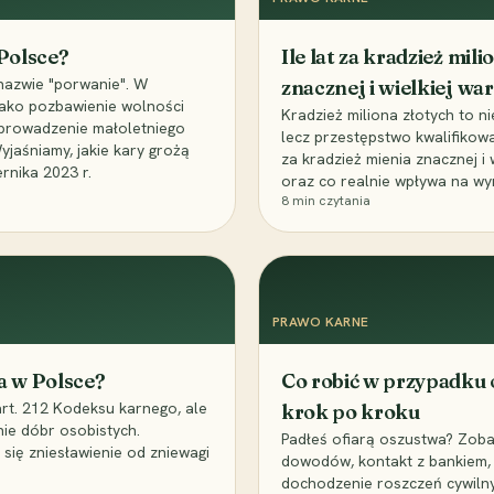
 Polsce?
Ile lat za kradzież mil
nazwie "porwanie". W
znacznej i wielkiej war
 jako pozbawienie wolności
Kradzież miliona złotych to n
, uprowadzenie małoletniego
lecz przestępstwo kwalifikowa
Wyjaśniamy, jakie kary grożą
za kradzież mienia znacznej i
rnika 2023 r.
oraz co realnie wpływa na wy
8
min czytania
PRAWO KARNE
a w Polsce?
Co robić w przypadku
art. 212 Kodeksu karnego, ale
krok po kroku
nie dóbr osobistych.
Padłeś ofiarą oszustwa? Zobac
 się zniesławienie od zniewagi
dowodów, kontakt z bankiem, 
dochodzenie roszczeń cywilny