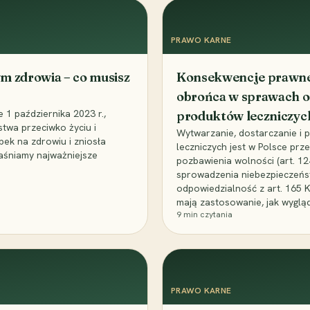
PRAWO KARNE
m zdrowia – co musisz
Konsekwencje prawne 
obrońca w sprawach o
1 października 2023 r.,
produktów leczniczyc
stwa przeciwko życiu i
Wytwarzanie, dostarczanie i
bek na zdrowiu i zniosła
leczniczych jest w Polsce pr
aśniamy najważniejsze
pozbawienia wolności (art. 1
sprowadzenia niebezpieczeńst
odpowiedzialność z art. 165 
mają zastosowanie, jak wyglą
9
min czytania
PRAWO KARNE