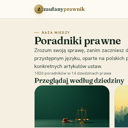
Przejdź do treści
zaufany
prawnik
Z
BAZA WIEDZY
Poradniki prawne
Zrozum swoją sprawę, zanim zaczniesz d
przystępnym języku, oparte na polskich
konkretnych artykułów ustaw.
1826
poradników w
14
dziedzinach prawa
Przeglądaj według dziedziny