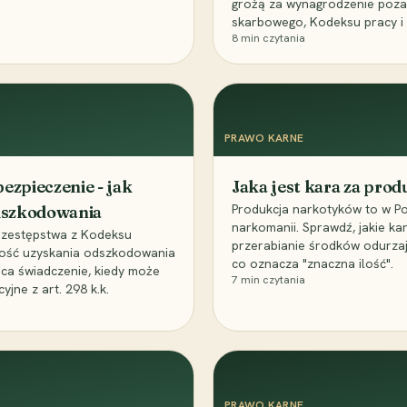
grożą za wynagrodzenie poz
skarbowego, Kodeksu pracy i
8
min czytania
PRAWO KARNE
ezpieczenie - jak
Jaka jest kara za pro
Produkcja narkotyków to w Po
odszkodowania
narkomanii. Sprawdź, jakie ka
przestępstwa z Kodeksu
przerabianie środków odurza
wość uzyskania odszkodowania
co oznacza "znaczna ilość".
aca świadczenie, kiedy może
7
min czytania
ne z art. 298 k.k.
PRAWO KARNE