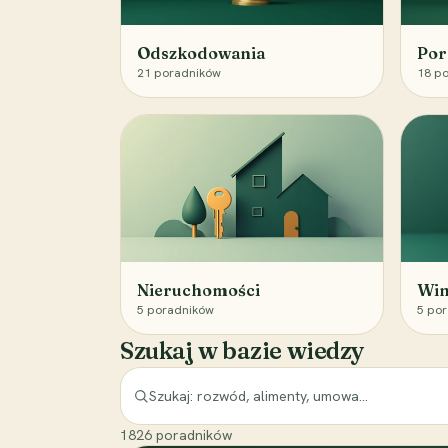
Odszkodowania
Por
21
poradników
18
po
Nieruchomości
Win
5
poradników
5
por
Szukaj w bazie wiedzy
1826
poradników