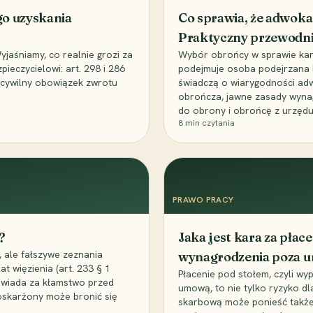
go uzyskania
Co sprawia, że adwoka
Praktyczny przewodn
aśniamy, co realnie grozi za
Wybór obrońcy w sprawie karne
eczycielowi: art. 298 i 286
podejmuje osoba podejrzana l
z cywilny obowiązek zwrotu
świadczą o wiarygodności ad
obrończa, jawne zasady wyna
do obrony i obrońcę z urzędu
8
min czytania
PRAWO PRACY
?
Jaka jest kara za pła
 ale fałszywe zeznania
wynagrodzenia poza 
t więzienia (art. 233 § 1
Płacenie pod stołem, czyli wyp
owiada za kłamstwo przed
umową, to nie tylko ryzyko d
 oskarżony może bronić się
skarbową może ponieść także 