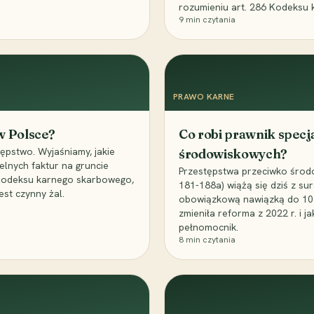
rozumieniu art. 286 Kodeksu 
9
min czytania
PRAWO KARNE
 w Polsce?
Co robi prawnik specj
ępstwo. Wyjaśniamy, jakie
środowiskowych?
elnych faktur na gruncie
Przestępstwa przeciwko środo
 Kodeksu karnego skarbowego,
181-188a) wiążą się dziś z su
est czynny żal.
obowiązkową nawiązką do 10 m
zmieniła reforma z 2022 r. i 
pełnomocnik.
8
min czytania