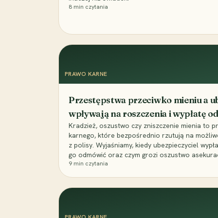
8
min czytania
PRAWO KARNE
Przestępstwa przeciwko mieniu a ub
wpływają na roszczenia i wypłatę 
Kradzież, oszustwo czy zniszczenie mienia to 
karnego, które bezpośrednio rzutują na możli
z polisy. Wyjaśniamy, kiedy ubezpieczyciel wypł
go odmówić oraz czym grozi oszustwo asekuracyj
9
min czytania
PRAWO KARNE