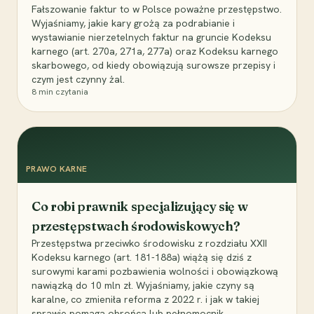
Fałszowanie faktur to w Polsce poważne przestępstwo.
Wyjaśniamy, jakie kary grożą za podrabianie i
wystawianie nierzetelnych faktur na gruncie Kodeksu
karnego (art. 270a, 271a, 277a) oraz Kodeksu karnego
skarbowego, od kiedy obowiązują surowsze przepisy i
czym jest czynny żal.
8
min czytania
PRAWO KARNE
Co robi prawnik specjalizujący się w
przestępstwach środowiskowych?
Przestępstwa przeciwko środowisku z rozdziału XXII
Kodeksu karnego (art. 181-188a) wiążą się dziś z
surowymi karami pozbawienia wolności i obowiązkową
nawiązką do 10 mln zł. Wyjaśniamy, jakie czyny są
karalne, co zmieniła reforma z 2022 r. i jak w takiej
sprawie pomaga obrońca lub pełnomocnik.