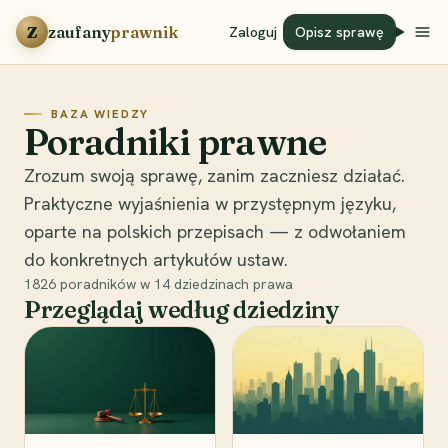
Przejdź do treści
Z
zaufany
prawnik
Zaloguj
Opisz sprawę
BAZA WIEDZY
Poradniki prawne
Zrozum swoją sprawę, zanim zaczniesz działać.
Praktyczne wyjaśnienia w przystępnym języku,
oparte na polskich przepisach — z odwołaniem
do konkretnych artykułów ustaw.
1826
poradników w
14
dziedzinach prawa
Przeglądaj według dziedziny