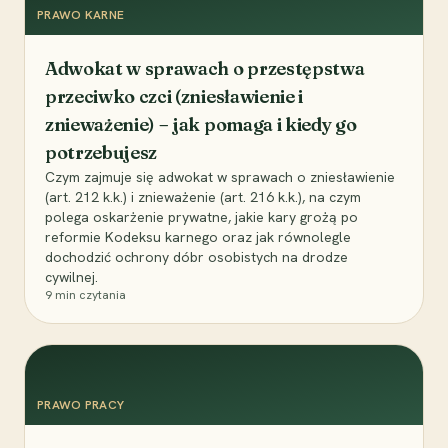
PRAWO KARNE
Adwokat w sprawach o przestępstwa
przeciwko czci (zniesławienie i
znieważenie) – jak pomaga i kiedy go
potrzebujesz
Czym zajmuje się adwokat w sprawach o zniesławienie
(art. 212 k.k.) i znieważenie (art. 216 k.k.), na czym
polega oskarżenie prywatne, jakie kary grożą po
reformie Kodeksu karnego oraz jak równolegle
dochodzić ochrony dóbr osobistych na drodze
cywilnej.
9
min czytania
PRAWO PRACY