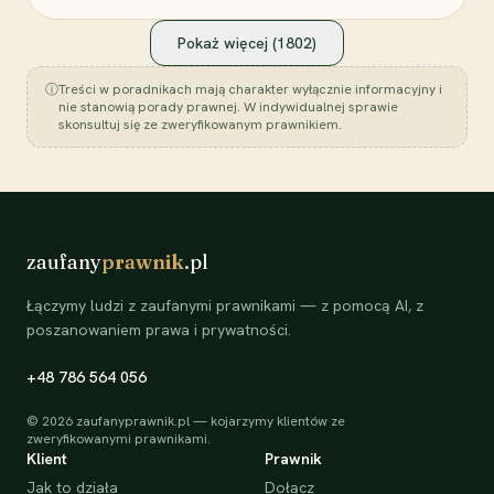
Pokaż więcej (
1802
)
ⓘ
Treści w poradnikach mają charakter wyłącznie informacyjny i
nie stanowią porady prawnej. W indywidualnej sprawie
skonsultuj się ze zweryfikowanym prawnikiem.
zaufany
prawnik
.pl
Łączymy ludzi z zaufanymi prawnikami — z pomocą AI, z
poszanowaniem prawa i prywatności.
+48 786 564 056
©
2026
zaufanyprawnik.pl — kojarzymy klientów ze
zweryfikowanymi prawnikami.
Klient
Prawnik
Jak to działa
Dołącz