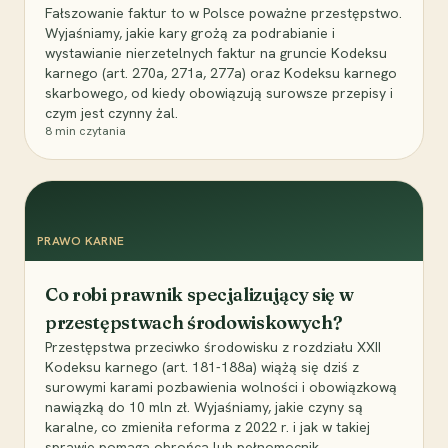
Fałszowanie faktur to w Polsce poważne przestępstwo.
Wyjaśniamy, jakie kary grożą za podrabianie i
wystawianie nierzetelnych faktur na gruncie Kodeksu
karnego (art. 270a, 271a, 277a) oraz Kodeksu karnego
skarbowego, od kiedy obowiązują surowsze przepisy i
czym jest czynny żal.
8
min czytania
PRAWO KARNE
Co robi prawnik specjalizujący się w
przestępstwach środowiskowych?
Przestępstwa przeciwko środowisku z rozdziału XXII
Kodeksu karnego (art. 181-188a) wiążą się dziś z
surowymi karami pozbawienia wolności i obowiązkową
nawiązką do 10 mln zł. Wyjaśniamy, jakie czyny są
karalne, co zmieniła reforma z 2022 r. i jak w takiej
sprawie pomaga obrońca lub pełnomocnik.