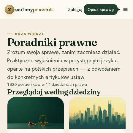
Przejdź do treści
Z
zaufany
prawnik
Zaloguj
Opisz sprawę
BAZA WIEDZY
Poradniki prawne
Zrozum swoją sprawę, zanim zaczniesz działać.
Praktyczne wyjaśnienia w przystępnym języku,
oparte na polskich przepisach — z odwołaniem
do konkretnych artykułów ustaw.
1826
poradników w
14
dziedzinach prawa
Przeglądaj według dziedziny