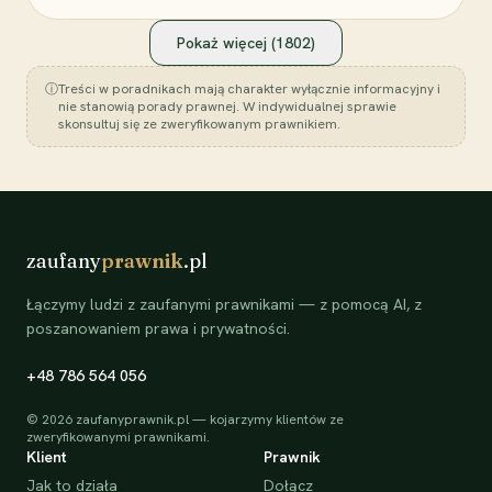
Pokaż więcej (
1802
)
ⓘ
Treści w poradnikach mają charakter wyłącznie informacyjny i
nie stanowią porady prawnej. W indywidualnej sprawie
skonsultuj się ze zweryfikowanym prawnikiem.
zaufany
prawnik
.pl
Łączymy ludzi z zaufanymi prawnikami — z pomocą AI, z
poszanowaniem prawa i prywatności.
+48 786 564 056
©
2026
zaufanyprawnik.pl — kojarzymy klientów ze
zweryfikowanymi prawnikami.
Klient
Prawnik
Jak to działa
Dołącz