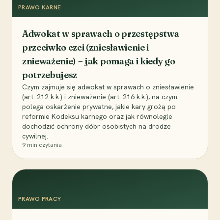
PRAWO KARNE
Adwokat w sprawach o przestępstwa
przeciwko czci (zniesławienie i
znieważenie) – jak pomaga i kiedy go
potrzebujesz
Czym zajmuje się adwokat w sprawach o zniesławienie
(art. 212 k.k.) i znieważenie (art. 216 k.k.), na czym
polega oskarżenie prywatne, jakie kary grożą po
reformie Kodeksu karnego oraz jak równolegle
dochodzić ochrony dóbr osobistych na drodze
cywilnej.
9
min czytania
PRAWO PRACY