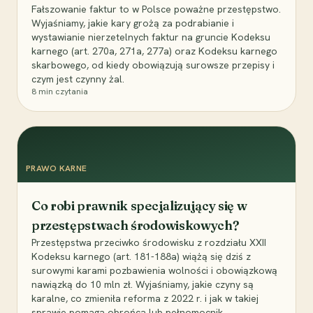
Fałszowanie faktur to w Polsce poważne przestępstwo.
Wyjaśniamy, jakie kary grożą za podrabianie i
wystawianie nierzetelnych faktur na gruncie Kodeksu
karnego (art. 270a, 271a, 277a) oraz Kodeksu karnego
skarbowego, od kiedy obowiązują surowsze przepisy i
czym jest czynny żal.
8
min czytania
PRAWO KARNE
Co robi prawnik specjalizujący się w
przestępstwach środowiskowych?
Przestępstwa przeciwko środowisku z rozdziału XXII
Kodeksu karnego (art. 181-188a) wiążą się dziś z
surowymi karami pozbawienia wolności i obowiązkową
nawiązką do 10 mln zł. Wyjaśniamy, jakie czyny są
karalne, co zmieniła reforma z 2022 r. i jak w takiej
sprawie pomaga obrońca lub pełnomocnik.