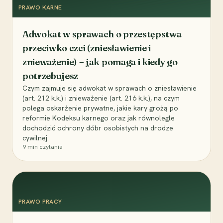
PRAWO KARNE
Adwokat w sprawach o przestępstwa
przeciwko czci (zniesławienie i
znieważenie) – jak pomaga i kiedy go
potrzebujesz
Czym zajmuje się adwokat w sprawach o zniesławienie
(art. 212 k.k.) i znieważenie (art. 216 k.k.), na czym
polega oskarżenie prywatne, jakie kary grożą po
reformie Kodeksu karnego oraz jak równolegle
dochodzić ochrony dóbr osobistych na drodze
cywilnej.
9
min czytania
PRAWO PRACY