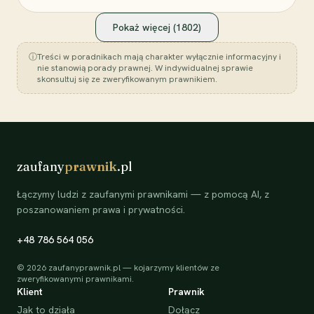
Pokaż więcej (
1802
)
ⓘ
Treści w poradnikach mają charakter wyłącznie informacyjny i
nie stanowią porady prawnej. W indywidualnej sprawie
skonsultuj się ze zweryfikowanym prawnikiem.
zaufany
prawnik
.pl
Łączymy ludzi z zaufanymi prawnikami — z pomocą AI, z
poszanowaniem prawa i prywatności.
+48 786 564 056
©
2026
zaufanyprawnik.pl — kojarzymy klientów ze
zweryfikowanymi prawnikami.
Klient
Prawnik
Jak to działa
Dołącz