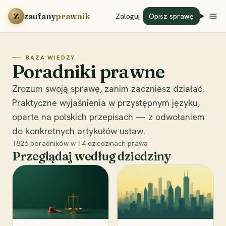
Przejdź do treści
Z
zaufany
prawnik
Zaloguj
Opisz sprawę
BAZA WIEDZY
Poradniki prawne
Zrozum swoją sprawę, zanim zaczniesz działać.
Praktyczne wyjaśnienia w przystępnym języku,
oparte na polskich przepisach — z odwołaniem
do konkretnych artykułów ustaw.
1826
poradników w
14
dziedzinach prawa
Przeglądaj według dziedziny