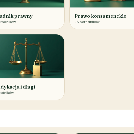
adnik prawny
Prawo konsumenckie
radników
18
poradników
dykacja i długi
adników