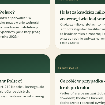
 Polsce?
Ile lat za kradzież mil
nazwie "porwanie". W
znacznej i wielkiej war
 jako pozbawienie wolności
Kradzież miliona złotych to n
, uprowadzenie małoletniego
lecz przestępstwo kwalifikowa
Wyjaśniamy, jakie kary grożą
za kradzież mienia znacznej i
rnika 2023 r.
oraz co realnie wpływa na wy
8
min czytania
PRAWO KARNE
a w Polsce?
Co robić w przypadku
art. 212 Kodeksu karnego, ale
krok po kroku
nie dóbr osobistych.
Padłeś ofiarą oszustwa? Zobac
 się zniesławienie od zniewagi
dowodów, kontakt z bankiem, 
dochodzenie roszczeń cywilny