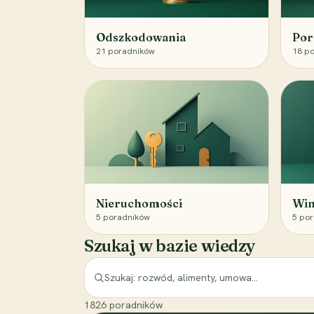
Odszkodowania
Por
21
poradników
18
po
Nieruchomości
Win
5
poradników
5
por
Szukaj w bazie wiedzy
1826
poradników