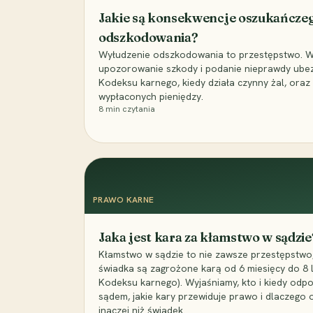
Jakie są konsekwencje oszukańcze
odszkodowania?
Wyłudzenie odszkodowania to przestępstwo. Wyj
upozorowanie szkody i podanie nieprawdy ubezpi
Kodeksu karnego, kiedy działa czynny żal, ora
wypłaconych pieniędzy.
8
min czytania
PRAWO KARNE
Jaka jest kara za kłamstwo w sądzie
Kłamstwo w sądzie to nie zawsze przestępstwo,
świadka są zagrożone karą od 6 miesięcy do 8 la
Kodeksu karnego). Wyjaśniamy, kto i kiedy odp
sądem, jakie kary przewiduje prawo i dlaczego
inaczej niż świadek.