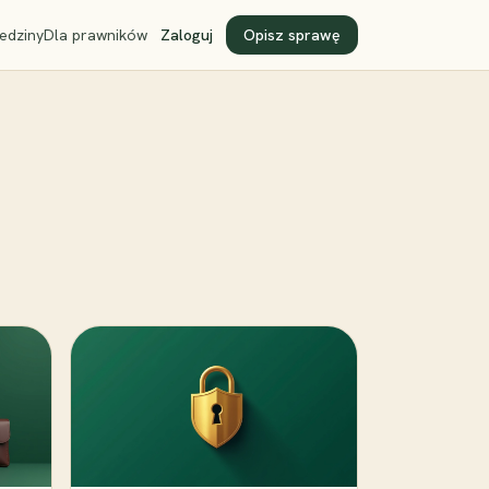
edziny
Dla prawników
Zaloguj
Opisz sprawę