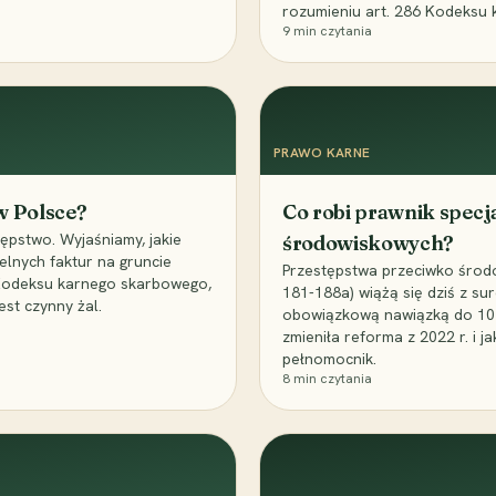
rozumieniu art. 286 Kodeksu 
9
min czytania
PRAWO KARNE
 w Polsce?
Co robi prawnik specj
ępstwo. Wyjaśniamy, jakie
środowiskowych?
elnych faktur na gruncie
Przestępstwa przeciwko środo
 Kodeksu karnego skarbowego,
181-188a) wiążą się dziś z su
est czynny żal.
obowiązkową nawiązką do 10 m
zmieniła reforma z 2022 r. i 
pełnomocnik.
8
min czytania