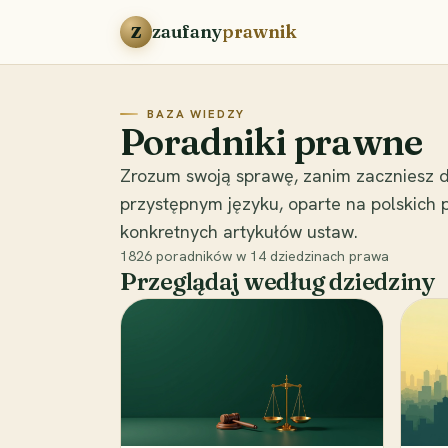
Przejdź do treści
zaufany
prawnik
Z
BAZA WIEDZY
Poradniki prawne
Zrozum swoją sprawę, zanim zaczniesz d
przystępnym języku, oparte na polskich
konkretnych artykułów ustaw.
1826
poradników w
14
dziedzinach prawa
Przeglądaj według dziedziny