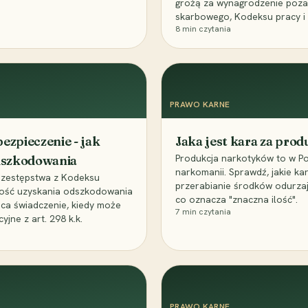
grożą za wynagrodzenie poz
skarbowego, Kodeksu pracy i
8
min czytania
PRAWO KARNE
ezpieczenie - jak
Jaka jest kara za pro
Produkcja narkotyków to w Po
odszkodowania
narkomanii. Sprawdź, jakie ka
przestępstwa z Kodeksu
przerabianie środków odurza
wość uzyskania odszkodowania
co oznacza "znaczna ilość".
aca świadczenie, kiedy może
7
min czytania
ne z art. 298 k.k.
PRAWO KARNE