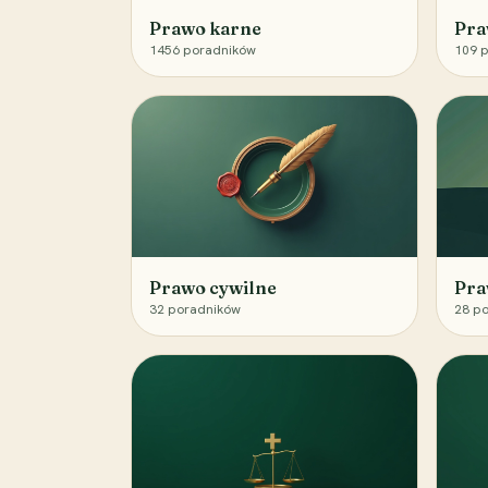
Prawo karne
Pra
1456
poradników
109
p
Prawo cywilne
Pra
32
poradników
28
po