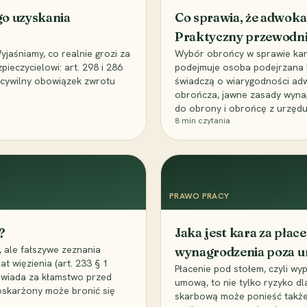
go uzyskania
Co sprawia, że adwoka
Praktyczny przewodn
aśniamy, co realnie grozi za
Wybór obrońcy w sprawie karne
eczycielowi: art. 298 i 286
podejmuje osoba podejrzana l
z cywilny obowiązek zwrotu
świadczą o wiarygodności ad
obrończa, jawne zasady wyna
do obrony i obrońcę z urzędu
8
min czytania
PRAWO PRACY
?
Jaka jest kara za pła
 ale fałszywe zeznania
wynagrodzenia poza 
t więzienia (art. 233 § 1
Płacenie pod stołem, czyli wyp
owiada za kłamstwo przed
umową, to nie tylko ryzyko d
 oskarżony może bronić się
skarbową może ponieść także 