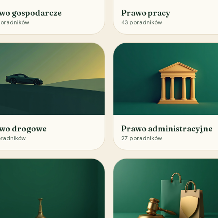
wo gospodarcze
Prawo pracy
oradników
43
poradników
wo drogowe
Prawo administracyjne
radników
27
poradników