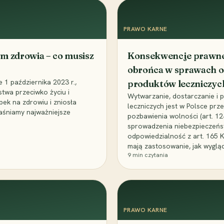
PRAWO KARNE
m zdrowia – co musisz
Konsekwencje prawne 
obrońca w sprawach o
1 października 2023 r.,
produktów leczniczyc
stwa przeciwko życiu i
Wytwarzanie, dostarczanie i
bek na zdrowiu i zniosła
leczniczych jest w Polsce pr
aśniamy najważniejsze
pozbawienia wolności (art. 1
sprowadzenia niebezpieczeńst
odpowiedzialność z art. 165 
mają zastosowanie, jak wyglą
9
min czytania
PRAWO KARNE