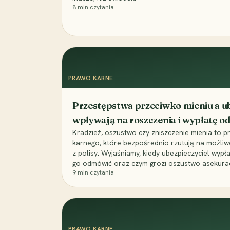
8
min czytania
PRAWO KARNE
Przestępstwa przeciwko mieniu a ub
wpływają na roszczenia i wypłatę 
Kradzież, oszustwo czy zniszczenie mienia to 
karnego, które bezpośrednio rzutują na możli
z polisy. Wyjaśniamy, kiedy ubezpieczyciel wypł
go odmówić oraz czym grozi oszustwo asekuracyj
9
min czytania
PRAWO KARNE