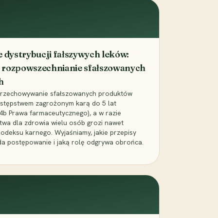
dystrybucji fałszywych leków:
 rozpowszechnianie sfałszowanych
h
 przechowywanie sfałszowanych produktów
zestępstwem zagrożonym karą do 5 lat
24b Prawa farmaceutycznego), a w razie
wa dla zdrowia wielu osób grozi nawet
Kodeksu karnego. Wyjaśniamy, jakie przepisy
da postępowanie i jaką rolę odgrywa obrońca.