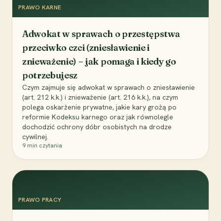
PRAWO KARNE
Adwokat w sprawach o przestępstwa
przeciwko czci (zniesławienie i
znieważenie) – jak pomaga i kiedy go
potrzebujesz
Czym zajmuje się adwokat w sprawach o zniesławienie
(art. 212 k.k.) i znieważenie (art. 216 k.k.), na czym
polega oskarżenie prywatne, jakie kary grożą po
reformie Kodeksu karnego oraz jak równolegle
dochodzić ochrony dóbr osobistych na drodze
cywilnej.
9
min czytania
PRAWO PRACY