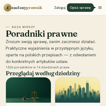
Przejdź do treści
Z
zaufany
prawnik
Zaloguj
Opisz sprawę
BAZA WIEDZY
Poradniki prawne
Zrozum swoją sprawę, zanim zaczniesz działać.
Praktyczne wyjaśnienia w przystępnym języku,
oparte na polskich przepisach — z odwołaniem
do konkretnych artykułów ustaw.
1826
poradników w
14
dziedzinach prawa
Przeglądaj według dziedziny