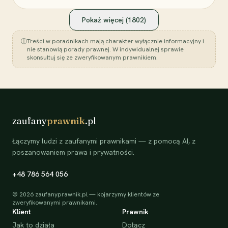
Pokaż więcej (
1802
)
ⓘ
Treści w poradnikach mają charakter wyłącznie informacyjny i
nie stanowią porady prawnej. W indywidualnej sprawie
skonsultuj się ze zweryfikowanym prawnikiem.
zaufany
prawnik
.pl
Łączymy ludzi z zaufanymi prawnikami — z pomocą AI, z
poszanowaniem prawa i prywatności.
+48 786 564 056
©
2026
zaufanyprawnik.pl — kojarzymy klientów ze
zweryfikowanymi prawnikami.
Klient
Prawnik
Jak to działa
Dołącz