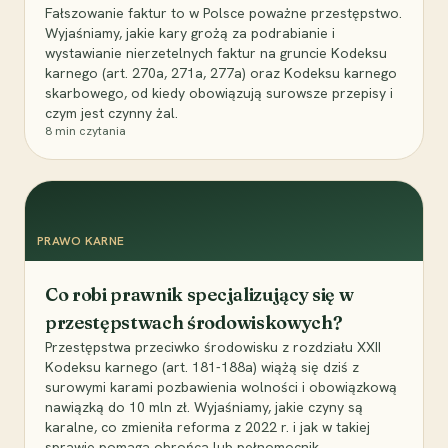
Fałszowanie faktur to w Polsce poważne przestępstwo.
Wyjaśniamy, jakie kary grożą za podrabianie i
wystawianie nierzetelnych faktur na gruncie Kodeksu
karnego (art. 270a, 271a, 277a) oraz Kodeksu karnego
skarbowego, od kiedy obowiązują surowsze przepisy i
czym jest czynny żal.
8
min czytania
PRAWO KARNE
Co robi prawnik specjalizujący się w
przestępstwach środowiskowych?
Przestępstwa przeciwko środowisku z rozdziału XXII
Kodeksu karnego (art. 181-188a) wiążą się dziś z
surowymi karami pozbawienia wolności i obowiązkową
nawiązką do 10 mln zł. Wyjaśniamy, jakie czyny są
karalne, co zmieniła reforma z 2022 r. i jak w takiej
sprawie pomaga obrońca lub pełnomocnik.