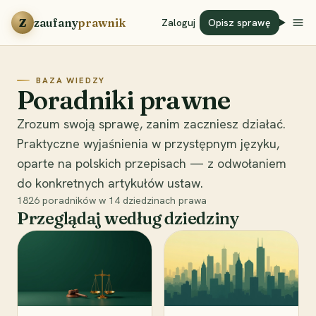
Przejdź do treści
Z
zaufany
prawnik
Zaloguj
Opisz sprawę
BAZA WIEDZY
Poradniki prawne
Zrozum swoją sprawę, zanim zaczniesz działać.
Praktyczne wyjaśnienia w przystępnym języku,
oparte na polskich przepisach — z odwołaniem
do konkretnych artykułów ustaw.
1826
poradników w
14
dziedzinach prawa
Przeglądaj według dziedziny