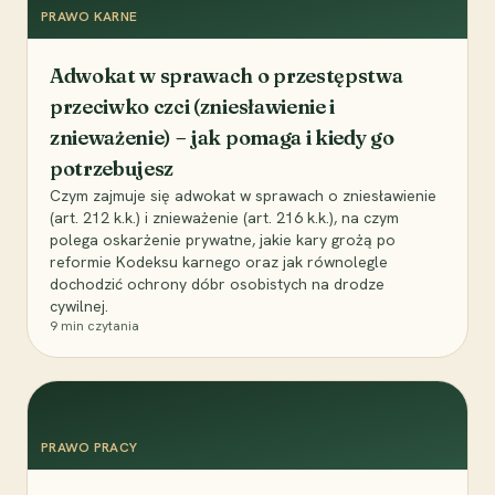
PRAWO KARNE
Adwokat w sprawach o przestępstwa
przeciwko czci (zniesławienie i
znieważenie) – jak pomaga i kiedy go
potrzebujesz
Czym zajmuje się adwokat w sprawach o zniesławienie
(art. 212 k.k.) i znieważenie (art. 216 k.k.), na czym
polega oskarżenie prywatne, jakie kary grożą po
reformie Kodeksu karnego oraz jak równolegle
dochodzić ochrony dóbr osobistych na drodze
cywilnej.
9
min czytania
PRAWO PRACY