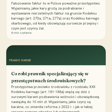
Fałszowanie faktur to w Polsce poważne przestępstwo.
Wyjaśniamy, jakie kary grożą za podrabianie i
wystawianie nierzetelnych faktur na gruncie Kodeksu
karnego (art. 270a, 271a, 277a) oraz Kodeksu karnego
skarbowego, od kiedy obowiązują surowsze przepisy i
czym jest czynny żal.
8
min czytania
PRAWO KARNE
Co robi prawnik specjalizujący się w
przestępstwach środowiskowych?
Przestępstwa przeciwko środowisku z rozdziału XXII
Kodeksu karnego (art. 181-188a) wiążą się dziś z
surowymi karami pozbawienia wolności i obowiązkową
nawiązką do 10 mln zł. Wyjaśniamy, jakie czyny są
karalne, co zmieniła reforma z 2022 r. i jak w takiej
sprawie pomaga obrońca lub pełnomocnik.