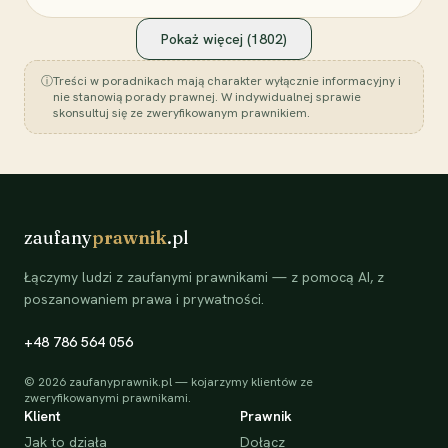
Pokaż więcej (
1802
)
ⓘ
Treści w poradnikach mają charakter wyłącznie informacyjny i
nie stanowią porady prawnej. W indywidualnej sprawie
skonsultuj się ze zweryfikowanym prawnikiem.
zaufany
prawnik
.pl
Łączymy ludzi z zaufanymi prawnikami — z pomocą AI, z
poszanowaniem prawa i prywatności.
+48 786 564 056
©
2026
zaufanyprawnik.pl — kojarzymy klientów ze
zweryfikowanymi prawnikami.
Klient
Prawnik
Jak to działa
Dołącz