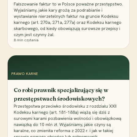
Fałszowanie faktur to w Polsce poważne przestępstwo.
Wyjaśniamy, jakie kary grożą za podrabianie i
wystawianie nierzetelnych faktur na gruncie Kodeksu
karnego (art. 270a, 271a, 277a) oraz Kodeksu karnego
skarbowego, od kiedy obowiązują surowsze przepisy i
czym jest czynny żal.
8
min czytania
PRAWO KARNE
Co robi prawnik specjalizujący się w
przestępstwach środowiskowych?
Przestępstwa przeciwko środowisku z rozdziału XXII
Kodeksu karnego (art. 181-188a) wiążą się dziś z
surowymi karami pozbawienia wolności i obowiązkową
nawiązką do 10 mln zł. Wyjaśniamy, jakie czyny są
karalne, co zmieniła reforma z 2022 r. i jak w takiej
sprawie pomaga obrońca lub pełnomocnik.