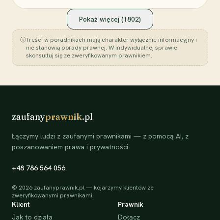
Pokaż więcej (
1802
)
ⓘ
Treści w poradnikach mają charakter wyłącznie informacyjny i
nie stanowią porady prawnej. W indywidualnej sprawie
skonsultuj się ze zweryfikowanym prawnikiem.
zaufany
prawnik
.pl
Łączymy ludzi z zaufanymi prawnikami — z pomocą AI, z
poszanowaniem prawa i prywatności.
+48 786 564 056
©
2026
zaufanyprawnik.pl — kojarzymy klientów ze
zweryfikowanymi prawnikami.
Klient
Prawnik
Jak to działa
Dołącz