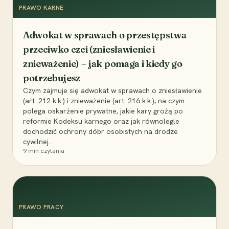
PRAWO KARNE
Adwokat w sprawach o przestępstwa
przeciwko czci (zniesławienie i
znieważenie) – jak pomaga i kiedy go
potrzebujesz
Czym zajmuje się adwokat w sprawach o zniesławienie
(art. 212 k.k.) i znieważenie (art. 216 k.k.), na czym
polega oskarżenie prywatne, jakie kary grożą po
reformie Kodeksu karnego oraz jak równolegle
dochodzić ochrony dóbr osobistych na drodze
cywilnej.
9
min czytania
PRAWO PRACY