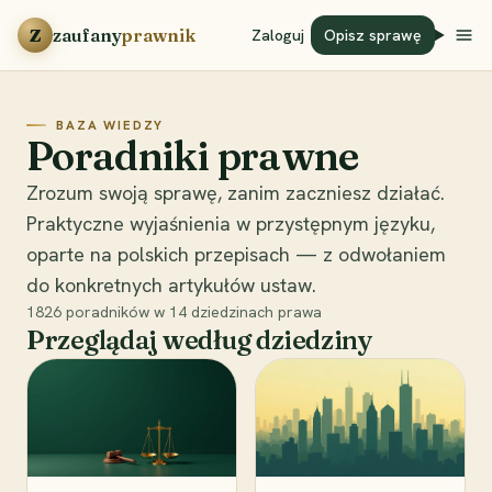
Przejdź do treści
Z
zaufany
prawnik
Zaloguj
Opisz sprawę
BAZA WIEDZY
Poradniki prawne
Zrozum swoją sprawę, zanim zaczniesz działać.
Praktyczne wyjaśnienia w przystępnym języku,
oparte na polskich przepisach — z odwołaniem
do konkretnych artykułów ustaw.
1826
poradników w
14
dziedzinach prawa
Przeglądaj według dziedziny