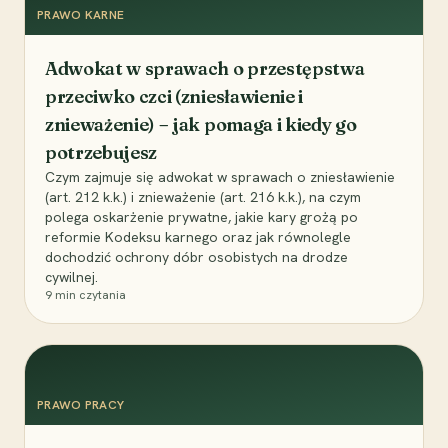
PRAWO KARNE
Adwokat w sprawach o przestępstwa
przeciwko czci (zniesławienie i
znieważenie) – jak pomaga i kiedy go
potrzebujesz
Czym zajmuje się adwokat w sprawach o zniesławienie
(art. 212 k.k.) i znieważenie (art. 216 k.k.), na czym
polega oskarżenie prywatne, jakie kary grożą po
reformie Kodeksu karnego oraz jak równolegle
dochodzić ochrony dóbr osobistych na drodze
cywilnej.
9
min czytania
PRAWO PRACY