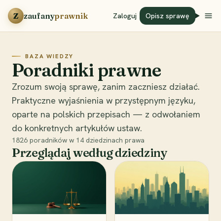
Przejdź do treści
Z
zaufany
prawnik
Zaloguj
Opisz sprawę
BAZA WIEDZY
Poradniki prawne
Zrozum swoją sprawę, zanim zaczniesz działać.
Praktyczne wyjaśnienia w przystępnym języku,
oparte na polskich przepisach — z odwołaniem
do konkretnych artykułów ustaw.
1826
poradników w
14
dziedzinach prawa
Przeglądaj według dziedziny