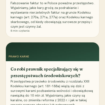
Fałszowanie faktur to w Polsce poważne przestępstwo.
Wyjaśniamy, jakie kary grożą za podrabianie i
wystawianie nierzetelnych faktur na gruncie Kodeksu
karnego (art. 270a, 271a, 277a) oraz Kodeksu karnego
skarbowego, od kiedy obowiązują surowsze przepisy i
czym jest czynny żal.
8
min czytania
PRAWO KARNE
Co robi prawnik specjalizujący się w
przestępstwach środowiskowych?
Przestępstwa przeciwko środowisku z rozdziału XXII
Kodeksu karnego (art. 181-188a) wiążą się dziś z
surowymi karami pozbawienia wolności i obowiązkową
nawiązką do 10 mln zł. Wyjaśniamy, jakie czyny są
karalne, co zmieniła reforma z 2022 r. i jak w takiej
sprawie pomaga obrońca lub pełnomocnik.