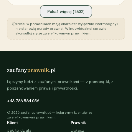
Pokaż więcej (
1802
)
ⓘ
Treści w poradnikach mają charakter wyłącznie informacyjny i
nie stanowią porady prawnej. W indywidualnej sprawie
skonsultuj się ze zweryfikowanym prawnikiem.
zaufany
prawnik
.pl
Łączymy ludzi z zaufanymi prawnikami — z pomocą AI, z
poszanowaniem prawa i prywatności.
+48 786 564 056
©
2026
zaufanyprawnik.pl — kojarzymy klientów ze
zweryfikowanymi prawnikami.
Klient
Prawnik
Jak to działa
Dołącz