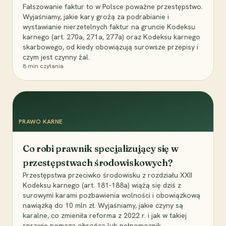
Fałszowanie faktur to w Polsce poważne przestępstwo.
Wyjaśniamy, jakie kary grożą za podrabianie i
wystawianie nierzetelnych faktur na gruncie Kodeksu
karnego (art. 270a, 271a, 277a) oraz Kodeksu karnego
skarbowego, od kiedy obowiązują surowsze przepisy i
czym jest czynny żal.
8
min czytania
PRAWO KARNE
Co robi prawnik specjalizujący się w
przestępstwach środowiskowych?
Przestępstwa przeciwko środowisku z rozdziału XXII
Kodeksu karnego (art. 181-188a) wiążą się dziś z
surowymi karami pozbawienia wolności i obowiązkową
nawiązką do 10 mln zł. Wyjaśniamy, jakie czyny są
karalne, co zmieniła reforma z 2022 r. i jak w takiej
sprawie pomaga obrońca lub pełnomocnik.