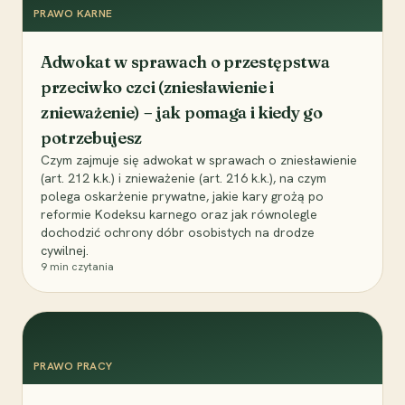
PRAWO KARNE
Adwokat w sprawach o przestępstwa
przeciwko czci (zniesławienie i
znieważenie) – jak pomaga i kiedy go
potrzebujesz
Czym zajmuje się adwokat w sprawach o zniesławienie
(art. 212 k.k.) i znieważenie (art. 216 k.k.), na czym
polega oskarżenie prywatne, jakie kary grożą po
reformie Kodeksu karnego oraz jak równolegle
dochodzić ochrony dóbr osobistych na drodze
cywilnej.
9
min czytania
PRAWO PRACY