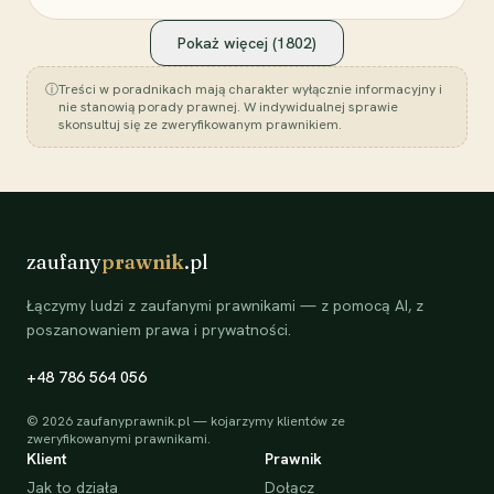
Pokaż więcej (
1802
)
ⓘ
Treści w poradnikach mają charakter wyłącznie informacyjny i
nie stanowią porady prawnej. W indywidualnej sprawie
skonsultuj się ze zweryfikowanym prawnikiem.
zaufany
prawnik
.pl
Łączymy ludzi z zaufanymi prawnikami — z pomocą AI, z
poszanowaniem prawa i prywatności.
+48 786 564 056
©
2026
zaufanyprawnik.pl — kojarzymy klientów ze
zweryfikowanymi prawnikami.
Klient
Prawnik
Jak to działa
Dołącz