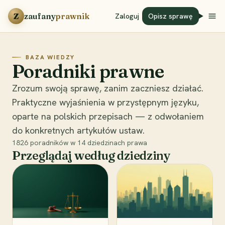
Przejdź do treści
Z
zaufany
prawnik
Zaloguj
Opisz sprawę
BAZA WIEDZY
Poradniki prawne
Zrozum swoją sprawę, zanim zaczniesz działać.
Praktyczne wyjaśnienia w przystępnym języku,
oparte na polskich przepisach — z odwołaniem
do konkretnych artykułów ustaw.
1826
poradników w
14
dziedzinach prawa
Przeglądaj według dziedziny