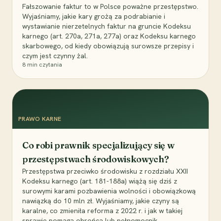
Fałszowanie faktur to w Polsce poważne przestępstwo.
Wyjaśniamy, jakie kary grożą za podrabianie i
wystawianie nierzetelnych faktur na gruncie Kodeksu
karnego (art. 270a, 271a, 277a) oraz Kodeksu karnego
skarbowego, od kiedy obowiązują surowsze przepisy i
czym jest czynny żal.
8
min czytania
PRAWO KARNE
Co robi prawnik specjalizujący się w
przestępstwach środowiskowych?
Przestępstwa przeciwko środowisku z rozdziału XXII
Kodeksu karnego (art. 181-188a) wiążą się dziś z
surowymi karami pozbawienia wolności i obowiązkową
nawiązką do 10 mln zł. Wyjaśniamy, jakie czyny są
karalne, co zmieniła reforma z 2022 r. i jak w takiej
sprawie pomaga obrońca lub pełnomocnik.