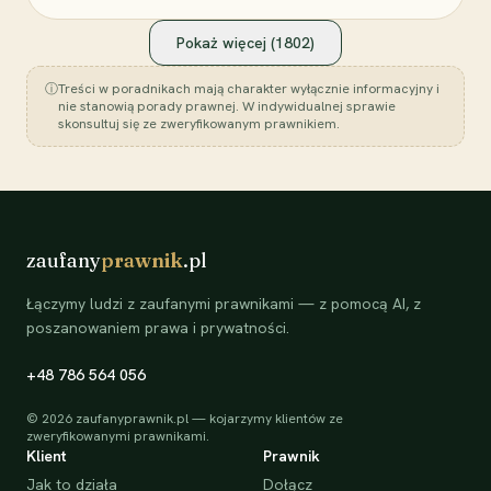
Pokaż więcej (
1802
)
ⓘ
Treści w poradnikach mają charakter wyłącznie informacyjny i
nie stanowią porady prawnej. W indywidualnej sprawie
skonsultuj się ze zweryfikowanym prawnikiem.
zaufany
prawnik
.pl
Łączymy ludzi z zaufanymi prawnikami — z pomocą AI, z
poszanowaniem prawa i prywatności.
+48 786 564 056
©
2026
zaufanyprawnik.pl — kojarzymy klientów ze
zweryfikowanymi prawnikami.
Klient
Prawnik
Jak to działa
Dołącz