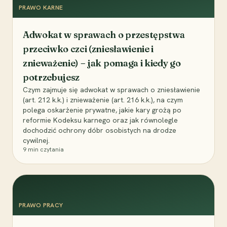
PRAWO KARNE
Adwokat w sprawach o przestępstwa
przeciwko czci (zniesławienie i
znieważenie) – jak pomaga i kiedy go
potrzebujesz
Czym zajmuje się adwokat w sprawach o zniesławienie
(art. 212 k.k.) i znieważenie (art. 216 k.k.), na czym
polega oskarżenie prywatne, jakie kary grożą po
reformie Kodeksu karnego oraz jak równolegle
dochodzić ochrony dóbr osobistych na drodze
cywilnej.
9
min czytania
PRAWO PRACY