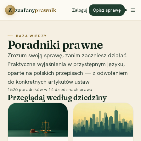
Przejdź do treści
Z
zaufany
prawnik
Zaloguj
Opisz sprawę
BAZA WIEDZY
Poradniki prawne
Zrozum swoją sprawę, zanim zaczniesz działać.
Praktyczne wyjaśnienia w przystępnym języku,
oparte na polskich przepisach — z odwołaniem
do konkretnych artykułów ustaw.
1826
poradników w
14
dziedzinach prawa
Przeglądaj według dziedziny