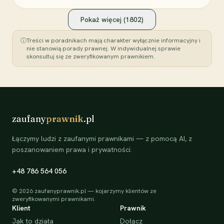
Pokaż więcej (
1802
)
ⓘ
Treści w poradnikach mają charakter wyłącznie informacyjny i
nie stanowią porady prawnej. W indywidualnej sprawie
skonsultuj się ze zweryfikowanym prawnikiem.
zaufany
prawnik
.pl
Łączymy ludzi z zaufanymi prawnikami — z pomocą AI, z
poszanowaniem prawa i prywatności.
+48 786 564 056
©
2026
zaufanyprawnik.pl — kojarzymy klientów ze
zweryfikowanymi prawnikami.
Klient
Prawnik
Jak to działa
Dołącz