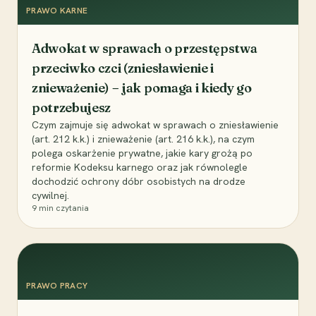
PRAWO KARNE
Adwokat w sprawach o przestępstwa
przeciwko czci (zniesławienie i
znieważenie) – jak pomaga i kiedy go
potrzebujesz
Czym zajmuje się adwokat w sprawach o zniesławienie
(art. 212 k.k.) i znieważenie (art. 216 k.k.), na czym
polega oskarżenie prywatne, jakie kary grożą po
reformie Kodeksu karnego oraz jak równolegle
dochodzić ochrony dóbr osobistych na drodze
cywilnej.
9
min czytania
PRAWO PRACY