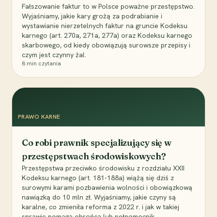
Fałszowanie faktur to w Polsce poważne przestępstwo.
Wyjaśniamy, jakie kary grożą za podrabianie i
wystawianie nierzetelnych faktur na gruncie Kodeksu
karnego (art. 270a, 271a, 277a) oraz Kodeksu karnego
skarbowego, od kiedy obowiązują surowsze przepisy i
czym jest czynny żal.
8
min czytania
PRAWO KARNE
Co robi prawnik specjalizujący się w
przestępstwach środowiskowych?
Przestępstwa przeciwko środowisku z rozdziału XXII
Kodeksu karnego (art. 181-188a) wiążą się dziś z
surowymi karami pozbawienia wolności i obowiązkową
nawiązką do 10 mln zł. Wyjaśniamy, jakie czyny są
karalne, co zmieniła reforma z 2022 r. i jak w takiej
sprawie pomaga obrońca lub pełnomocnik.