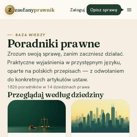
Przejdź do treści
Z
zaufany
prawnik
Zaloguj
Opisz sprawę
BAZA WIEDZY
Poradniki prawne
Zrozum swoją sprawę, zanim zaczniesz działać.
Praktyczne wyjaśnienia w przystępnym języku,
oparte na polskich przepisach — z odwołaniem
do konkretnych artykułów ustaw.
1826
poradników w
14
dziedzinach prawa
Przeglądaj według dziedziny