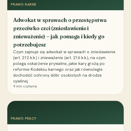
PRAWO KARNE
Adwokat w sprawach o przestępstwa
przeciwko czci (zniesławienie i
znieważenie) – jak pomaga i kiedy go
potrzebujesz
Czym zajmuje się adwokat w sprawach o zniesławienie
(art. 212 k.k.) i znieważenie (art. 216 k.k.), na czym
polega oskarżenie prywatne, jakie kary grożą po
reformie Kodeksu karnego oraz jak równolegle
dochodzić ochrony dóbr osobistych na drodze
cywilnej.
9
min czytania
PRAWO PRACY