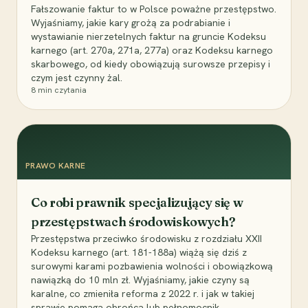
Fałszowanie faktur to w Polsce poważne przestępstwo.
Wyjaśniamy, jakie kary grożą za podrabianie i
wystawianie nierzetelnych faktur na gruncie Kodeksu
karnego (art. 270a, 271a, 277a) oraz Kodeksu karnego
skarbowego, od kiedy obowiązują surowsze przepisy i
czym jest czynny żal.
8
min czytania
PRAWO KARNE
Co robi prawnik specjalizujący się w
przestępstwach środowiskowych?
Przestępstwa przeciwko środowisku z rozdziału XXII
Kodeksu karnego (art. 181-188a) wiążą się dziś z
surowymi karami pozbawienia wolności i obowiązkową
nawiązką do 10 mln zł. Wyjaśniamy, jakie czyny są
karalne, co zmieniła reforma z 2022 r. i jak w takiej
sprawie pomaga obrońca lub pełnomocnik.