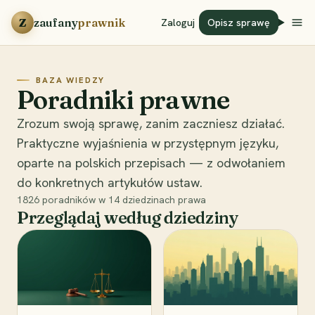
Przejdź do treści
Z
zaufany
prawnik
Zaloguj
Opisz sprawę
BAZA WIEDZY
Poradniki prawne
Zrozum swoją sprawę, zanim zaczniesz działać.
Praktyczne wyjaśnienia w przystępnym języku,
oparte na polskich przepisach — z odwołaniem
do konkretnych artykułów ustaw.
1826
poradników w
14
dziedzinach prawa
Przeglądaj według dziedziny