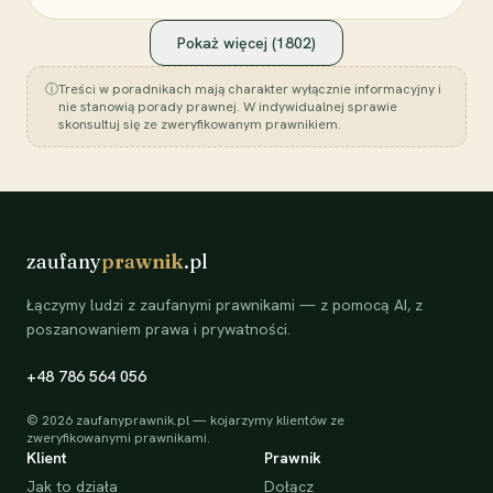
Pokaż więcej (
1802
)
ⓘ
Treści w poradnikach mają charakter wyłącznie informacyjny i
nie stanowią porady prawnej. W indywidualnej sprawie
skonsultuj się ze zweryfikowanym prawnikiem.
zaufany
prawnik
.pl
Łączymy ludzi z zaufanymi prawnikami — z pomocą AI, z
poszanowaniem prawa i prywatności.
+48 786 564 056
©
2026
zaufanyprawnik.pl — kojarzymy klientów ze
zweryfikowanymi prawnikami.
Klient
Prawnik
Jak to działa
Dołącz