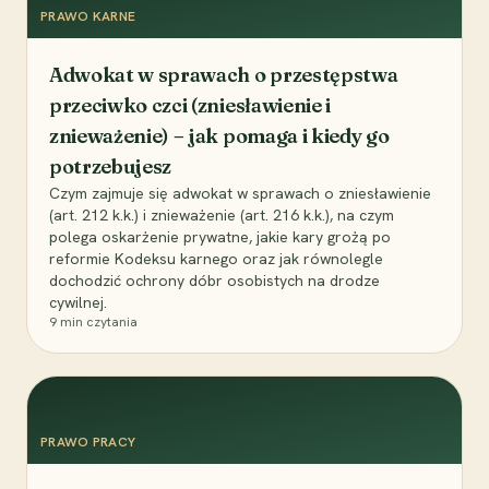
PRAWO KARNE
Adwokat w sprawach o przestępstwa
przeciwko czci (zniesławienie i
znieważenie) – jak pomaga i kiedy go
potrzebujesz
Czym zajmuje się adwokat w sprawach o zniesławienie
(art. 212 k.k.) i znieważenie (art. 216 k.k.), na czym
polega oskarżenie prywatne, jakie kary grożą po
reformie Kodeksu karnego oraz jak równolegle
dochodzić ochrony dóbr osobistych na drodze
cywilnej.
9
min czytania
PRAWO PRACY