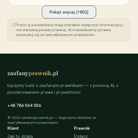
Pokaż więcej (
1802
)
ⓘ
Treści w poradnikach mają charakter wyłącznie informacyjny i
nie stanowią porady prawnej. W indywidualnej sprawie
skonsultuj się ze zweryfikowanym prawnikiem.
zaufany
prawnik
.pl
Łączymy ludzi z zaufanymi prawnikami — z pomocą AI, z
poszanowaniem prawa i prywatności.
+48 786 564 056
©
2026
zaufanyprawnik.pl — kojarzymy klientów ze
zweryfikowanymi prawnikami.
Klient
Prawnik
Jak to działa
Dołącz