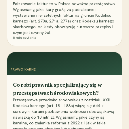
Fałszowanie faktur to w Polsce poważne przestępstwo.
Wyjaśniamy, jakie kary grożą za podrabianie i
wystawianie nierzetelnych faktur na gruncie Kodeksu
karnego (art. 270a, 271a, 277a) oraz Kodeksu karnego
skarbowego, od kiedy obowiązują surowsze przepisy i
czym jest czynny żal.
8
min czytania
PRAWO KARNE
Co robi prawnik specjalizujący się w
przestępstwach środowiskowych?
Przestępstwa przeciwko środowisku z rozdziału XXII
Kodeksu karnego (art. 181-188a) wiążą się dziś z
surowymi karami pozbawienia wolności i obowiązkową
nawiązką do 10 mln zł. Wyjaśniamy, jakie czyny są
karalne, co zmieniła reforma z 2022 r. i jak w takiej
sprawie pomaga obrońca lub pełnomocnik.