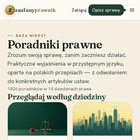
Przejdź do treści
Z
zaufany
prawnik
Zaloguj
Opisz sprawę
BAZA WIEDZY
Poradniki prawne
Zrozum swoją sprawę, zanim zaczniesz działać.
Praktyczne wyjaśnienia w przystępnym języku,
oparte na polskich przepisach — z odwołaniem
do konkretnych artykułów ustaw.
1826
poradników w
14
dziedzinach prawa
Przeglądaj według dziedziny