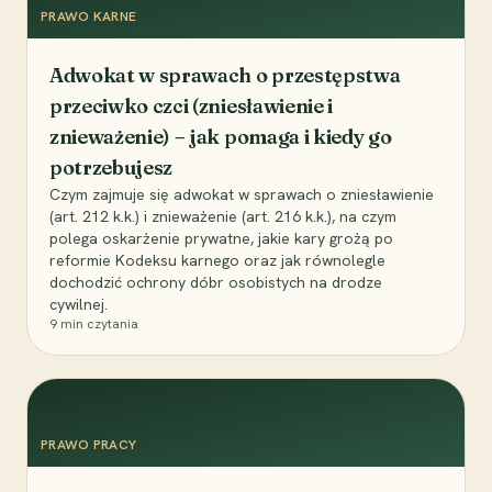
PRAWO KARNE
Adwokat w sprawach o przestępstwa
przeciwko czci (zniesławienie i
znieważenie) – jak pomaga i kiedy go
potrzebujesz
Czym zajmuje się adwokat w sprawach o zniesławienie
(art. 212 k.k.) i znieważenie (art. 216 k.k.), na czym
polega oskarżenie prywatne, jakie kary grożą po
reformie Kodeksu karnego oraz jak równolegle
dochodzić ochrony dóbr osobistych na drodze
cywilnej.
9
min czytania
PRAWO PRACY