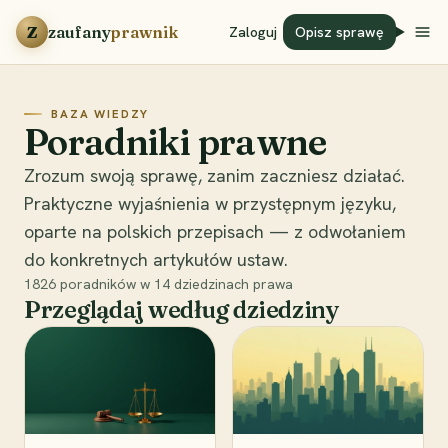
Przejdź do treści
Z
zaufany
prawnik
Zaloguj
Opisz sprawę
BAZA WIEDZY
Poradniki prawne
Zrozum swoją sprawę, zanim zaczniesz działać.
Praktyczne wyjaśnienia w przystępnym języku,
oparte na polskich przepisach — z odwołaniem
do konkretnych artykułów ustaw.
1826
poradników w
14
dziedzinach prawa
Przeglądaj według dziedziny