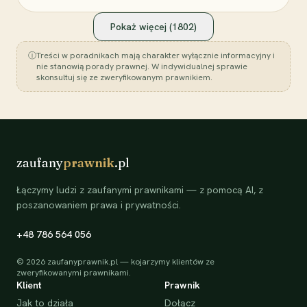
Pokaż więcej (
1802
)
ⓘ
Treści w poradnikach mają charakter wyłącznie informacyjny i
nie stanowią porady prawnej. W indywidualnej sprawie
skonsultuj się ze zweryfikowanym prawnikiem.
zaufany
prawnik
.pl
Łączymy ludzi z zaufanymi prawnikami — z pomocą AI, z
poszanowaniem prawa i prywatności.
+48 786 564 056
©
2026
zaufanyprawnik.pl — kojarzymy klientów ze
zweryfikowanymi prawnikami.
Klient
Prawnik
Jak to działa
Dołącz