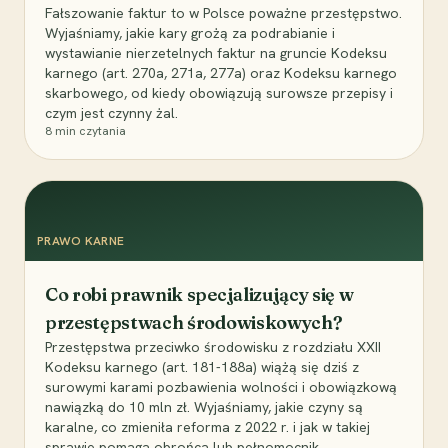
Fałszowanie faktur to w Polsce poważne przestępstwo.
Wyjaśniamy, jakie kary grożą za podrabianie i
wystawianie nierzetelnych faktur na gruncie Kodeksu
karnego (art. 270a, 271a, 277a) oraz Kodeksu karnego
skarbowego, od kiedy obowiązują surowsze przepisy i
czym jest czynny żal.
8
min czytania
PRAWO KARNE
Co robi prawnik specjalizujący się w
przestępstwach środowiskowych?
Przestępstwa przeciwko środowisku z rozdziału XXII
Kodeksu karnego (art. 181-188a) wiążą się dziś z
surowymi karami pozbawienia wolności i obowiązkową
nawiązką do 10 mln zł. Wyjaśniamy, jakie czyny są
karalne, co zmieniła reforma z 2022 r. i jak w takiej
sprawie pomaga obrońca lub pełnomocnik.