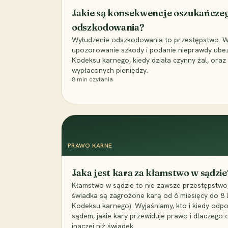
Jakie są konsekwencje oszukańcze
odszkodowania?
Wyłudzenie odszkodowania to przestępstwo. Wyj
upozorowanie szkody i podanie nieprawdy ubezpi
Kodeksu karnego, kiedy działa czynny żal, ora
wypłaconych pieniędzy.
8
min czytania
PRAWO KARNE
Jaka jest kara za kłamstwo w sądzie
Kłamstwo w sądzie to nie zawsze przestępstwo,
świadka są zagrożone karą od 6 miesięcy do 8 la
Kodeksu karnego). Wyjaśniamy, kto i kiedy odp
sądem, jakie kary przewiduje prawo i dlaczego
inaczej niż świadek.