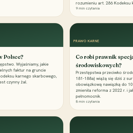
rozumieniu art. 286 Kodeksu 
9
min czytania
PRAWO KARNE
 w Polsce?
Co robi prawnik specj
ępstwo. Wyjaśniamy, jakie
środowiskowych?
elnych faktur na gruncie
Przestępstwa przeciwko środo
 Kodeksu karnego skarbowego,
181-188a) wiążą się dziś z su
est czynny żal.
obowiązkową nawiązką do 10 m
zmieniła reforma z 2022 r. i 
pełnomocnik.
8
min czytania