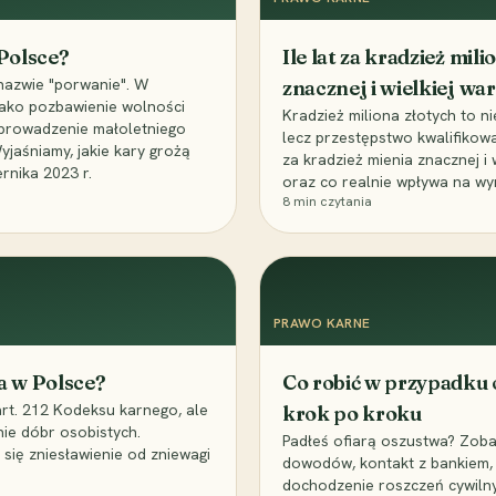
 Polsce?
Ile lat za kradzież mil
nazwie "porwanie". W
znacznej i wielkiej war
 jako pozbawienie wolności
Kradzież miliona złotych to n
, uprowadzenie małoletniego
lecz przestępstwo kwalifikowa
Wyjaśniamy, jakie kary grożą
za kradzież mienia znacznej i
rnika 2023 r.
oraz co realnie wpływa na wy
8
min czytania
PRAWO KARNE
a w Polsce?
Co robić w przypadku
art. 212 Kodeksu karnego, ale
krok po kroku
nie dóbr osobistych.
Padłeś ofiarą oszustwa? Zobac
 się zniesławienie od zniewagi
dowodów, kontakt z bankiem, 
dochodzenie roszczeń cywilny