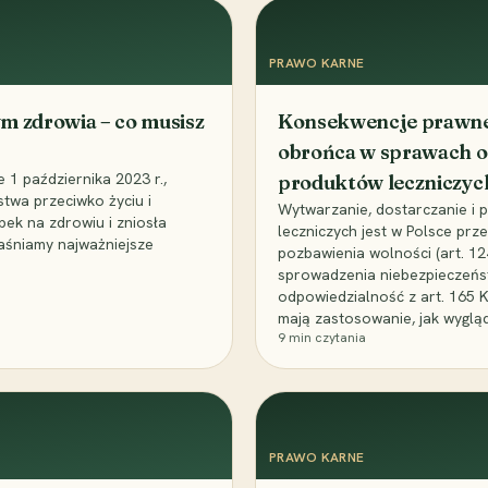
PRAWO KARNE
m zdrowia – co musisz
Konsekwencje prawne 
obrońca w sprawach o
1 października 2023 r.,
produktów leczniczyc
stwa przeciwko życiu i
Wytwarzanie, dostarczanie i
bek na zdrowiu i zniosła
leczniczych jest w Polsce pr
aśniamy najważniejsze
pozbawienia wolności (art. 1
sprowadzenia niebezpieczeńst
odpowiedzialność z art. 165 
mają zastosowanie, jak wyglą
9
min czytania
PRAWO KARNE