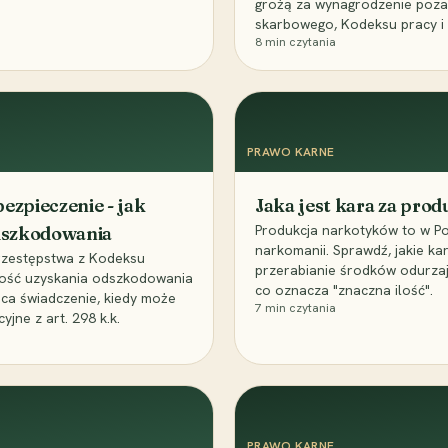
grożą za wynagrodzenie poz
skarbowego, Kodeksu pracy i
8
min czytania
PRAWO KARNE
ezpieczenie - jak
Jaka jest kara za pro
Produkcja narkotyków to w Po
odszkodowania
narkomanii. Sprawdź, jakie ka
przestępstwa z Kodeksu
przerabianie środków odurza
wość uzyskania odszkodowania
co oznacza "znaczna ilość".
aca świadczenie, kiedy może
7
min czytania
ne z art. 298 k.k.
PRAWO KARNE