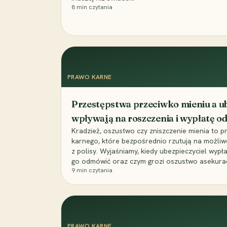
8
min czytania
PRAWO KARNE
Przestępstwa przeciwko mieniu a ub
wpływają na roszczenia i wypłatę 
Kradzież, oszustwo czy zniszczenie mienia to 
karnego, które bezpośrednio rzutują na możli
z polisy. Wyjaśniamy, kiedy ubezpieczyciel wypł
go odmówić oraz czym grozi oszustwo asekuracyj
9
min czytania
PRAWO KARNE