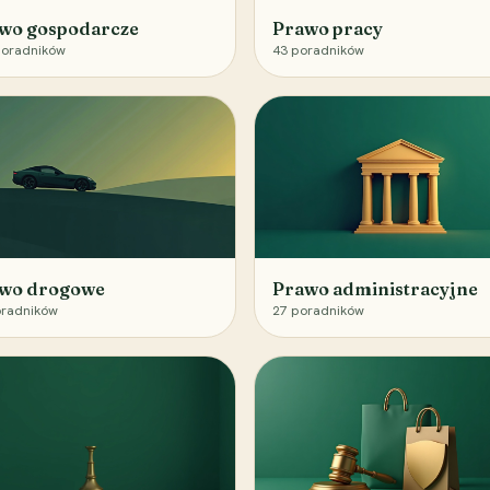
wo gospodarcze
Prawo pracy
oradników
43
poradników
wo drogowe
Prawo administracyjne
radników
27
poradników