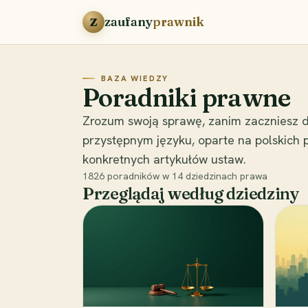
Przejdź do treści
zaufany
prawnik
Z
BAZA WIEDZY
Poradniki prawne
Zrozum swoją sprawę, zanim zaczniesz d
przystępnym języku, oparte na polskich
konkretnych artykułów ustaw.
1826
poradników w
14
dziedzinach prawa
Przeglądaj według dziedziny