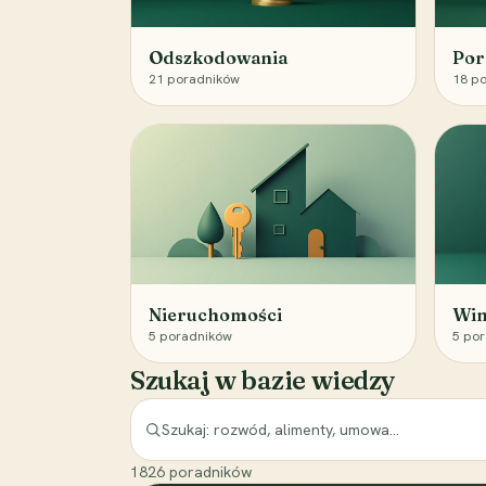
Odszkodowania
Por
21
poradników
18
po
Nieruchomości
Win
5
poradników
5
por
Szukaj w bazie wiedzy
1826
poradników