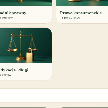
adnik prawny
Prawo konsumenckie
radników
18
poradników
dykacja i długi
adników