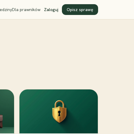
edziny
Dla prawników
Zaloguj
Opisz sprawę