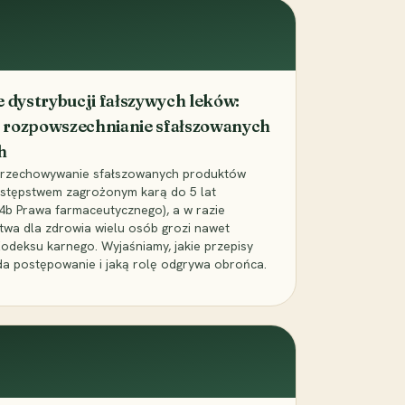
dystrybucji fałszywych leków:
 rozpowszechnianie sfałszowanych
h
 przechowywanie sfałszowanych produktów
zestępstwem zagrożonym karą do 5 lat
24b Prawa farmaceutycznego), a w razie
wa dla zdrowia wielu osób grozi nawet
Kodeksu karnego. Wyjaśniamy, jakie przepisy
da postępowanie i jaką rolę odgrywa obrońca.