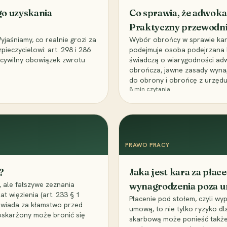
go uzyskania
Co sprawia, że adwoka
Praktyczny przewodn
aśniamy, co realnie grozi za
Wybór obrońcy w sprawie karne
eczycielowi: art. 298 i 286
podejmuje osoba podejrzana l
z cywilny obowiązek zwrotu
świadczą o wiarygodności ad
obrończa, jawne zasady wyna
do obrony i obrońcę z urzędu
8
min czytania
PRAWO PRACY
?
Jaka jest kara za pła
 ale fałszywe zeznania
wynagrodzenia poza 
t więzienia (art. 233 § 1
Płacenie pod stołem, czyli wyp
owiada za kłamstwo przed
umową, to nie tylko ryzyko d
 oskarżony może bronić się
skarbową może ponieść także 