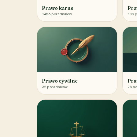
Prawo karne
Pra
1456
poradników
109
p
Prawo cywilne
Pra
32
poradników
28
po