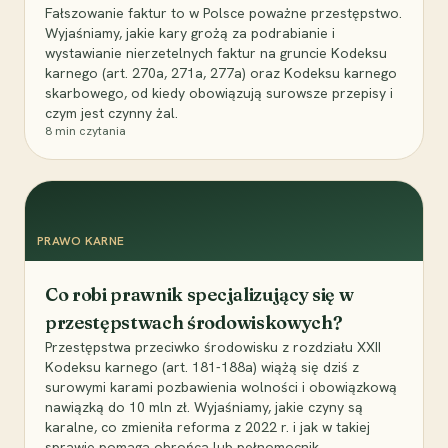
Fałszowanie faktur to w Polsce poważne przestępstwo.
Wyjaśniamy, jakie kary grożą za podrabianie i
wystawianie nierzetelnych faktur na gruncie Kodeksu
karnego (art. 270a, 271a, 277a) oraz Kodeksu karnego
skarbowego, od kiedy obowiązują surowsze przepisy i
czym jest czynny żal.
8
min czytania
PRAWO KARNE
Co robi prawnik specjalizujący się w
przestępstwach środowiskowych?
Przestępstwa przeciwko środowisku z rozdziału XXII
Kodeksu karnego (art. 181-188a) wiążą się dziś z
surowymi karami pozbawienia wolności i obowiązkową
nawiązką do 10 mln zł. Wyjaśniamy, jakie czyny są
karalne, co zmieniła reforma z 2022 r. i jak w takiej
sprawie pomaga obrońca lub pełnomocnik.