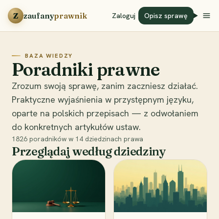
Przejdź do treści
Z
zaufany
prawnik
Zaloguj
Opisz sprawę
BAZA WIEDZY
Poradniki prawne
Zrozum swoją sprawę, zanim zaczniesz działać.
Praktyczne wyjaśnienia w przystępnym języku,
oparte na polskich przepisach — z odwołaniem
do konkretnych artykułów ustaw.
1826
poradników w
14
dziedzinach prawa
Przeglądaj według dziedziny