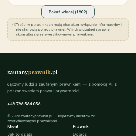
Pokaż więcej (
1802
)
ⓘ
Treści w poradnikach mają charakter wyłącznie informacyjny i
nie stanowią porady prawnej. W indywidualnej sprawie
skonsultuj się ze zweryfikowanym prawnikiem.
zaufany
prawnik
.pl
Łączymy ludzi z zaufanymi prawnikami — z pomocą AI, z
poszanowaniem prawa i prywatności.
+48 786 564 056
©
2026
zaufanyprawnik.pl — kojarzymy klientów ze
zweryfikowanymi prawnikami.
Klient
Prawnik
Jak to działa
Dołącz