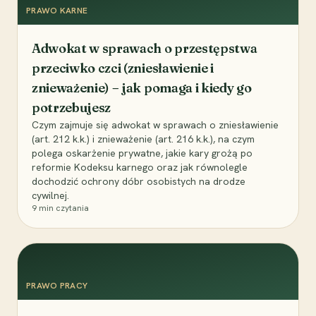
PRAWO KARNE
Adwokat w sprawach o przestępstwa
przeciwko czci (zniesławienie i
znieważenie) – jak pomaga i kiedy go
potrzebujesz
Czym zajmuje się adwokat w sprawach o zniesławienie
(art. 212 k.k.) i znieważenie (art. 216 k.k.), na czym
polega oskarżenie prywatne, jakie kary grożą po
reformie Kodeksu karnego oraz jak równolegle
dochodzić ochrony dóbr osobistych na drodze
cywilnej.
9
min czytania
PRAWO PRACY