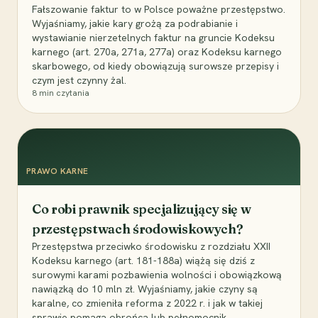
Fałszowanie faktur to w Polsce poważne przestępstwo.
Wyjaśniamy, jakie kary grożą za podrabianie i
wystawianie nierzetelnych faktur na gruncie Kodeksu
karnego (art. 270a, 271a, 277a) oraz Kodeksu karnego
skarbowego, od kiedy obowiązują surowsze przepisy i
czym jest czynny żal.
8
min czytania
PRAWO KARNE
Co robi prawnik specjalizujący się w
przestępstwach środowiskowych?
Przestępstwa przeciwko środowisku z rozdziału XXII
Kodeksu karnego (art. 181-188a) wiążą się dziś z
surowymi karami pozbawienia wolności i obowiązkową
nawiązką do 10 mln zł. Wyjaśniamy, jakie czyny są
karalne, co zmieniła reforma z 2022 r. i jak w takiej
sprawie pomaga obrońca lub pełnomocnik.