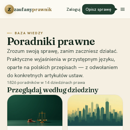
Przejdź do treści
Z
zaufany
prawnik
Zaloguj
Opisz sprawę
BAZA WIEDZY
Poradniki prawne
Zrozum swoją sprawę, zanim zaczniesz działać.
Praktyczne wyjaśnienia w przystępnym języku,
oparte na polskich przepisach — z odwołaniem
do konkretnych artykułów ustaw.
1826
poradników w
14
dziedzinach prawa
Przeglądaj według dziedziny