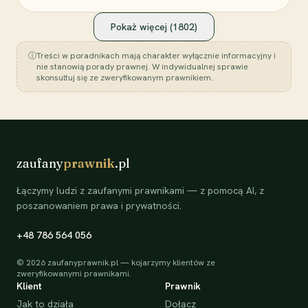
Pokaż więcej (
1802
)
ⓘ
Treści w poradnikach mają charakter wyłącznie informacyjny i
nie stanowią porady prawnej. W indywidualnej sprawie
skonsultuj się ze zweryfikowanym prawnikiem.
zaufany
prawnik
.pl
Łączymy ludzi z zaufanymi prawnikami — z pomocą AI, z
poszanowaniem prawa i prywatności.
+48 786 564 056
©
2026
zaufanyprawnik.pl — kojarzymy klientów ze
zweryfikowanymi prawnikami.
Klient
Prawnik
Jak to działa
Dołącz