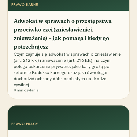
PRAWO KARNE
Adwokat w sprawach o przestępstwa
przeciwko czci (zniesławienie i
znieważenie) – jak pomaga i kiedy go
potrzebujesz
Czym zajmuje się adwokat w sprawach o zniesławienie
(art. 212 k.k.) i znieważenie (art. 216 k.k.), na czym
polega oskarżenie prywatne, jakie kary grożą po
reformie Kodeksu karnego oraz jak równolegle
dochodzić ochrony dóbr osobistych na drodze
cywilnej.
9
min czytania
PRAWO PRACY