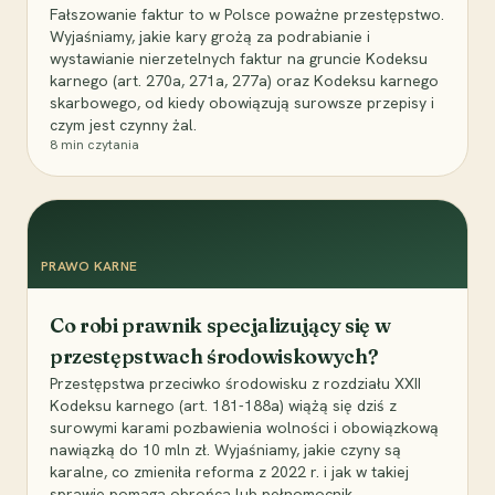
Fałszowanie faktur to w Polsce poważne przestępstwo.
Wyjaśniamy, jakie kary grożą za podrabianie i
wystawianie nierzetelnych faktur na gruncie Kodeksu
karnego (art. 270a, 271a, 277a) oraz Kodeksu karnego
skarbowego, od kiedy obowiązują surowsze przepisy i
czym jest czynny żal.
8
min czytania
PRAWO KARNE
Co robi prawnik specjalizujący się w
przestępstwach środowiskowych?
Przestępstwa przeciwko środowisku z rozdziału XXII
Kodeksu karnego (art. 181-188a) wiążą się dziś z
surowymi karami pozbawienia wolności i obowiązkową
nawiązką do 10 mln zł. Wyjaśniamy, jakie czyny są
karalne, co zmieniła reforma z 2022 r. i jak w takiej
sprawie pomaga obrońca lub pełnomocnik.