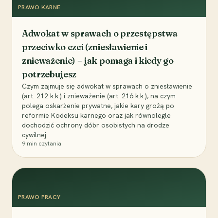
PRAWO KARNE
Adwokat w sprawach o przestępstwa
przeciwko czci (zniesławienie i
znieważenie) – jak pomaga i kiedy go
potrzebujesz
Czym zajmuje się adwokat w sprawach o zniesławienie
(art. 212 k.k.) i znieważenie (art. 216 k.k.), na czym
polega oskarżenie prywatne, jakie kary grożą po
reformie Kodeksu karnego oraz jak równolegle
dochodzić ochrony dóbr osobistych na drodze
cywilnej.
9
min czytania
PRAWO PRACY