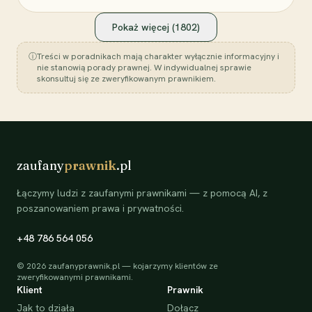
Pokaż więcej (
1802
)
ⓘ
Treści w poradnikach mają charakter wyłącznie informacyjny i
nie stanowią porady prawnej. W indywidualnej sprawie
skonsultuj się ze zweryfikowanym prawnikiem.
zaufany
prawnik
.pl
Łączymy ludzi z zaufanymi prawnikami — z pomocą AI, z
poszanowaniem prawa i prywatności.
+48 786 564 056
©
2026
zaufanyprawnik.pl — kojarzymy klientów ze
zweryfikowanymi prawnikami.
Klient
Prawnik
Jak to działa
Dołącz