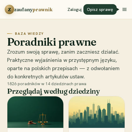
Przejdź do treści
Z
zaufany
prawnik
Zaloguj
Opisz sprawę
BAZA WIEDZY
Poradniki prawne
Zrozum swoją sprawę, zanim zaczniesz działać.
Praktyczne wyjaśnienia w przystępnym języku,
oparte na polskich przepisach — z odwołaniem
do konkretnych artykułów ustaw.
1826
poradników w
14
dziedzinach prawa
Przeglądaj według dziedziny