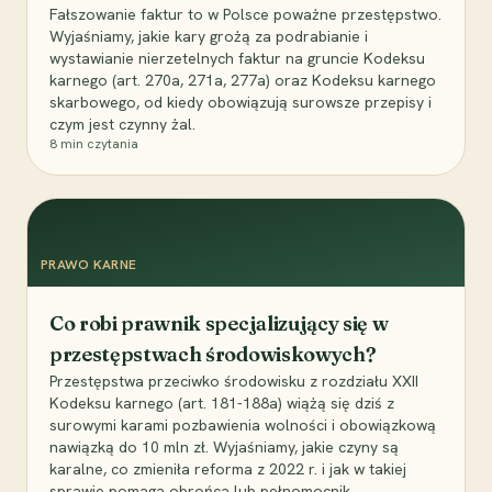
Fałszowanie faktur to w Polsce poważne przestępstwo.
Wyjaśniamy, jakie kary grożą za podrabianie i
wystawianie nierzetelnych faktur na gruncie Kodeksu
karnego (art. 270a, 271a, 277a) oraz Kodeksu karnego
skarbowego, od kiedy obowiązują surowsze przepisy i
czym jest czynny żal.
8
min czytania
PRAWO KARNE
Co robi prawnik specjalizujący się w
przestępstwach środowiskowych?
Przestępstwa przeciwko środowisku z rozdziału XXII
Kodeksu karnego (art. 181-188a) wiążą się dziś z
surowymi karami pozbawienia wolności i obowiązkową
nawiązką do 10 mln zł. Wyjaśniamy, jakie czyny są
karalne, co zmieniła reforma z 2022 r. i jak w takiej
sprawie pomaga obrońca lub pełnomocnik.