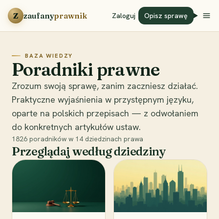
Przejdź do treści
Z
zaufany
prawnik
Zaloguj
Opisz sprawę
BAZA WIEDZY
Poradniki prawne
Zrozum swoją sprawę, zanim zaczniesz działać.
Praktyczne wyjaśnienia w przystępnym języku,
oparte na polskich przepisach — z odwołaniem
do konkretnych artykułów ustaw.
1826
poradników w
14
dziedzinach prawa
Przeglądaj według dziedziny