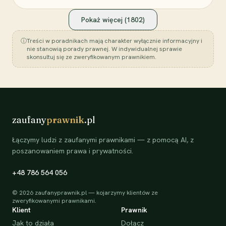
Pokaż więcej (
1802
)
ⓘ
Treści w poradnikach mają charakter wyłącznie informacyjny i
nie stanowią porady prawnej. W indywidualnej sprawie
skonsultuj się ze zweryfikowanym prawnikiem.
zaufany
prawnik
.pl
Łączymy ludzi z zaufanymi prawnikami — z pomocą AI, z
poszanowaniem prawa i prywatności.
+48 786 564 056
©
2026
zaufanyprawnik.pl — kojarzymy klientów ze
zweryfikowanymi prawnikami.
Klient
Prawnik
Jak to działa
Dołącz