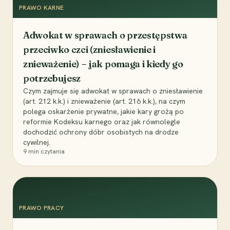
PRAWO KARNE
Adwokat w sprawach o przestępstwa
przeciwko czci (zniesławienie i
znieważenie) – jak pomaga i kiedy go
potrzebujesz
Czym zajmuje się adwokat w sprawach o zniesławienie
(art. 212 k.k.) i znieważenie (art. 216 k.k.), na czym
polega oskarżenie prywatne, jakie kary grożą po
reformie Kodeksu karnego oraz jak równolegle
dochodzić ochrony dóbr osobistych na drodze
cywilnej.
9
min czytania
PRAWO PRACY