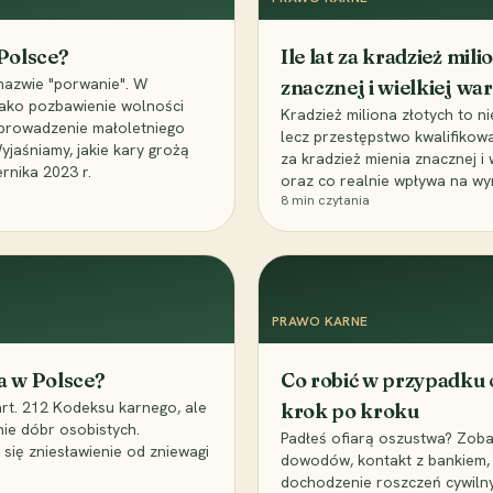
 Polsce?
Ile lat za kradzież mil
nazwie "porwanie". W
znacznej i wielkiej war
 jako pozbawienie wolności
Kradzież miliona złotych to n
, uprowadzenie małoletniego
lecz przestępstwo kwalifikowa
Wyjaśniamy, jakie kary grożą
za kradzież mienia znacznej i
rnika 2023 r.
oraz co realnie wpływa na wy
8
min czytania
PRAWO KARNE
a w Polsce?
Co robić w przypadku
art. 212 Kodeksu karnego, ale
krok po kroku
nie dóbr osobistych.
Padłeś ofiarą oszustwa? Zobac
 się zniesławienie od zniewagi
dowodów, kontakt z bankiem, 
dochodzenie roszczeń cywilny