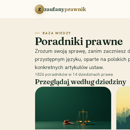
Przejdź do treści
zaufany
prawnik
Z
BAZA WIEDZY
Poradniki prawne
Zrozum swoją sprawę, zanim zaczniesz d
przystępnym języku, oparte na polskich
konkretnych artykułów ustaw.
1826
poradników w
14
dziedzinach prawa
Przeglądaj według dziedziny