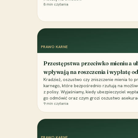
8
min czytania
PRAWO KARNE
Przestępstwa przeciwko mieniu a ub
wpływają na roszczenia i wypłatę 
Kradzież, oszustwo czy zniszczenie mienia to 
karnego, które bezpośrednio rzutują na możli
z polisy. Wyjaśniamy, kiedy ubezpieczyciel wypł
go odmówić oraz czym grozi oszustwo asekuracyj
9
min czytania
PRAWO KARNE