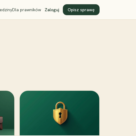
edziny
Dla prawników
Zaloguj
Opisz sprawę