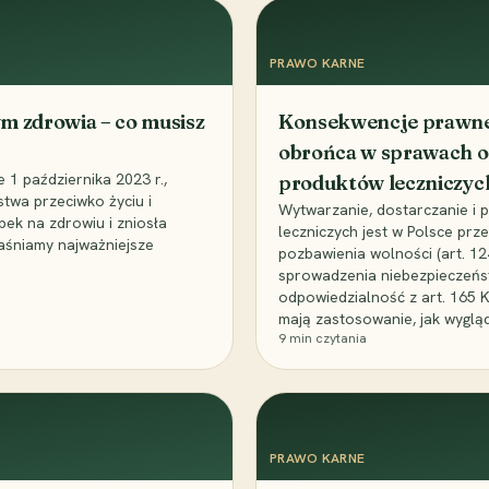
PRAWO KARNE
m zdrowia – co musisz
Konsekwencje prawne 
obrońca w sprawach o
1 października 2023 r.,
produktów leczniczyc
stwa przeciwko życiu i
Wytwarzanie, dostarczanie i
bek na zdrowiu i zniosła
leczniczych jest w Polsce pr
aśniamy najważniejsze
pozbawienia wolności (art. 1
sprowadzenia niebezpieczeńst
odpowiedzialność z art. 165 
mają zastosowanie, jak wyglą
9
min czytania
PRAWO KARNE