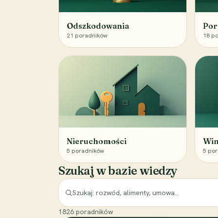
Odszkodowania
Por
21
poradników
18
po
Nieruchomości
Win
5
poradników
5
por
Szukaj w bazie wiedzy
1826
poradników