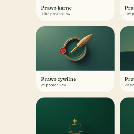
Prawo karne
Pra
1456
poradników
109
p
Prawo cywilne
Pra
32
poradników
28
po