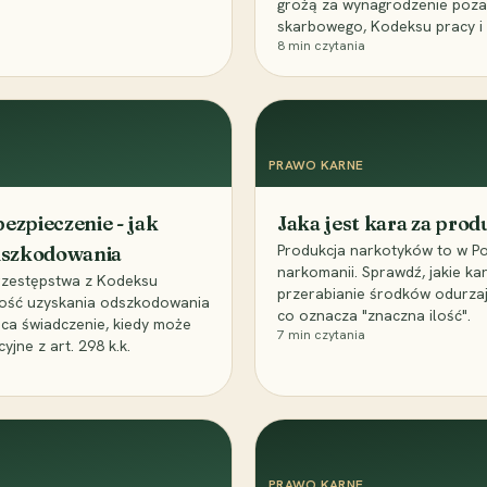
grożą za wynagrodzenie poz
skarbowego, Kodeksu pracy i
8
min czytania
PRAWO KARNE
ezpieczenie - jak
Jaka jest kara za pro
Produkcja narkotyków to w Po
odszkodowania
narkomanii. Sprawdź, jakie ka
przestępstwa z Kodeksu
przerabianie środków odurza
wość uzyskania odszkodowania
co oznacza "znaczna ilość".
aca świadczenie, kiedy może
7
min czytania
ne z art. 298 k.k.
PRAWO KARNE