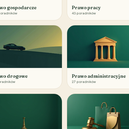
wo gospodarcze
Prawo pracy
oradników
43
poradników
wo drogowe
Prawo administracyjne
radników
27
poradników