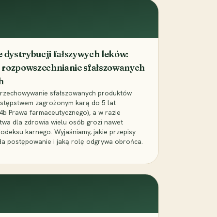
dystrybucji fałszywych leków:
 rozpowszechnianie sfałszowanych
h
 przechowywanie sfałszowanych produktów
zestępstwem zagrożonym karą do 5 lat
24b Prawa farmaceutycznego), a w razie
wa dla zdrowia wielu osób grozi nawet
Kodeksu karnego. Wyjaśniamy, jakie przepisy
da postępowanie i jaką rolę odgrywa obrońca.