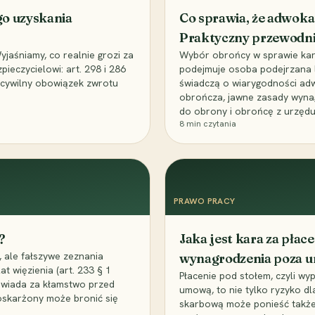
go uzyskania
Co sprawia, że adwoka
Praktyczny przewodn
aśniamy, co realnie grozi za
Wybór obrońcy w sprawie karne
eczycielowi: art. 298 i 286
podejmuje osoba podejrzana l
z cywilny obowiązek zwrotu
świadczą o wiarygodności ad
obrończa, jawne zasady wyna
do obrony i obrońcę z urzędu
8
min czytania
PRAWO PRACY
?
Jaka jest kara za pła
 ale fałszywe zeznania
wynagrodzenia poza 
t więzienia (art. 233 § 1
Płacenie pod stołem, czyli wyp
owiada za kłamstwo przed
umową, to nie tylko ryzyko d
 oskarżony może bronić się
skarbową może ponieść także 