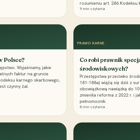
rozumieniu art. 286 Kodeksu 
9
min czytania
PRAWO KARNE
 w Polsce?
Co robi prawnik specj
ępstwo. Wyjaśniamy, jakie
środowiskowych?
elnych faktur na gruncie
Przestępstwa przeciwko środo
 Kodeksu karnego skarbowego,
181-188a) wiążą się dziś z su
est czynny żal.
obowiązkową nawiązką do 10 m
zmieniła reforma z 2022 r. i 
pełnomocnik.
8
min czytania