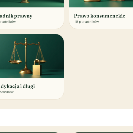
adnik prawny
Prawo konsumenckie
radników
18
poradników
dykacja i długi
adników