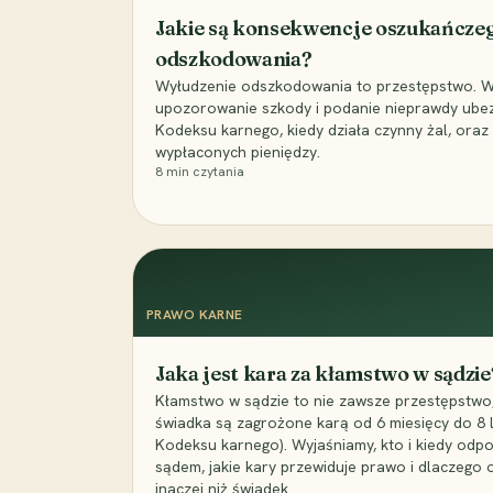
Jakie są konsekwencje oszukańcze
odszkodowania?
Wyłudzenie odszkodowania to przestępstwo. Wyj
upozorowanie szkody i podanie nieprawdy ubezpi
Kodeksu karnego, kiedy działa czynny żal, ora
wypłaconych pieniędzy.
8
min czytania
PRAWO KARNE
Jaka jest kara za kłamstwo w sądzie
Kłamstwo w sądzie to nie zawsze przestępstwo,
świadka są zagrożone karą od 6 miesięcy do 8 la
Kodeksu karnego). Wyjaśniamy, kto i kiedy odp
sądem, jakie kary przewiduje prawo i dlaczego
inaczej niż świadek.