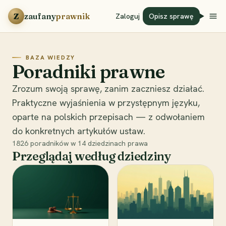
Przejdź do treści
Z
zaufany
prawnik
Zaloguj
Opisz sprawę
BAZA WIEDZY
Poradniki prawne
Zrozum swoją sprawę, zanim zaczniesz działać.
Praktyczne wyjaśnienia w przystępnym języku,
oparte na polskich przepisach — z odwołaniem
do konkretnych artykułów ustaw.
1826
poradników w
14
dziedzinach prawa
Przeglądaj według dziedziny