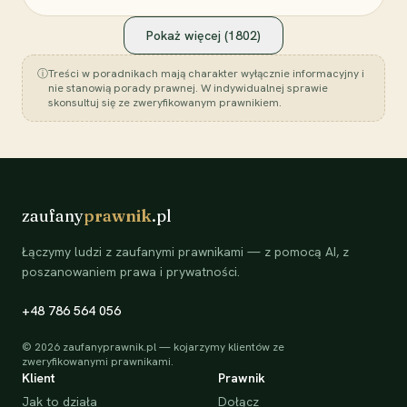
Pokaż więcej (
1802
)
ⓘ
Treści w poradnikach mają charakter wyłącznie informacyjny i
nie stanowią porady prawnej. W indywidualnej sprawie
skonsultuj się ze zweryfikowanym prawnikiem.
zaufany
prawnik
.pl
Łączymy ludzi z zaufanymi prawnikami — z pomocą AI, z
poszanowaniem prawa i prywatności.
+48 786 564 056
©
2026
zaufanyprawnik.pl — kojarzymy klientów ze
zweryfikowanymi prawnikami.
Klient
Prawnik
Jak to działa
Dołącz