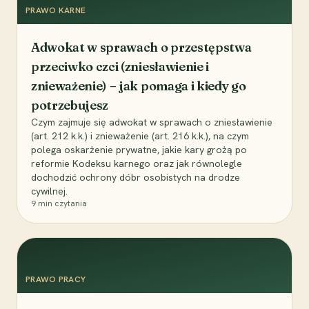
PRAWO KARNE
Adwokat w sprawach o przestępstwa
przeciwko czci (zniesławienie i
znieważenie) – jak pomaga i kiedy go
potrzebujesz
Czym zajmuje się adwokat w sprawach o zniesławienie
(art. 212 k.k.) i znieważenie (art. 216 k.k.), na czym
polega oskarżenie prywatne, jakie kary grożą po
reformie Kodeksu karnego oraz jak równolegle
dochodzić ochrony dóbr osobistych na drodze
cywilnej.
9
min czytania
PRAWO PRACY