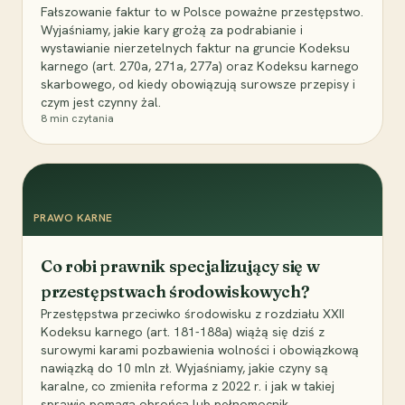
Fałszowanie faktur to w Polsce poważne przestępstwo.
Wyjaśniamy, jakie kary grożą za podrabianie i
wystawianie nierzetelnych faktur na gruncie Kodeksu
karnego (art. 270a, 271a, 277a) oraz Kodeksu karnego
skarbowego, od kiedy obowiązują surowsze przepisy i
czym jest czynny żal.
8
min czytania
PRAWO KARNE
Co robi prawnik specjalizujący się w
przestępstwach środowiskowych?
Przestępstwa przeciwko środowisku z rozdziału XXII
Kodeksu karnego (art. 181-188a) wiążą się dziś z
surowymi karami pozbawienia wolności i obowiązkową
nawiązką do 10 mln zł. Wyjaśniamy, jakie czyny są
karalne, co zmieniła reforma z 2022 r. i jak w takiej
sprawie pomaga obrońca lub pełnomocnik.