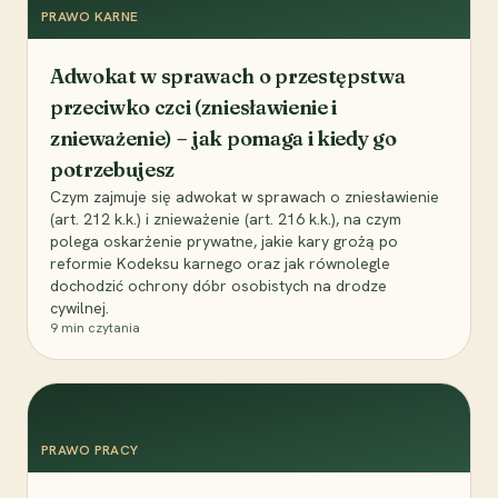
PRAWO KARNE
Adwokat w sprawach o przestępstwa
przeciwko czci (zniesławienie i
znieważenie) – jak pomaga i kiedy go
potrzebujesz
Czym zajmuje się adwokat w sprawach o zniesławienie
(art. 212 k.k.) i znieważenie (art. 216 k.k.), na czym
polega oskarżenie prywatne, jakie kary grożą po
reformie Kodeksu karnego oraz jak równolegle
dochodzić ochrony dóbr osobistych na drodze
cywilnej.
9
min czytania
PRAWO PRACY