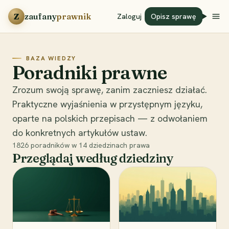
Przejdź do treści
Z
zaufany
prawnik
Zaloguj
Opisz sprawę
BAZA WIEDZY
Poradniki prawne
Zrozum swoją sprawę, zanim zaczniesz działać.
Praktyczne wyjaśnienia w przystępnym języku,
oparte na polskich przepisach — z odwołaniem
do konkretnych artykułów ustaw.
1826
poradników w
14
dziedzinach prawa
Przeglądaj według dziedziny