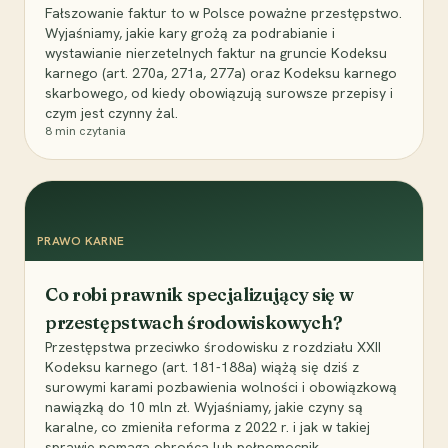
Fałszowanie faktur to w Polsce poważne przestępstwo.
Wyjaśniamy, jakie kary grożą za podrabianie i
wystawianie nierzetelnych faktur na gruncie Kodeksu
karnego (art. 270a, 271a, 277a) oraz Kodeksu karnego
skarbowego, od kiedy obowiązują surowsze przepisy i
czym jest czynny żal.
8
min czytania
PRAWO KARNE
Co robi prawnik specjalizujący się w
przestępstwach środowiskowych?
Przestępstwa przeciwko środowisku z rozdziału XXII
Kodeksu karnego (art. 181-188a) wiążą się dziś z
surowymi karami pozbawienia wolności i obowiązkową
nawiązką do 10 mln zł. Wyjaśniamy, jakie czyny są
karalne, co zmieniła reforma z 2022 r. i jak w takiej
sprawie pomaga obrońca lub pełnomocnik.