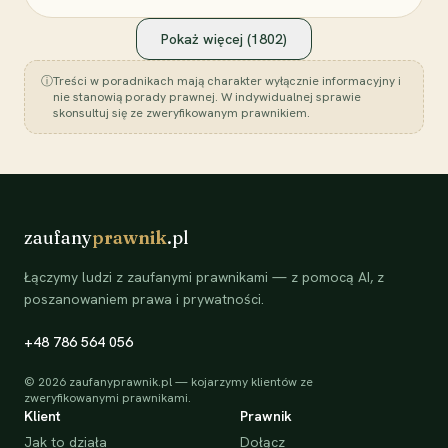
Pokaż więcej (
1802
)
ⓘ
Treści w poradnikach mają charakter wyłącznie informacyjny i
nie stanowią porady prawnej. W indywidualnej sprawie
skonsultuj się ze zweryfikowanym prawnikiem.
zaufany
prawnik
.pl
Łączymy ludzi z zaufanymi prawnikami — z pomocą AI, z
poszanowaniem prawa i prywatności.
+48 786 564 056
©
2026
zaufanyprawnik.pl — kojarzymy klientów ze
zweryfikowanymi prawnikami.
Klient
Prawnik
Jak to działa
Dołącz