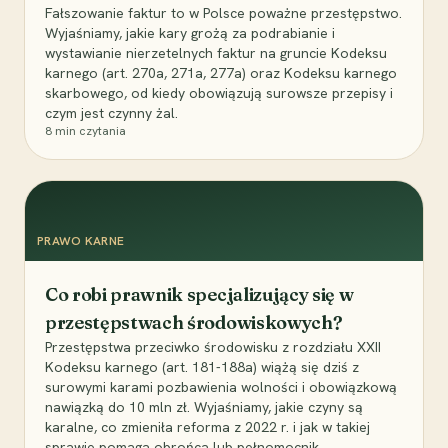
Fałszowanie faktur to w Polsce poważne przestępstwo.
Wyjaśniamy, jakie kary grożą za podrabianie i
wystawianie nierzetelnych faktur na gruncie Kodeksu
karnego (art. 270a, 271a, 277a) oraz Kodeksu karnego
skarbowego, od kiedy obowiązują surowsze przepisy i
czym jest czynny żal.
8
min czytania
PRAWO KARNE
Co robi prawnik specjalizujący się w
przestępstwach środowiskowych?
Przestępstwa przeciwko środowisku z rozdziału XXII
Kodeksu karnego (art. 181-188a) wiążą się dziś z
surowymi karami pozbawienia wolności i obowiązkową
nawiązką do 10 mln zł. Wyjaśniamy, jakie czyny są
karalne, co zmieniła reforma z 2022 r. i jak w takiej
sprawie pomaga obrońca lub pełnomocnik.