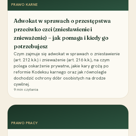
PRAWO KARNE
Adwokat w sprawach o przestępstwa
przeciwko czci (zniesławienie i
znieważenie) – jak pomaga i kiedy go
potrzebujesz
Czym zajmuje się adwokat w sprawach o zniesławienie
(art. 212 k.k.) i znieważenie (art. 216 k.k.), na czym
polega oskarżenie prywatne, jakie kary grożą po
reformie Kodeksu karnego oraz jak równolegle
dochodzić ochrony dóbr osobistych na drodze
cywilnej.
9
min czytania
PRAWO PRACY