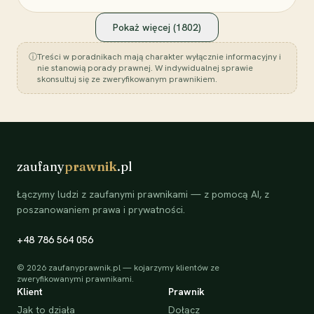
Pokaż więcej (
1802
)
ⓘ
Treści w poradnikach mają charakter wyłącznie informacyjny i
nie stanowią porady prawnej. W indywidualnej sprawie
skonsultuj się ze zweryfikowanym prawnikiem.
zaufany
prawnik
.pl
Łączymy ludzi z zaufanymi prawnikami — z pomocą AI, z
poszanowaniem prawa i prywatności.
+48 786 564 056
©
2026
zaufanyprawnik.pl — kojarzymy klientów ze
zweryfikowanymi prawnikami.
Klient
Prawnik
Jak to działa
Dołącz