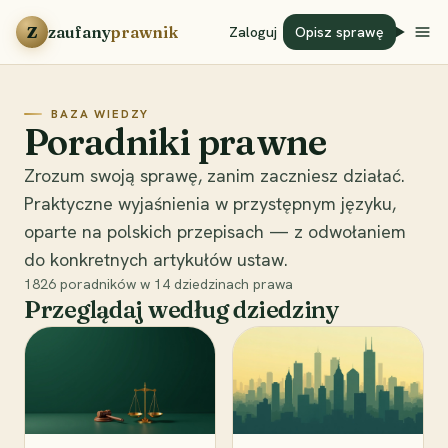
Przejdź do treści
Z
zaufany
prawnik
Zaloguj
Opisz sprawę
BAZA WIEDZY
Poradniki prawne
Zrozum swoją sprawę, zanim zaczniesz działać.
Praktyczne wyjaśnienia w przystępnym języku,
oparte na polskich przepisach — z odwołaniem
do konkretnych artykułów ustaw.
1826
poradników w
14
dziedzinach prawa
Przeglądaj według dziedziny