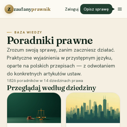
Przejdź do treści
Z
zaufany
prawnik
Zaloguj
Opisz sprawę
BAZA WIEDZY
Poradniki prawne
Zrozum swoją sprawę, zanim zaczniesz działać.
Praktyczne wyjaśnienia w przystępnym języku,
oparte na polskich przepisach — z odwołaniem
do konkretnych artykułów ustaw.
1826
poradników w
14
dziedzinach prawa
Przeglądaj według dziedziny