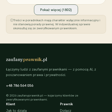
Pokaż więcej (
1802
)
ⓘ
Treści w poradnikach mają charakter wyłącznie informacyjny i
nie stanowią porady prawnej. W indywidualnej sprawie
skonsultuj się ze zweryfikowanym prawnikiem.
zaufany
prawnik
.pl
Łączymy ludzi z zaufanymi prawnikami — z pomocą AI, z
poszanowaniem prawa i prywatności.
+48 786 564 056
©
2026
zaufanyprawnik.pl — kojarzymy klientów ze
zweryfikowanymi prawnikami.
Klient
Prawnik
Jak to działa
Dołącz