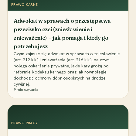
PRAWO KARNE
Adwokat w sprawach o przestępstwa
przeciwko czci (zniesławienie i
znieważenie) – jak pomaga i kiedy go
potrzebujesz
Czym zajmuje się adwokat w sprawach o zniesławienie
(art. 212 k.k.) i znieważenie (art. 216 k.k.), na czym
polega oskarżenie prywatne, jakie kary grożą po
reformie Kodeksu karnego oraz jak równolegle
dochodzić ochrony dóbr osobistych na drodze
cywilnej.
9
min czytania
PRAWO PRACY