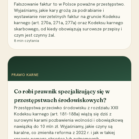
Fałszowanie faktur to w Polsce poważne przestępstwo.
Wyjaśniamy, jakie kary grożą za podrabianie i
wystawianie nierzetelnych faktur na gruncie Kodeksu
karnego (art. 270a, 271a, 277a) oraz Kodeksu karnego
skarbowego, od kiedy obowiązują surowsze przepisy i
czym jest czynny żal.
8
min czytania
PRAWO KARNE
Co robi prawnik specjalizujący się w
przestępstwach środowiskowych?
Przestępstwa przeciwko środowisku z rozdziału XXII
Kodeksu karnego (art. 181-188a) wiążą się dziś z
surowymi karami pozbawienia wolności i obowiązkową
nawiązką do 10 mln zł. Wyjaśniamy, jakie czyny są
karalne, co zmieniła reforma z 2022 r. i jak w takiej
sprawie pomaga obrońca lub pełnomocnik.