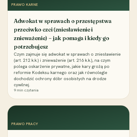
PRAWO KARNE
Adwokat w sprawach o przestępstwa
przeciwko czci (zniesławienie i
znieważenie) – jak pomaga i kiedy go
potrzebujesz
Czym zajmuje się adwokat w sprawach o zniesławienie
(art. 212 k.k.) i znieważenie (art. 216 k.k.), na czym
polega oskarżenie prywatne, jakie kary grożą po
reformie Kodeksu karnego oraz jak równolegle
dochodzić ochrony dóbr osobistych na drodze
cywilnej.
9
min czytania
PRAWO PRACY