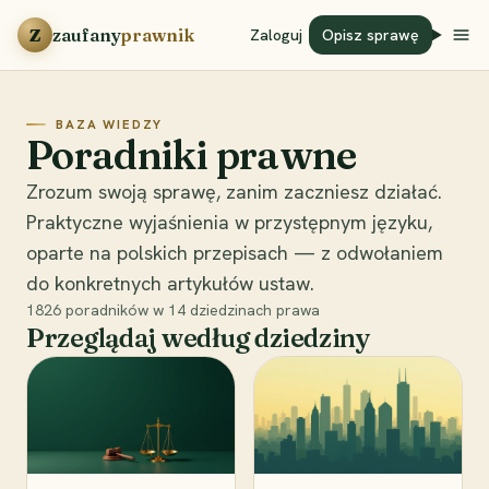
Przejdź do treści
Z
zaufany
prawnik
Zaloguj
Opisz sprawę
BAZA WIEDZY
Poradniki prawne
Zrozum swoją sprawę, zanim zaczniesz działać.
Praktyczne wyjaśnienia w przystępnym języku,
oparte na polskich przepisach — z odwołaniem
do konkretnych artykułów ustaw.
1826
poradników w
14
dziedzinach prawa
Przeglądaj według dziedziny