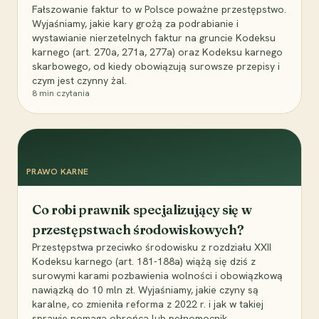
Fałszowanie faktur to w Polsce poważne przestępstwo.
Wyjaśniamy, jakie kary grożą za podrabianie i
wystawianie nierzetelnych faktur na gruncie Kodeksu
karnego (art. 270a, 271a, 277a) oraz Kodeksu karnego
skarbowego, od kiedy obowiązują surowsze przepisy i
czym jest czynny żal.
8
min czytania
PRAWO KARNE
Co robi prawnik specjalizujący się w
przestępstwach środowiskowych?
Przestępstwa przeciwko środowisku z rozdziału XXII
Kodeksu karnego (art. 181-188a) wiążą się dziś z
surowymi karami pozbawienia wolności i obowiązkową
nawiązką do 10 mln zł. Wyjaśniamy, jakie czyny są
karalne, co zmieniła reforma z 2022 r. i jak w takiej
sprawie pomaga obrońca lub pełnomocnik.