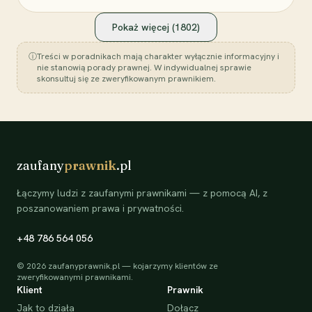
Pokaż więcej (
1802
)
ⓘ
Treści w poradnikach mają charakter wyłącznie informacyjny i
nie stanowią porady prawnej. W indywidualnej sprawie
skonsultuj się ze zweryfikowanym prawnikiem.
zaufany
prawnik
.pl
Łączymy ludzi z zaufanymi prawnikami — z pomocą AI, z
poszanowaniem prawa i prywatności.
+48 786 564 056
©
2026
zaufanyprawnik.pl — kojarzymy klientów ze
zweryfikowanymi prawnikami.
Klient
Prawnik
Jak to działa
Dołącz