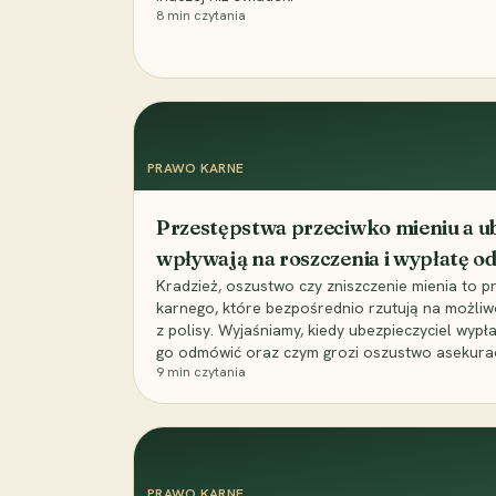
8
min czytania
PRAWO KARNE
Przestępstwa przeciwko mieniu a ub
wpływają na roszczenia i wypłatę 
Kradzież, oszustwo czy zniszczenie mienia to 
karnego, które bezpośrednio rzutują na możli
z polisy. Wyjaśniamy, kiedy ubezpieczyciel wypł
go odmówić oraz czym grozi oszustwo asekuracyj
9
min czytania
PRAWO KARNE