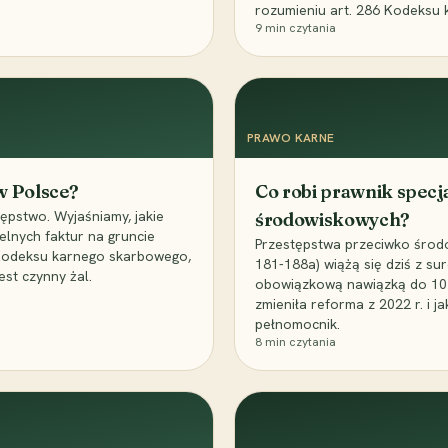
rozumieniu art. 286 Kodeksu 
9
min czytania
PRAWO KARNE
 w Polsce?
Co robi prawnik specj
ępstwo. Wyjaśniamy, jakie
środowiskowych?
elnych faktur na gruncie
Przestępstwa przeciwko środo
 Kodeksu karnego skarbowego,
181-188a) wiążą się dziś z su
est czynny żal.
obowiązkową nawiązką do 10 m
zmieniła reforma z 2022 r. i 
pełnomocnik.
8
min czytania