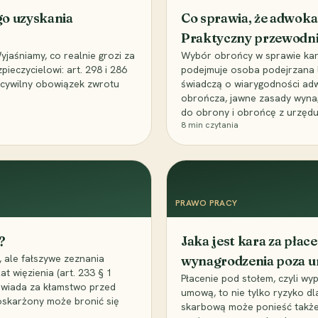
go uzyskania
Co sprawia, że adwoka
Praktyczny przewodn
aśniamy, co realnie grozi za
Wybór obrońcy w sprawie karne
eczycielowi: art. 298 i 286
podejmuje osoba podejrzana l
z cywilny obowiązek zwrotu
świadczą o wiarygodności ad
obrończa, jawne zasady wyna
do obrony i obrońcę z urzędu
8
min czytania
PRAWO PRACY
?
Jaka jest kara za pła
 ale fałszywe zeznania
wynagrodzenia poza 
t więzienia (art. 233 § 1
Płacenie pod stołem, czyli wyp
owiada za kłamstwo przed
umową, to nie tylko ryzyko d
 oskarżony może bronić się
skarbową może ponieść także 