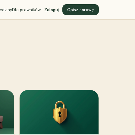
edziny
Dla prawników
Zaloguj
Opisz sprawę