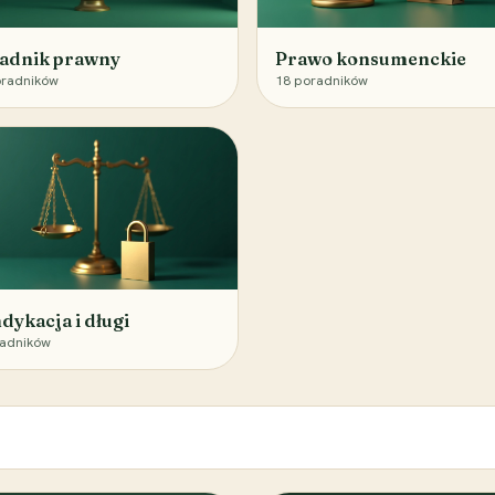
adnik prawny
Prawo konsumenckie
radników
18
poradników
dykacja i długi
adników