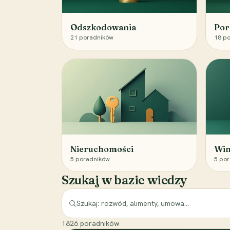
Odszkodowania
Por
21
poradników
18
po
Nieruchomości
Win
5
poradników
5
por
Szukaj w bazie wiedzy
1826
poradników