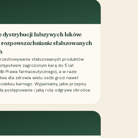
dystrybucji fałszywych leków:
 rozpowszechnianie sfałszowanych
h
 przechowywanie sfałszowanych produktów
zestępstwem zagrożonym karą do 5 lat
24b Prawa farmaceutycznego), a w razie
wa dla zdrowia wielu osób grozi nawet
Kodeksu karnego. Wyjaśniamy, jakie przepisy
da postępowanie i jaką rolę odgrywa obrońca.