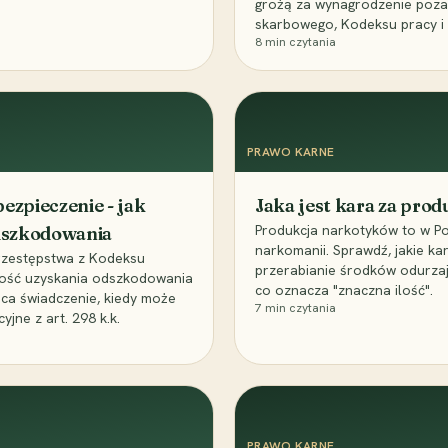
grożą za wynagrodzenie poz
skarbowego, Kodeksu pracy i
8
min czytania
PRAWO KARNE
ezpieczenie - jak
Jaka jest kara za pro
Produkcja narkotyków to w Po
odszkodowania
narkomanii. Sprawdź, jakie ka
przestępstwa z Kodeksu
przerabianie środków odurza
wość uzyskania odszkodowania
co oznacza "znaczna ilość".
aca świadczenie, kiedy może
7
min czytania
ne z art. 298 k.k.
PRAWO KARNE