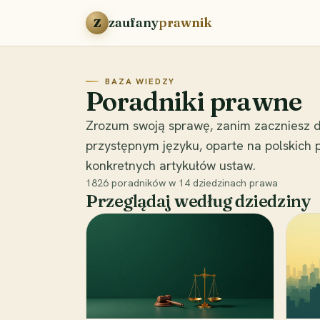
Przejdź do treści
zaufany
prawnik
Z
BAZA WIEDZY
Poradniki prawne
Zrozum swoją sprawę, zanim zaczniesz d
przystępnym języku, oparte na polskich
konkretnych artykułów ustaw.
1826
poradników w
14
dziedzinach prawa
Przeglądaj według dziedziny