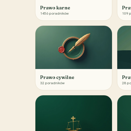
Prawo karne
Pra
1456
poradników
109
p
Prawo cywilne
Pra
32
poradników
28
po