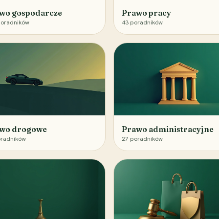
wo gospodarcze
Prawo pracy
oradników
43
poradników
wo drogowe
Prawo administracyjne
radników
27
poradników