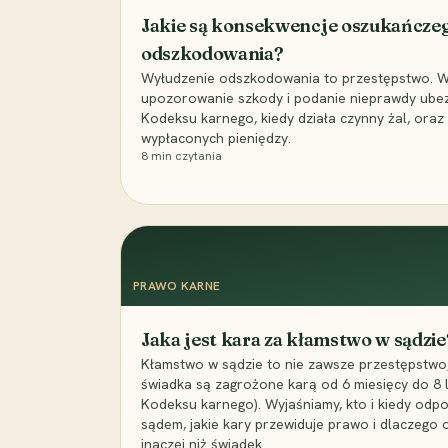
Jakie są konsekwencje oszukańcze
odszkodowania?
Wyłudzenie odszkodowania to przestępstwo. Wyj
upozorowanie szkody i podanie nieprawdy ubezpi
Kodeksu karnego, kiedy działa czynny żal, ora
wypłaconych pieniędzy.
8
min czytania
PRAWO KARNE
Jaka jest kara za kłamstwo w sądzie
Kłamstwo w sądzie to nie zawsze przestępstwo,
świadka są zagrożone karą od 6 miesięcy do 8 la
Kodeksu karnego). Wyjaśniamy, kto i kiedy odp
sądem, jakie kary przewiduje prawo i dlaczego
inaczej niż świadek.