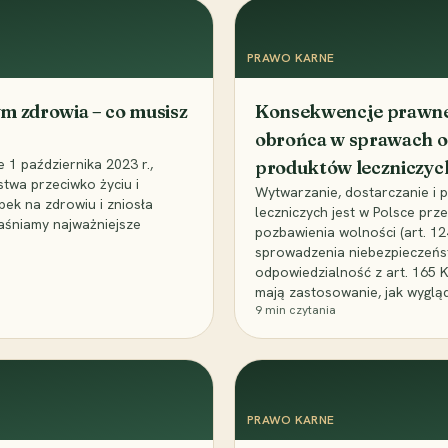
PRAWO KARNE
m zdrowia – co musisz
Konsekwencje prawne 
obrońca w sprawach o
1 października 2023 r.,
produktów leczniczyc
stwa przeciwko życiu i
Wytwarzanie, dostarczanie i
bek na zdrowiu i zniosła
leczniczych jest w Polsce pr
aśniamy najważniejsze
pozbawienia wolności (art. 1
sprowadzenia niebezpieczeńst
odpowiedzialność z art. 165 
mają zastosowanie, jak wyglą
9
min czytania
PRAWO KARNE