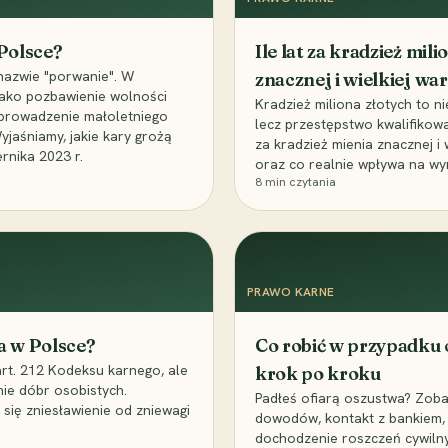
 Polsce?
Ile lat za kradzież mil
nazwie "porwanie". W
znacznej i wielkiej war
 jako pozbawienie wolności
Kradzież miliona złotych to n
, uprowadzenie małoletniego
lecz przestępstwo kwalifikowa
Wyjaśniamy, jakie kary grożą
za kradzież mienia znacznej i
rnika 2023 r.
oraz co realnie wpływa na wy
8
min czytania
PRAWO KARNE
a w Polsce?
Co robić w przypadku
art. 212 Kodeksu karnego, ale
krok po kroku
nie dóbr osobistych.
Padłeś ofiarą oszustwa? Zobac
 się zniesławienie od zniewagi
dowodów, kontakt z bankiem, 
dochodzenie roszczeń cywilny