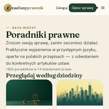
Przejdź do treści
Z
zaufany
prawnik
Zaloguj
Opisz sprawę
BAZA WIEDZY
Poradniki prawne
Zrozum swoją sprawę, zanim zaczniesz działać.
Praktyczne wyjaśnienia w przystępnym języku,
oparte na polskich przepisach — z odwołaniem
do konkretnych artykułów ustaw.
1826
poradników w
14
dziedzinach prawa
Przeglądaj według dziedziny