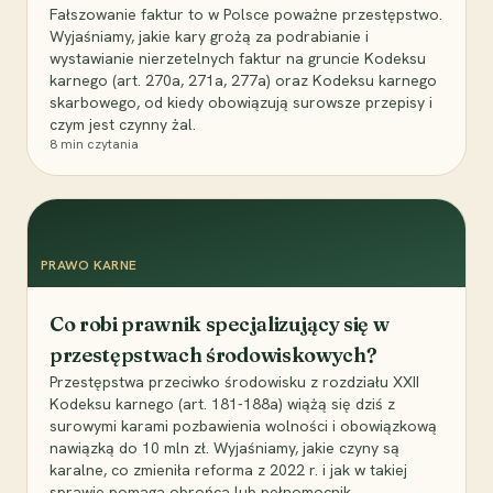
Fałszowanie faktur to w Polsce poważne przestępstwo.
Wyjaśniamy, jakie kary grożą za podrabianie i
wystawianie nierzetelnych faktur na gruncie Kodeksu
karnego (art. 270a, 271a, 277a) oraz Kodeksu karnego
skarbowego, od kiedy obowiązują surowsze przepisy i
czym jest czynny żal.
8
min czytania
PRAWO KARNE
Co robi prawnik specjalizujący się w
przestępstwach środowiskowych?
Przestępstwa przeciwko środowisku z rozdziału XXII
Kodeksu karnego (art. 181-188a) wiążą się dziś z
surowymi karami pozbawienia wolności i obowiązkową
nawiązką do 10 mln zł. Wyjaśniamy, jakie czyny są
karalne, co zmieniła reforma z 2022 r. i jak w takiej
sprawie pomaga obrońca lub pełnomocnik.