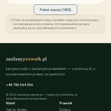
Pokaż więcej (
1802
)
ⓘ
Treści w poradnikach mają charakter wyłącznie informacyjny i
nie stanowią porady prawnej. W indywidualnej sprawie
skonsultuj się ze zweryfikowanym prawnikiem.
zaufany
prawnik
.pl
Łączymy ludzi z zaufanymi prawnikami — z pomocą AI, z
poszanowaniem prawa i prywatności.
+48 786 564 056
©
2026
zaufanyprawnik.pl — kojarzymy klientów ze
zweryfikowanymi prawnikami.
Klient
Prawnik
Jak to działa
Dołącz