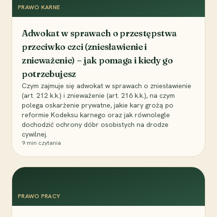
PRAWO KARNE
Adwokat w sprawach o przestępstwa
przeciwko czci (zniesławienie i
znieważenie) – jak pomaga i kiedy go
potrzebujesz
Czym zajmuje się adwokat w sprawach o zniesławienie
(art. 212 k.k.) i znieważenie (art. 216 k.k.), na czym
polega oskarżenie prywatne, jakie kary grożą po
reformie Kodeksu karnego oraz jak równolegle
dochodzić ochrony dóbr osobistych na drodze
cywilnej.
9
min czytania
PRAWO PRACY