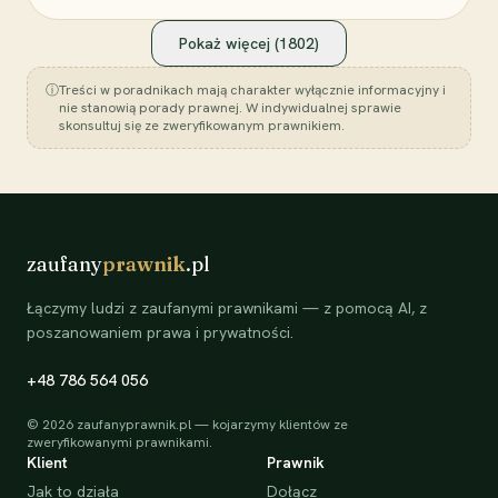
Pokaż więcej (
1802
)
ⓘ
Treści w poradnikach mają charakter wyłącznie informacyjny i
nie stanowią porady prawnej. W indywidualnej sprawie
skonsultuj się ze zweryfikowanym prawnikiem.
zaufany
prawnik
.pl
Łączymy ludzi z zaufanymi prawnikami — z pomocą AI, z
poszanowaniem prawa i prywatności.
+48 786 564 056
©
2026
zaufanyprawnik.pl — kojarzymy klientów ze
zweryfikowanymi prawnikami.
Klient
Prawnik
Jak to działa
Dołącz