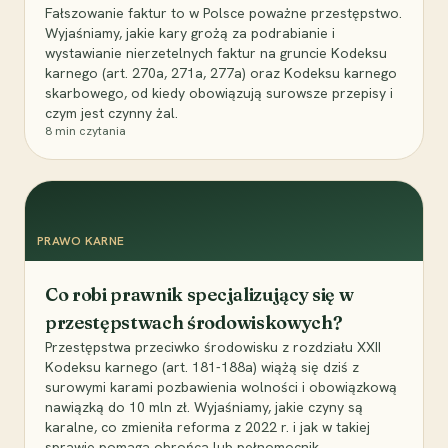
Fałszowanie faktur to w Polsce poważne przestępstwo.
Wyjaśniamy, jakie kary grożą za podrabianie i
wystawianie nierzetelnych faktur na gruncie Kodeksu
karnego (art. 270a, 271a, 277a) oraz Kodeksu karnego
skarbowego, od kiedy obowiązują surowsze przepisy i
czym jest czynny żal.
8
min czytania
PRAWO KARNE
Co robi prawnik specjalizujący się w
przestępstwach środowiskowych?
Przestępstwa przeciwko środowisku z rozdziału XXII
Kodeksu karnego (art. 181-188a) wiążą się dziś z
surowymi karami pozbawienia wolności i obowiązkową
nawiązką do 10 mln zł. Wyjaśniamy, jakie czyny są
karalne, co zmieniła reforma z 2022 r. i jak w takiej
sprawie pomaga obrońca lub pełnomocnik.