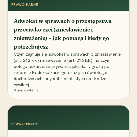
PRAWO KARNE
Adwokat w sprawach o przestępstwa
przeciwko czci (zniesławienie i
znieważenie) – jak pomaga i kiedy go
potrzebujesz
Czym zajmuje się adwokat w sprawach o zniesławienie
(art. 212 k.k.) i znieważenie (art. 216 k.k.), na czym
polega oskarżenie prywatne, jakie kary grożą po
reformie Kodeksu karnego oraz jak równolegle
dochodzić ochrony dóbr osobistych na drodze
cywilnej.
9
min czytania
PRAWO PRACY