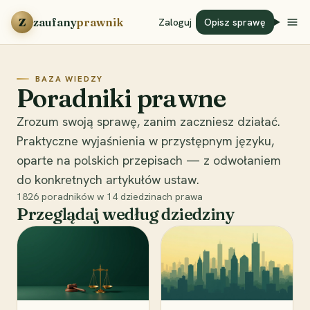
Przejdź do treści
Z
zaufany
prawnik
Zaloguj
Opisz sprawę
BAZA WIEDZY
Poradniki prawne
Zrozum swoją sprawę, zanim zaczniesz działać.
Praktyczne wyjaśnienia w przystępnym języku,
oparte na polskich przepisach — z odwołaniem
do konkretnych artykułów ustaw.
1826
poradników w
14
dziedzinach prawa
Przeglądaj według dziedziny