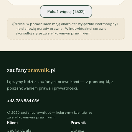
Pokaż więcej (
1802
)
ⓘ
Treści w poradnikach mają charakter wyłącznie informacyjny i
nie stanowią porady prawnej. W indywidualnej sprawie
skonsultuj się ze zweryfikowanym prawnikiem.
zaufany
prawnik
.pl
Łączymy ludzi z zaufanymi prawnikami — z pomocą AI, z
poszanowaniem prawa i prywatności.
+48 786 564 056
©
2026
zaufanyprawnik.pl — kojarzymy klientów ze
zweryfikowanymi prawnikami.
Klient
Prawnik
Jak to działa
Dołącz