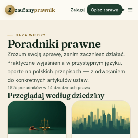
Przejdź do treści
Z
zaufany
prawnik
Zaloguj
Opisz sprawę
BAZA WIEDZY
Poradniki prawne
Zrozum swoją sprawę, zanim zaczniesz działać.
Praktyczne wyjaśnienia w przystępnym języku,
oparte na polskich przepisach — z odwołaniem
do konkretnych artykułów ustaw.
1826
poradników w
14
dziedzinach prawa
Przeglądaj według dziedziny