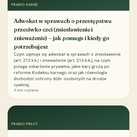
PRAWO KARNE
Adwokat w sprawach o przestępstwa
przeciwko czci (zniesławienie i
znieważenie) – jak pomaga i kiedy go
potrzebujesz
Czym zajmuje się adwokat w sprawach o zniesławienie
(art. 212 k.k.) i znieważenie (art. 216 k.k.), na czym
polega oskarżenie prywatne, jakie kary grożą po
reformie Kodeksu karnego oraz jak równolegle
dochodzić ochrony dóbr osobistych na drodze
cywilnej.
9
min czytania
PRAWO PRACY