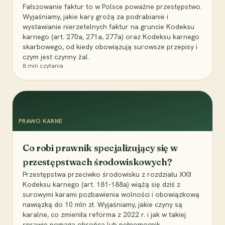
Fałszowanie faktur to w Polsce poważne przestępstwo.
Wyjaśniamy, jakie kary grożą za podrabianie i
wystawianie nierzetelnych faktur na gruncie Kodeksu
karnego (art. 270a, 271a, 277a) oraz Kodeksu karnego
skarbowego, od kiedy obowiązują surowsze przepisy i
czym jest czynny żal.
8
min czytania
PRAWO KARNE
Co robi prawnik specjalizujący się w
przestępstwach środowiskowych?
Przestępstwa przeciwko środowisku z rozdziału XXII
Kodeksu karnego (art. 181-188a) wiążą się dziś z
surowymi karami pozbawienia wolności i obowiązkową
nawiązką do 10 mln zł. Wyjaśniamy, jakie czyny są
karalne, co zmieniła reforma z 2022 r. i jak w takiej
sprawie pomaga obrońca lub pełnomocnik.