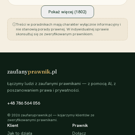
Pokaż więcej (
1802
)
ⓘ
Treści w poradnikach mają charakter wyłącznie informacyjny i
nie stanowią porady prawnej. W indywidualnej sprawie
skonsultuj się ze zweryfikowanym prawnikiem.
zaufany
prawnik
.pl
Łączymy ludzi z zaufanymi prawnikami — z pomocą AI, z
poszanowaniem prawa i prywatności.
+48 786 564 056
©
2026
zaufanyprawnik.pl — kojarzymy klientów ze
zweryfikowanymi prawnikami.
Klient
Prawnik
Jak to działa
Dołącz