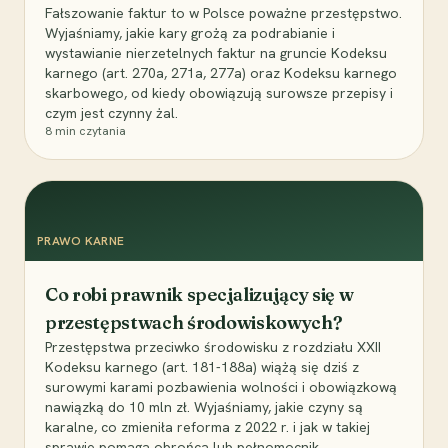
Fałszowanie faktur to w Polsce poważne przestępstwo.
Wyjaśniamy, jakie kary grożą za podrabianie i
wystawianie nierzetelnych faktur na gruncie Kodeksu
karnego (art. 270a, 271a, 277a) oraz Kodeksu karnego
skarbowego, od kiedy obowiązują surowsze przepisy i
czym jest czynny żal.
8
min czytania
PRAWO KARNE
Co robi prawnik specjalizujący się w
przestępstwach środowiskowych?
Przestępstwa przeciwko środowisku z rozdziału XXII
Kodeksu karnego (art. 181-188a) wiążą się dziś z
surowymi karami pozbawienia wolności i obowiązkową
nawiązką do 10 mln zł. Wyjaśniamy, jakie czyny są
karalne, co zmieniła reforma z 2022 r. i jak w takiej
sprawie pomaga obrońca lub pełnomocnik.