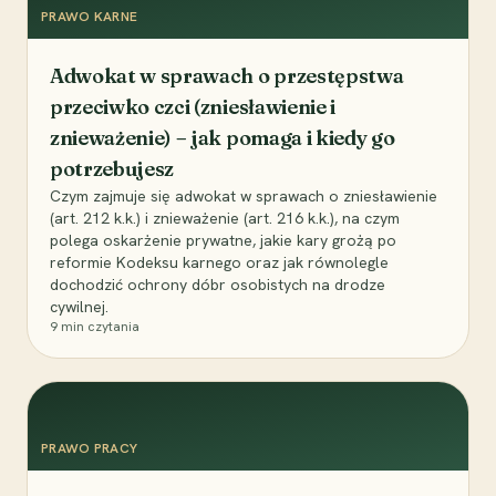
PRAWO KARNE
Adwokat w sprawach o przestępstwa
przeciwko czci (zniesławienie i
znieważenie) – jak pomaga i kiedy go
potrzebujesz
Czym zajmuje się adwokat w sprawach o zniesławienie
(art. 212 k.k.) i znieważenie (art. 216 k.k.), na czym
polega oskarżenie prywatne, jakie kary grożą po
reformie Kodeksu karnego oraz jak równolegle
dochodzić ochrony dóbr osobistych na drodze
cywilnej.
9
min czytania
PRAWO PRACY