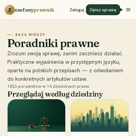
Przejdź do treści
Z
zaufany
prawnik
Zaloguj
Opisz sprawę
BAZA WIEDZY
Poradniki prawne
Zrozum swoją sprawę, zanim zaczniesz działać.
Praktyczne wyjaśnienia w przystępnym języku,
oparte na polskich przepisach — z odwołaniem
do konkretnych artykułów ustaw.
1826
poradników w
14
dziedzinach prawa
Przeglądaj według dziedziny