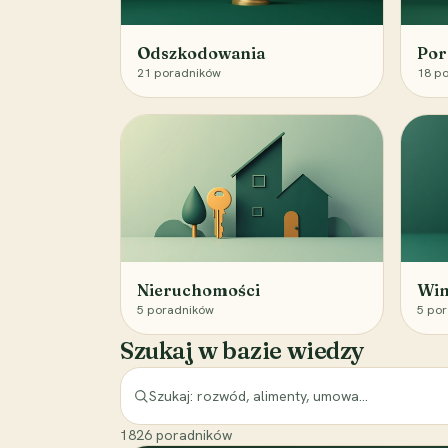
Odszkodowania
Por
21
poradników
18
po
Nieruchomości
Win
5
poradników
5
por
Szukaj w bazie wiedzy
1826
poradników