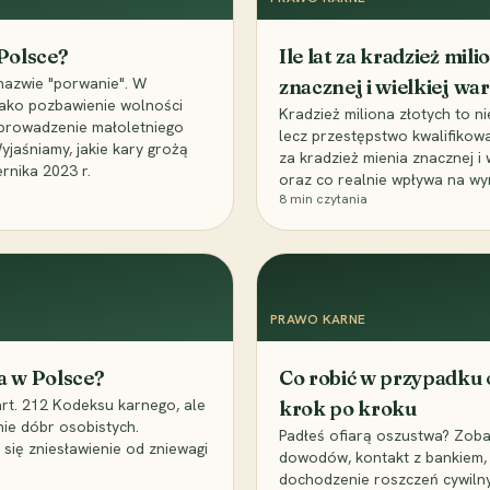
 Polsce?
Ile lat za kradzież mil
nazwie "porwanie". W
znacznej i wielkiej war
 jako pozbawienie wolności
Kradzież miliona złotych to n
, uprowadzenie małoletniego
lecz przestępstwo kwalifikowa
Wyjaśniamy, jakie kary grożą
za kradzież mienia znacznej i
rnika 2023 r.
oraz co realnie wpływa na wy
8
min czytania
PRAWO KARNE
a w Polsce?
Co robić w przypadku
art. 212 Kodeksu karnego, ale
krok po kroku
nie dóbr osobistych.
Padłeś ofiarą oszustwa? Zobac
 się zniesławienie od zniewagi
dowodów, kontakt z bankiem, 
dochodzenie roszczeń cywilny