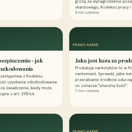
grożą za wynagrodzenie poz
skarbowego, Kodeksu pracy i
8
min czytania
PRAWO KARNE
ezpieczenie - jak
Jaka jest kara za pro
Produkcja narkotyków to w Po
odszkodowania
narkomanii. Sprawdź, jakie ka
przestępstwa z Kodeksu
przerabianie środków odurza
wość uzyskania odszkodowania
co oznacza "znaczna ilość".
aca świadczenie, kiedy może
7
min czytania
ne z art. 298 k.k.
PRAWO KARNE