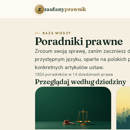
Przejdź do treści
zaufany
prawnik
Z
BAZA WIEDZY
Poradniki prawne
Zrozum swoją sprawę, zanim zaczniesz d
przystępnym języku, oparte na polskich
konkretnych artykułów ustaw.
1826
poradników w
14
dziedzinach prawa
Przeglądaj według dziedziny