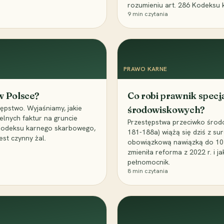
rozumieniu art. 286 Kodeksu 
9
min czytania
PRAWO KARNE
 w Polsce?
Co robi prawnik specj
ępstwo. Wyjaśniamy, jakie
środowiskowych?
elnych faktur na gruncie
Przestępstwa przeciwko środo
 Kodeksu karnego skarbowego,
181-188a) wiążą się dziś z su
est czynny żal.
obowiązkową nawiązką do 10 m
zmieniła reforma z 2022 r. i 
pełnomocnik.
8
min czytania