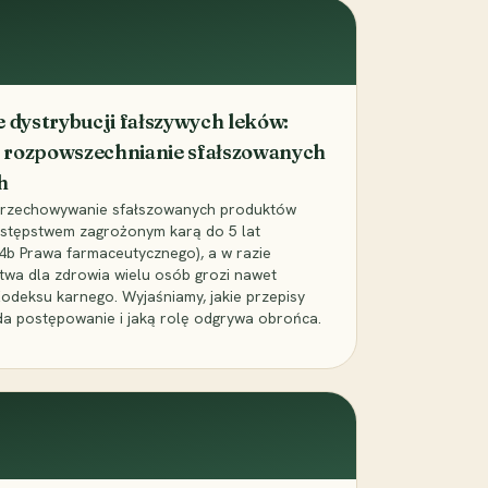
dystrybucji fałszywych leków:
 rozpowszechnianie sfałszowanych
h
 przechowywanie sfałszowanych produktów
zestępstwem zagrożonym karą do 5 lat
24b Prawa farmaceutycznego), a w razie
wa dla zdrowia wielu osób grozi nawet
Kodeksu karnego. Wyjaśniamy, jakie przepisy
da postępowanie i jaką rolę odgrywa obrońca.