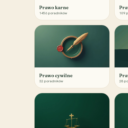
Prawo karne
Pra
1456
poradników
109
p
Prawo cywilne
Pra
32
poradników
28
po