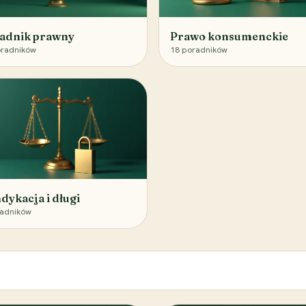
adnik prawny
Prawo konsumenckie
radników
18
poradników
dykacja i długi
adników