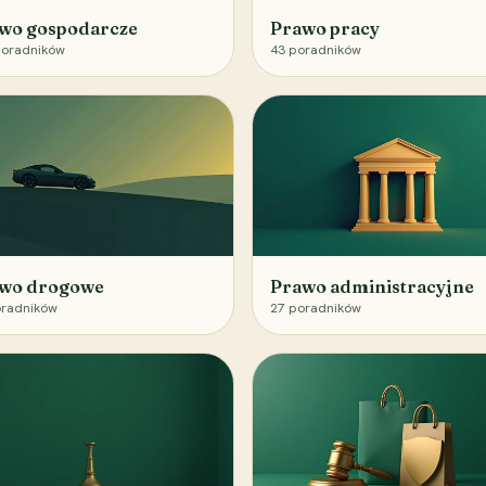
wo gospodarcze
Prawo pracy
oradników
43
poradników
wo drogowe
Prawo administracyjne
radników
27
poradników