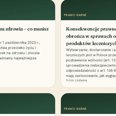
PRAWO KARNE
m zdrowia – co musisz
Konsekwencje prawne 
obrońca w sprawach o
1 października 2023 r.,
produktów leczniczyc
stwa przeciwko życiu i
Wytwarzanie, dostarczanie i
bek na zdrowiu i zniosła
leczniczych jest w Polsce pr
aśniamy najważniejsze
pozbawienia wolności (art. 1
sprowadzenia niebezpieczeńst
odpowiedzialność z art. 165 
mają zastosowanie, jak wyglą
9
min czytania
PRAWO KARNE