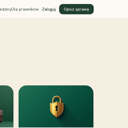
edziny
Dla prawników
Zaloguj
Opisz sprawę