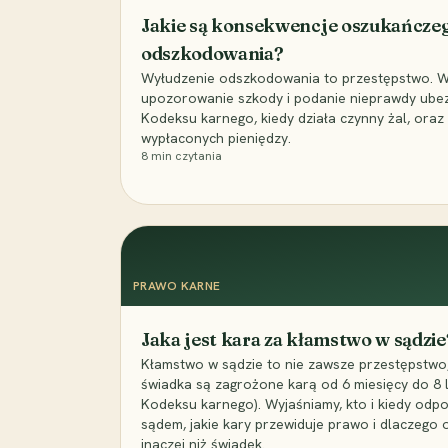
Jakie są konsekwencje oszukańcze
odszkodowania?
Wyłudzenie odszkodowania to przestępstwo. Wyj
upozorowanie szkody i podanie nieprawdy ubezpi
Kodeksu karnego, kiedy działa czynny żal, ora
wypłaconych pieniędzy.
8
min czytania
PRAWO KARNE
Jaka jest kara za kłamstwo w sądzie
Kłamstwo w sądzie to nie zawsze przestępstwo,
świadka są zagrożone karą od 6 miesięcy do 8 la
Kodeksu karnego). Wyjaśniamy, kto i kiedy odp
sądem, jakie kary przewiduje prawo i dlaczego
inaczej niż świadek.