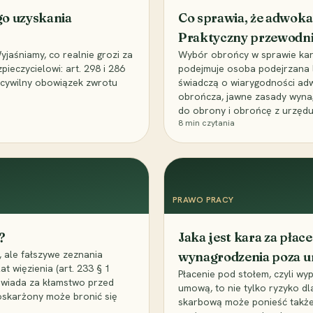
go uzyskania
Co sprawia, że adwoka
Praktyczny przewodn
aśniamy, co realnie grozi za
Wybór obrońcy w sprawie karne
eczycielowi: art. 298 i 286
podejmuje osoba podejrzana l
z cywilny obowiązek zwrotu
świadczą o wiarygodności ad
obrończa, jawne zasady wyna
do obrony i obrońcę z urzędu
8
min czytania
PRAWO PRACY
?
Jaka jest kara za pła
 ale fałszywe zeznania
wynagrodzenia poza 
t więzienia (art. 233 § 1
Płacenie pod stołem, czyli wyp
owiada za kłamstwo przed
umową, to nie tylko ryzyko d
 oskarżony może bronić się
skarbową może ponieść także 