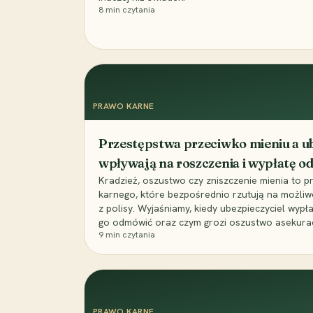
8
min czytania
PRAWO KARNE
Przestępstwa przeciwko mieniu a ub
wpływają na roszczenia i wypłatę 
Kradzież, oszustwo czy zniszczenie mienia to 
karnego, które bezpośrednio rzutują na możli
z polisy. Wyjaśniamy, kiedy ubezpieczyciel wypł
go odmówić oraz czym grozi oszustwo asekuracyj
9
min czytania
PRAWO KARNE