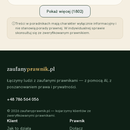
Pokaż więcej (
1802
)
ⓘ
Treści w poradnikach mają charakter wyłącznie informacyjny i
nie stanowią porady prawnej. W indywidualnej sprawie
skonsultuj się ze zweryfikowanym prawnikiem.
zaufany
prawnik
.pl
Łączymy ludzi z zaufanymi prawnikami — z pomocą AI, z
poszanowaniem prawa i prywatności.
+48 786 564 056
©
2026
zaufanyprawnik.pl — kojarzymy klientów ze
zweryfikowanymi prawnikami.
Klient
Prawnik
Jak to działa
Dołącz