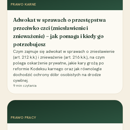
PRAWO KARNE
Adwokat w sprawach o przestępstwa
przeciwko czci (zniesławienie i
znieważenie) – jak pomaga i kiedy go
potrzebujesz
Czym zajmuje się adwokat w sprawach o zniesławienie
(art. 212 k.k.) i znieważenie (art. 216 k.k.), na czym
polega oskarżenie prywatne, jakie kary grożą po
reformie Kodeksu karnego oraz jak równolegle
dochodzić ochrony dóbr osobistych na drodze
cywilnej.
9
min czytania
PRAWO PRACY