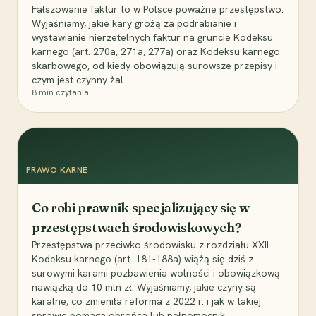
Fałszowanie faktur to w Polsce poważne przestępstwo.
Wyjaśniamy, jakie kary grożą za podrabianie i
wystawianie nierzetelnych faktur na gruncie Kodeksu
karnego (art. 270a, 271a, 277a) oraz Kodeksu karnego
skarbowego, od kiedy obowiązują surowsze przepisy i
czym jest czynny żal.
8
min czytania
PRAWO KARNE
Co robi prawnik specjalizujący się w
przestępstwach środowiskowych?
Przestępstwa przeciwko środowisku z rozdziału XXII
Kodeksu karnego (art. 181-188a) wiążą się dziś z
surowymi karami pozbawienia wolności i obowiązkową
nawiązką do 10 mln zł. Wyjaśniamy, jakie czyny są
karalne, co zmieniła reforma z 2022 r. i jak w takiej
sprawie pomaga obrońca lub pełnomocnik.