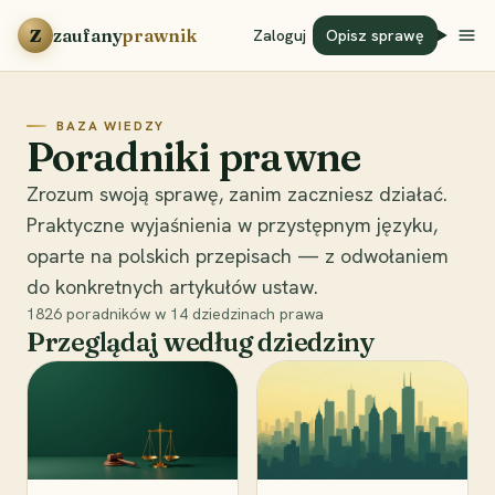
Przejdź do treści
Z
zaufany
prawnik
Zaloguj
Opisz sprawę
BAZA WIEDZY
Poradniki prawne
Zrozum swoją sprawę, zanim zaczniesz działać.
Praktyczne wyjaśnienia w przystępnym języku,
oparte na polskich przepisach — z odwołaniem
do konkretnych artykułów ustaw.
1826
poradników w
14
dziedzinach prawa
Przeglądaj według dziedziny