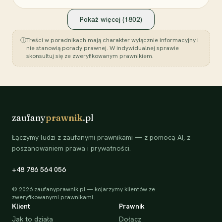
Pokaż więcej (
1802
)
ⓘ
Treści w poradnikach mają charakter wyłącznie informacyjny i
nie stanowią porady prawnej. W indywidualnej sprawie
skonsultuj się ze zweryfikowanym prawnikiem.
zaufany
prawnik
.pl
Łączymy ludzi z zaufanymi prawnikami — z pomocą AI, z
poszanowaniem prawa i prywatności.
+48 786 564 056
©
2026
zaufanyprawnik.pl — kojarzymy klientów ze
zweryfikowanymi prawnikami.
Klient
Prawnik
Jak to działa
Dołącz