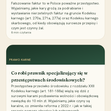
Fałszowanie faktur to w Polsce poważne przestępstwo.
Wyjaśniamy, jakie kary grożą za podrabianie i
wystawianie nierzetelnych faktur na gruncie Kodeksu
karnego (art. 270a, 271a, 277a) oraz Kodeksu karnego
skarbowego, od kiedy obowiązują surowsze przepisy i
czym jest czynny żal.
8
min czytania
PRAWO KARNE
Co robi prawnik specjalizujący się w
przestępstwach środowiskowych?
Przestępstwa przeciwko środowisku z rozdziału XXII
Kodeksu karnego (art. 181-188a) wiążą się dziś z
surowymi karami pozbawienia wolności i obowiązkową
nawiązką do 10 mln zł. Wyjaśniamy, jakie czyny są
karalne, co zmieniła reforma z 2022 r. i jak w takiej
sprawie pomaga obrońca lub pełnomocnik.