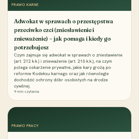
PRAWO KARNE
Adwokat w sprawach o przestępstwa
przeciwko czci (zniesławienie i
znieważenie) – jak pomaga i kiedy go
potrzebujesz
Czym zajmuje się adwokat w sprawach o zniesławienie
(art. 212 k.k.) i znieważenie (art. 216 k.k.), na czym
polega oskarżenie prywatne, jakie kary grożą po
reformie Kodeksu karnego oraz jak równolegle
dochodzić ochrony dóbr osobistych na drodze
cywilnej.
9
min czytania
PRAWO PRACY