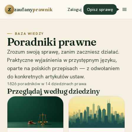
Przejdź do treści
Z
zaufany
prawnik
Zaloguj
Opisz sprawę
BAZA WIEDZY
Poradniki prawne
Zrozum swoją sprawę, zanim zaczniesz działać.
Praktyczne wyjaśnienia w przystępnym języku,
oparte na polskich przepisach — z odwołaniem
do konkretnych artykułów ustaw.
1826
poradników w
14
dziedzinach prawa
Przeglądaj według dziedziny