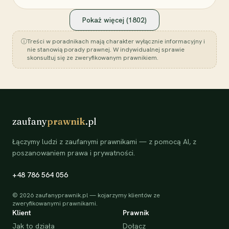
Pokaż więcej (
1802
)
ⓘ
Treści w poradnikach mają charakter wyłącznie informacyjny i
nie stanowią porady prawnej. W indywidualnej sprawie
skonsultuj się ze zweryfikowanym prawnikiem.
zaufany
prawnik
.pl
Łączymy ludzi z zaufanymi prawnikami — z pomocą AI, z
poszanowaniem prawa i prywatności.
+48 786 564 056
©
2026
zaufanyprawnik.pl — kojarzymy klientów ze
zweryfikowanymi prawnikami.
Klient
Prawnik
Jak to działa
Dołącz