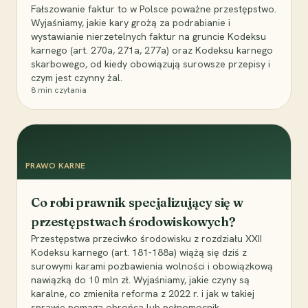
Fałszowanie faktur to w Polsce poważne przestępstwo.
Wyjaśniamy, jakie kary grożą za podrabianie i
wystawianie nierzetelnych faktur na gruncie Kodeksu
karnego (art. 270a, 271a, 277a) oraz Kodeksu karnego
skarbowego, od kiedy obowiązują surowsze przepisy i
czym jest czynny żal.
8
min czytania
PRAWO KARNE
Co robi prawnik specjalizujący się w
przestępstwach środowiskowych?
Przestępstwa przeciwko środowisku z rozdziału XXII
Kodeksu karnego (art. 181-188a) wiążą się dziś z
surowymi karami pozbawienia wolności i obowiązkową
nawiązką do 10 mln zł. Wyjaśniamy, jakie czyny są
karalne, co zmieniła reforma z 2022 r. i jak w takiej
sprawie pomaga obrońca lub pełnomocnik.