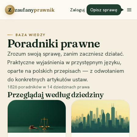
Przejdź do treści
Z
zaufany
prawnik
Zaloguj
Opisz sprawę
BAZA WIEDZY
Poradniki prawne
Zrozum swoją sprawę, zanim zaczniesz działać.
Praktyczne wyjaśnienia w przystępnym języku,
oparte na polskich przepisach — z odwołaniem
do konkretnych artykułów ustaw.
1826
poradników w
14
dziedzinach prawa
Przeglądaj według dziedziny