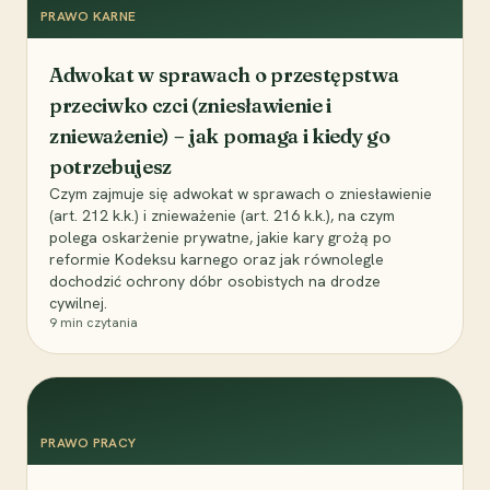
PRAWO KARNE
Adwokat w sprawach o przestępstwa
przeciwko czci (zniesławienie i
znieważenie) – jak pomaga i kiedy go
potrzebujesz
Czym zajmuje się adwokat w sprawach o zniesławienie
(art. 212 k.k.) i znieważenie (art. 216 k.k.), na czym
polega oskarżenie prywatne, jakie kary grożą po
reformie Kodeksu karnego oraz jak równolegle
dochodzić ochrony dóbr osobistych na drodze
cywilnej.
9
min czytania
PRAWO PRACY