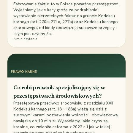
Fałszowanie faktur to w Polsce poważne przestępstwo.
Wyjaśniamy, jakie kary grożą za podrabianie i
wystawianie nierzetelnych faktur na gruncie Kodeksu
karnego (art. 270a, 271a, 277a) oraz Kodeksu karnego
skarbowego, od kiedy obowiązują surowsze przepisy i
czym jest czynny żal.
8
min czytania
PRAWO KARNE
Co robi prawnik specjalizujący się w
przestępstwach środowiskowych?
Przestępstwa przeciwko środowisku z rozdziału XXII
Kodeksu karnego (art. 181-188a) wiążą się dziś z
surowymi karami pozbawienia wolności i obowiązkową
nawiązką do 10 mln zł. Wyjaśniamy, jakie czyny są
karalne, co zmieniła reforma z 2022 r. i jak w takiej
sprawie pomaga obrońca lub pełnomocnik.