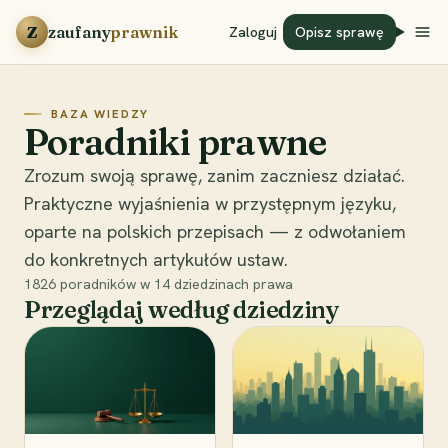
Przejdź do treści
Z
zaufany
prawnik
Zaloguj
Opisz sprawę
BAZA WIEDZY
Poradniki prawne
Zrozum swoją sprawę, zanim zaczniesz działać.
Praktyczne wyjaśnienia w przystępnym języku,
oparte na polskich przepisach — z odwołaniem
do konkretnych artykułów ustaw.
1826
poradników w
14
dziedzinach prawa
Przeglądaj według dziedziny