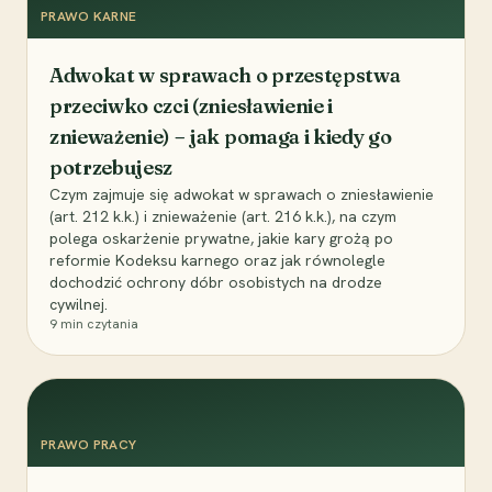
PRAWO KARNE
Adwokat w sprawach o przestępstwa
przeciwko czci (zniesławienie i
znieważenie) – jak pomaga i kiedy go
potrzebujesz
Czym zajmuje się adwokat w sprawach o zniesławienie
(art. 212 k.k.) i znieważenie (art. 216 k.k.), na czym
polega oskarżenie prywatne, jakie kary grożą po
reformie Kodeksu karnego oraz jak równolegle
dochodzić ochrony dóbr osobistych na drodze
cywilnej.
9
min czytania
PRAWO PRACY