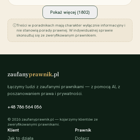
Pokaż więcej (
1802
)
ⓘ
Treści w poradnikach mają charakter wyłącznie informacyjny i
nie stanowią porady prawnej. W indywidualnej sprawie
skonsultuj się ze zweryfikowanym prawnikiem.
zaufany
prawnik
.pl
Łączymy ludzi z zaufanymi prawnikami — z pomocą AI, z
poszanowaniem prawa i prywatności.
+48 786 564 056
©
2026
zaufanyprawnik.pl — kojarzymy klientów ze
zweryfikowanymi prawnikami.
Klient
Prawnik
Jak to działa
Dołącz