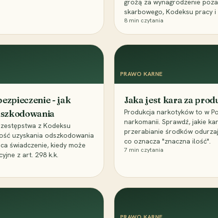
grożą za wynagrodzenie poz
skarbowego, Kodeksu pracy i
8
min czytania
PRAWO KARNE
ezpieczenie - jak
Jaka jest kara za pro
Produkcja narkotyków to w Po
odszkodowania
narkomanii. Sprawdź, jakie ka
przestępstwa z Kodeksu
przerabianie środków odurza
wość uzyskania odszkodowania
co oznacza "znaczna ilość".
aca świadczenie, kiedy może
7
min czytania
ne z art. 298 k.k.
PRAWO KARNE