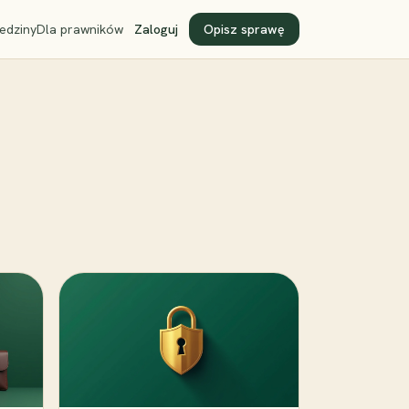
edziny
Dla prawników
Zaloguj
Opisz sprawę