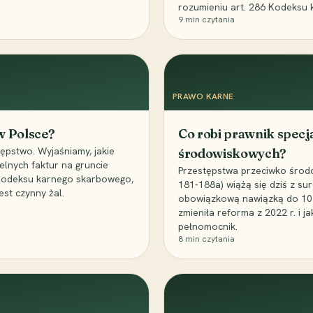
rozumieniu art. 286 Kodeksu 
9
min czytania
PRAWO KARNE
 w Polsce?
Co robi prawnik specj
ępstwo. Wyjaśniamy, jakie
środowiskowych?
elnych faktur na gruncie
Przestępstwa przeciwko środo
 Kodeksu karnego skarbowego,
181-188a) wiążą się dziś z su
est czynny żal.
obowiązkową nawiązką do 10 m
zmieniła reforma z 2022 r. i 
pełnomocnik.
8
min czytania