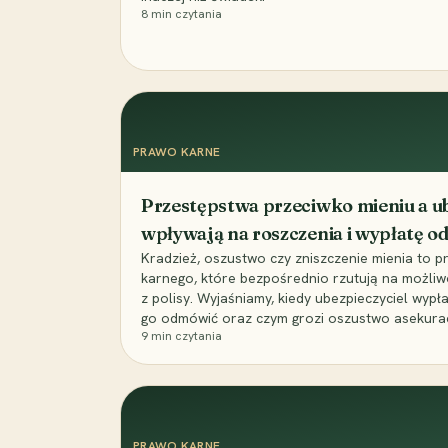
8
min czytania
PRAWO KARNE
Przestępstwa przeciwko mieniu a ub
wpływają na roszczenia i wypłatę 
Kradzież, oszustwo czy zniszczenie mienia to 
karnego, które bezpośrednio rzutują na możli
z polisy. Wyjaśniamy, kiedy ubezpieczyciel wypł
go odmówić oraz czym grozi oszustwo asekuracyj
9
min czytania
PRAWO KARNE