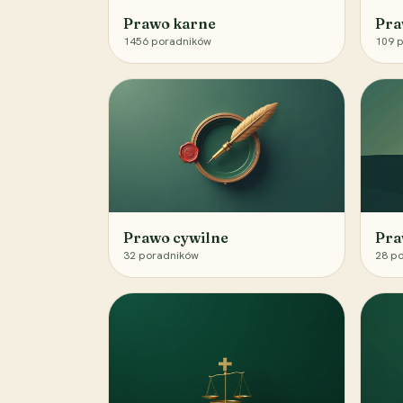
Prawo karne
Pra
1456
poradników
109
p
Prawo cywilne
Pra
32
poradników
28
po