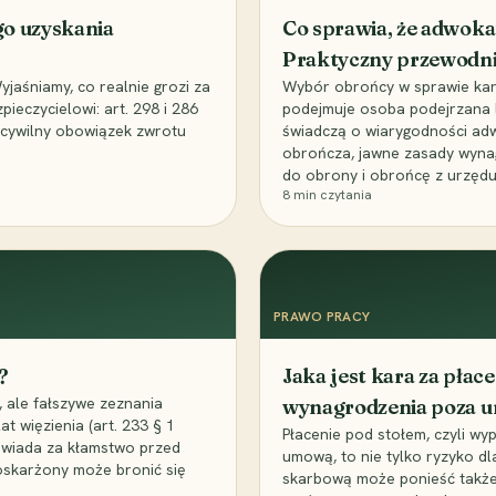
go uzyskania
Co sprawia, że adwoka
Praktyczny przewodn
aśniamy, co realnie grozi za
Wybór obrońcy w sprawie karne
eczycielowi: art. 298 i 286
podejmuje osoba podejrzana l
z cywilny obowiązek zwrotu
świadczą o wiarygodności ad
obrończa, jawne zasady wyna
do obrony i obrońcę z urzędu
8
min czytania
PRAWO PRACY
?
Jaka jest kara za pła
 ale fałszywe zeznania
wynagrodzenia poza 
t więzienia (art. 233 § 1
Płacenie pod stołem, czyli wyp
owiada za kłamstwo przed
umową, to nie tylko ryzyko d
 oskarżony może bronić się
skarbową może ponieść także 