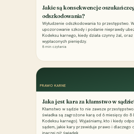
Jakie są konsekwencje oszukańcze
odszkodowania?
Wyłudzenie odszkodowania to przestępstwo. Wyj
upozorowanie szkody i podanie nieprawdy ubezpi
Kodeksu karnego, kiedy działa czynny żal, ora
wypłaconych pieniędzy.
8
min czytania
PRAWO KARNE
Jaka jest kara za kłamstwo w sądzie
Kłamstwo w sądzie to nie zawsze przestępstwo,
świadka są zagrożone karą od 6 miesięcy do 8 la
Kodeksu karnego). Wyjaśniamy, kto i kiedy odp
sądem, jakie kary przewiduje prawo i dlaczego
inaczej niż świadek.