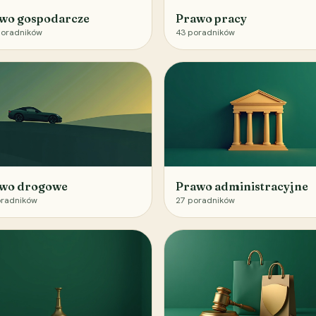
wo gospodarcze
Prawo pracy
oradników
43
poradników
wo drogowe
Prawo administracyjne
radników
27
poradników