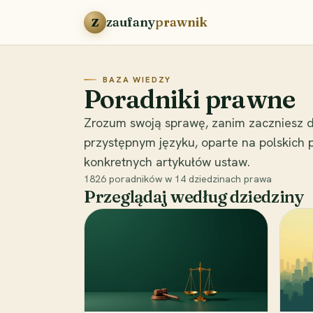
Przejdź do treści
zaufany
prawnik
Z
BAZA WIEDZY
Poradniki prawne
Zrozum swoją sprawę, zanim zaczniesz d
przystępnym języku, oparte na polskich
konkretnych artykułów ustaw.
1826
poradników w
14
dziedzinach prawa
Przeglądaj według dziedziny