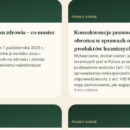
PRAWO KARNE
m zdrowia – co musisz
Konsekwencje prawne 
obrońca w sprawach o
1 października 2023 r.,
produktów leczniczyc
stwa przeciwko życiu i
Wytwarzanie, dostarczanie i
bek na zdrowiu i zniosła
leczniczych jest w Polsce pr
aśniamy najważniejsze
pozbawienia wolności (art. 1
sprowadzenia niebezpieczeńst
odpowiedzialność z art. 165 
mają zastosowanie, jak wyglą
9
min czytania
PRAWO KARNE