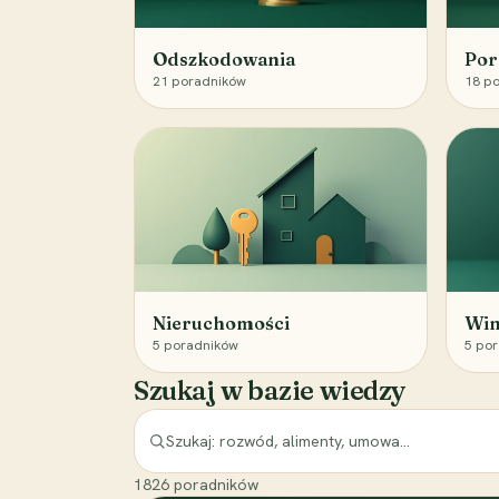
Odszkodowania
Por
21
poradników
18
po
Nieruchomości
Win
5
poradników
5
por
Szukaj w bazie wiedzy
1826
poradników