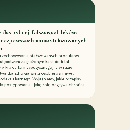
dystrybucji fałszywych leków:
 rozpowszechnianie sfałszowanych
h
 przechowywanie sfałszowanych produktów
zestępstwem zagrożonym karą do 5 lat
24b Prawa farmaceutycznego), a w razie
wa dla zdrowia wielu osób grozi nawet
Kodeksu karnego. Wyjaśniamy, jakie przepisy
da postępowanie i jaką rolę odgrywa obrońca.