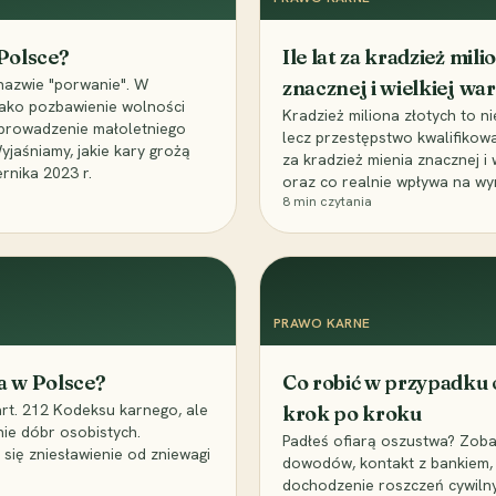
 Polsce?
Ile lat za kradzież mil
nazwie "porwanie". W
znacznej i wielkiej war
 jako pozbawienie wolności
Kradzież miliona złotych to n
, uprowadzenie małoletniego
lecz przestępstwo kwalifikowa
Wyjaśniamy, jakie kary grożą
za kradzież mienia znacznej i
rnika 2023 r.
oraz co realnie wpływa na wy
8
min czytania
PRAWO KARNE
a w Polsce?
Co robić w przypadku
art. 212 Kodeksu karnego, ale
krok po kroku
nie dóbr osobistych.
Padłeś ofiarą oszustwa? Zobac
 się zniesławienie od zniewagi
dowodów, kontakt z bankiem, 
dochodzenie roszczeń cywilny