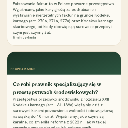
Fałszowanie faktur to w Polsce poważne przestępstwo.
Wyjaśniamy, jakie kary grożą za podrabianie i
wystawianie nierzetelnych faktur na gruncie Kodeksu
karnego (art. 270a, 271a, 277a) oraz Kodeksu karnego
skarbowego, od kiedy obowiązują surowsze przepisy i
czym jest czynny żal.
8
min czytania
PRAWO KARNE
Co robi prawnik specjalizujący się w
przestępstwach środowiskowych?
Przestępstwa przeciwko środowisku z rozdziału XXII
Kodeksu karnego (art. 181-188a) wiążą się dziś z
surowymi karami pozbawienia wolności i obowiązkową
nawiązką do 10 mln zł. Wyjaśniamy, jakie czyny są
karalne, co zmieniła reforma z 2022 r. i jak w takiej
sprawie pomaga obrońca lub pełnomocnik.