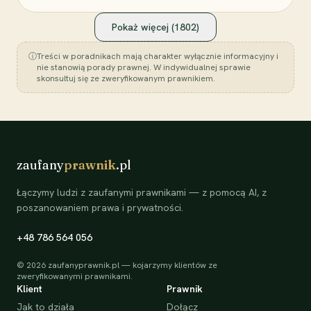
Pokaż więcej (
1802
)
ⓘ
Treści w poradnikach mają charakter wyłącznie informacyjny i
nie stanowią porady prawnej. W indywidualnej sprawie
skonsultuj się ze zweryfikowanym prawnikiem.
zaufany
prawnik
.pl
Łączymy ludzi z zaufanymi prawnikami — z pomocą AI, z
poszanowaniem prawa i prywatności.
+48 786 564 056
©
2026
zaufanyprawnik.pl — kojarzymy klientów ze
zweryfikowanymi prawnikami.
Klient
Prawnik
Jak to działa
Dołącz