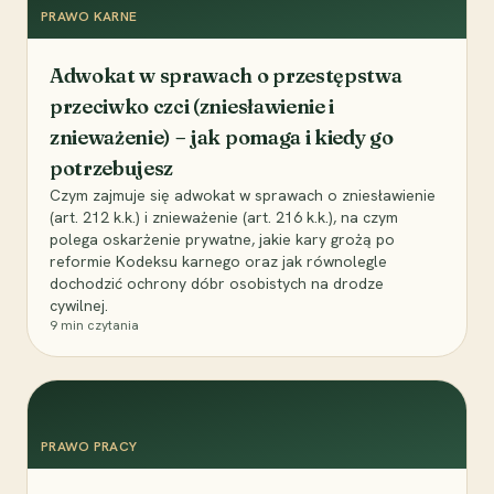
PRAWO KARNE
Adwokat w sprawach o przestępstwa
przeciwko czci (zniesławienie i
znieważenie) – jak pomaga i kiedy go
potrzebujesz
Czym zajmuje się adwokat w sprawach o zniesławienie
(art. 212 k.k.) i znieważenie (art. 216 k.k.), na czym
polega oskarżenie prywatne, jakie kary grożą po
reformie Kodeksu karnego oraz jak równolegle
dochodzić ochrony dóbr osobistych na drodze
cywilnej.
9
min czytania
PRAWO PRACY