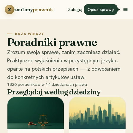
Przejdź do treści
Z
zaufany
prawnik
Zaloguj
Opisz sprawę
BAZA WIEDZY
Poradniki prawne
Zrozum swoją sprawę, zanim zaczniesz działać.
Praktyczne wyjaśnienia w przystępnym języku,
oparte na polskich przepisach — z odwołaniem
do konkretnych artykułów ustaw.
1826
poradników w
14
dziedzinach prawa
Przeglądaj według dziedziny