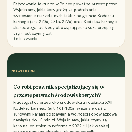
Fałszowanie faktur to w Polsce poważne przestępstwo.
Wyjaśniamy, jakie kary grożą za podrabianie i
wystawianie nierzetelnych faktur na gruncie Kodeksu
karnego (art. 270a, 271a, 277a) oraz Kodeksu karnego
skarbowego, od kiedy obowiązują surowsze przepisy i
czym jest czynny żal.
8
min czytania
PRAWO KARNE
Co robi prawnik specjalizujący się w
przestępstwach środowiskowych?
Przestępstwa przeciwko środowisku z rozdziału XXII
Kodeksu karnego (art. 181-188a) wiążą się dziś z
surowymi karami pozbawienia wolności i obowiązkową
nawiązką do 10 mln zł. Wyjaśniamy, jakie czyny są
karalne, co zmieniła reforma z 2022 r. i jak w takiej
sprawie pomaga obrońca lub pełnomocnik.