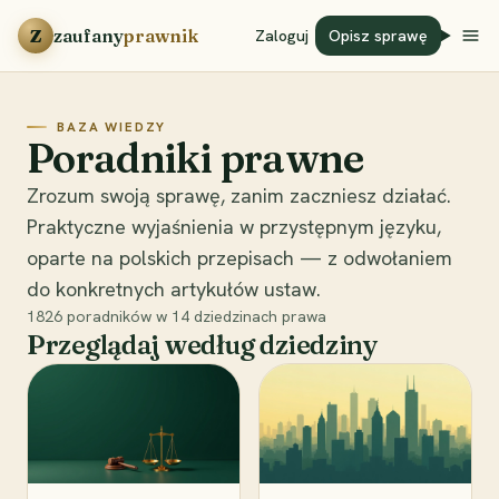
Przejdź do treści
Z
zaufany
prawnik
Zaloguj
Opisz sprawę
BAZA WIEDZY
Poradniki prawne
Zrozum swoją sprawę, zanim zaczniesz działać.
Praktyczne wyjaśnienia w przystępnym języku,
oparte na polskich przepisach — z odwołaniem
do konkretnych artykułów ustaw.
1826
poradników w
14
dziedzinach prawa
Przeglądaj według dziedziny