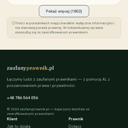
Pokaż więcej (
1802
)
ⓘ
Treści w poradnikach mają charakter wyłącznie informacyjny i
nie stanowią porady prawnej. W indywidualnej sprawie
skonsultuj się ze zweryfikowanym prawnikiem.
zaufany
prawnik
.pl
Łączymy ludzi z zaufanymi prawnikami — z pomocą AI, z
poszanowaniem prawa i prywatności.
+48 786 564 056
©
2026
zaufanyprawnik.pl — kojarzymy klientów ze
zweryfikowanymi prawnikami.
Klient
Prawnik
Jak to działa
Dołącz