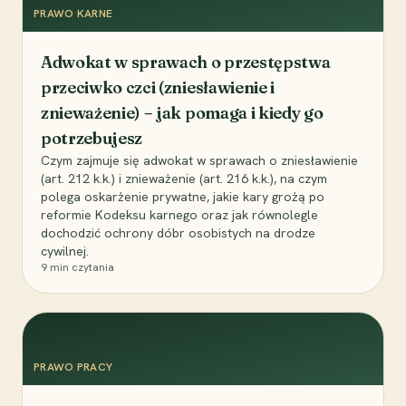
PRAWO KARNE
Adwokat w sprawach o przestępstwa
przeciwko czci (zniesławienie i
znieważenie) – jak pomaga i kiedy go
potrzebujesz
Czym zajmuje się adwokat w sprawach o zniesławienie
(art. 212 k.k.) i znieważenie (art. 216 k.k.), na czym
polega oskarżenie prywatne, jakie kary grożą po
reformie Kodeksu karnego oraz jak równolegle
dochodzić ochrony dóbr osobistych na drodze
cywilnej.
9
min czytania
PRAWO PRACY