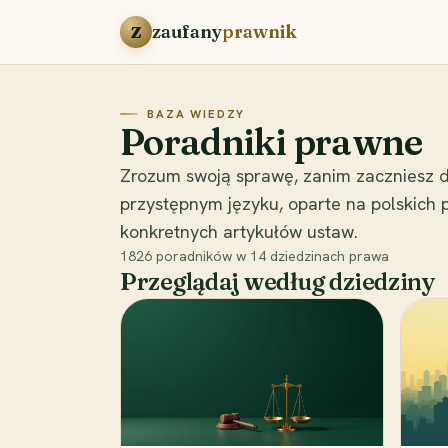
Przejdź do treści
zaufany
prawnik
Z
BAZA WIEDZY
Poradniki prawne
Zrozum swoją sprawę, zanim zaczniesz d
przystępnym języku, oparte na polskich
konkretnych artykułów ustaw.
1826
poradników w
14
dziedzinach prawa
Przeglądaj według dziedziny