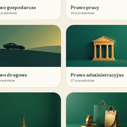
wo gospodarcze
Prawo pracy
oradników
43
poradników
wo drogowe
Prawo administracyjne
radników
27
poradników