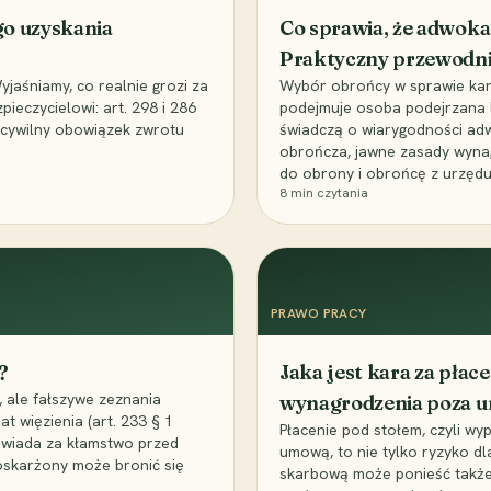
go uzyskania
Co sprawia, że adwoka
Praktyczny przewodn
aśniamy, co realnie grozi za
Wybór obrońcy w sprawie karne
eczycielowi: art. 298 i 286
podejmuje osoba podejrzana l
z cywilny obowiązek zwrotu
świadczą o wiarygodności ad
obrończa, jawne zasady wyna
do obrony i obrońcę z urzędu
8
min czytania
PRAWO PRACY
?
Jaka jest kara za pła
 ale fałszywe zeznania
wynagrodzenia poza 
t więzienia (art. 233 § 1
Płacenie pod stołem, czyli wyp
owiada za kłamstwo przed
umową, to nie tylko ryzyko d
 oskarżony może bronić się
skarbową może ponieść także 