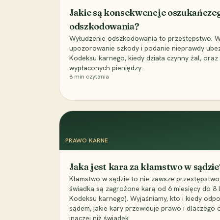
Jakie są konsekwencje oszukańcze
odszkodowania?
Wyłudzenie odszkodowania to przestępstwo. Wyj
upozorowanie szkody i podanie nieprawdy ubezpi
Kodeksu karnego, kiedy działa czynny żal, ora
wypłaconych pieniędzy.
8
min czytania
PRAWO KARNE
Jaka jest kara za kłamstwo w sądzie
Kłamstwo w sądzie to nie zawsze przestępstwo,
świadka są zagrożone karą od 6 miesięcy do 8 la
Kodeksu karnego). Wyjaśniamy, kto i kiedy odp
sądem, jakie kary przewiduje prawo i dlaczego
inaczej niż świadek.