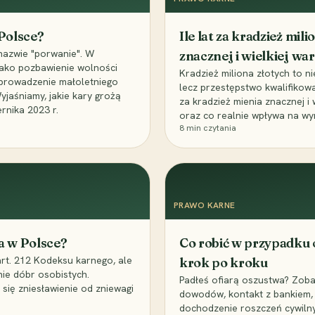
 Polsce?
Ile lat za kradzież mil
nazwie "porwanie". W
znacznej i wielkiej war
 jako pozbawienie wolności
Kradzież miliona złotych to n
, uprowadzenie małoletniego
lecz przestępstwo kwalifikowa
Wyjaśniamy, jakie kary grożą
za kradzież mienia znacznej i
rnika 2023 r.
oraz co realnie wpływa na wy
8
min czytania
PRAWO KARNE
a w Polsce?
Co robić w przypadku
art. 212 Kodeksu karnego, ale
krok po kroku
nie dóbr osobistych.
Padłeś ofiarą oszustwa? Zobac
 się zniesławienie od zniewagi
dowodów, kontakt z bankiem, 
dochodzenie roszczeń cywilny