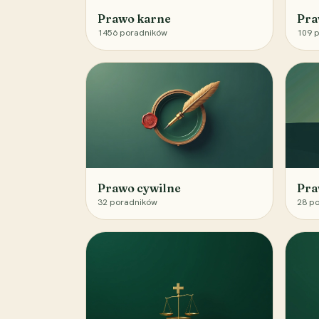
Prawo karne
Pra
1456
poradników
109
p
Prawo cywilne
Pra
32
poradników
28
po