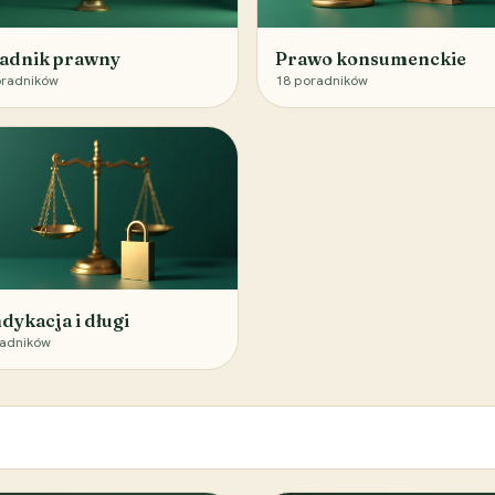
adnik prawny
Prawo konsumenckie
radników
18
poradników
dykacja i długi
adników