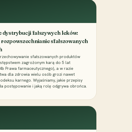
dystrybucji fałszywych leków:
 rozpowszechnianie sfałszowanych
h
 przechowywanie sfałszowanych produktów
zestępstwem zagrożonym karą do 5 lat
24b Prawa farmaceutycznego), a w razie
wa dla zdrowia wielu osób grozi nawet
Kodeksu karnego. Wyjaśniamy, jakie przepisy
da postępowanie i jaką rolę odgrywa obrońca.