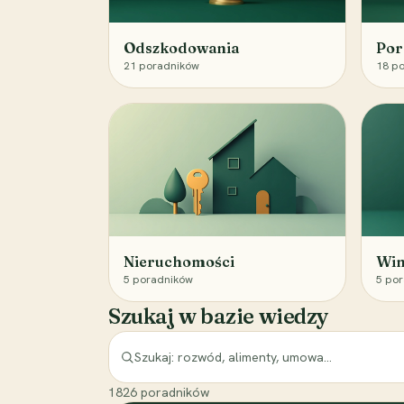
Odszkodowania
Por
21
poradników
18
po
Nieruchomości
Win
5
poradników
5
por
Szukaj w bazie wiedzy
1826
poradników