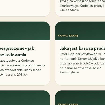
grożą za wynagrodzenie poz
skarbowego, Kodeksu pracy i
8
min czytania
PRAWO KARNE
ezpieczenie - jak
Jaka jest kara za pro
Produkcja narkotyków to w Po
odszkodowania
narkomanii. Sprawdź, jakie ka
przestępstwa z Kodeksu
przerabianie środków odurza
wość uzyskania odszkodowania
co oznacza "znaczna ilość".
aca świadczenie, kiedy może
7
min czytania
ne z art. 298 k.k.
PRAWO KARNE