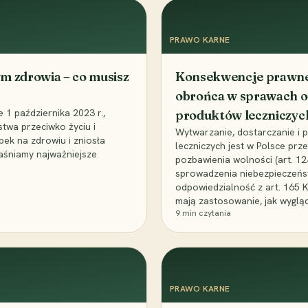
PRAWO KARNE
m zdrowia – co musisz
Konsekwencje prawne 
obrońca w sprawach o
1 października 2023 r.,
produktów leczniczyc
stwa przeciwko życiu i
Wytwarzanie, dostarczanie i
bek na zdrowiu i zniosła
leczniczych jest w Polsce pr
aśniamy najważniejsze
pozbawienia wolności (art. 1
sprowadzenia niebezpieczeńst
odpowiedzialność z art. 165 
mają zastosowanie, jak wyglą
9
min czytania
PRAWO KARNE