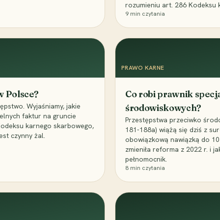
rozumieniu art. 286 Kodeksu 
9
min czytania
PRAWO KARNE
 w Polsce?
Co robi prawnik specj
ępstwo. Wyjaśniamy, jakie
środowiskowych?
elnych faktur na gruncie
Przestępstwa przeciwko środo
 Kodeksu karnego skarbowego,
181-188a) wiążą się dziś z su
est czynny żal.
obowiązkową nawiązką do 10 m
zmieniła reforma z 2022 r. i 
pełnomocnik.
8
min czytania