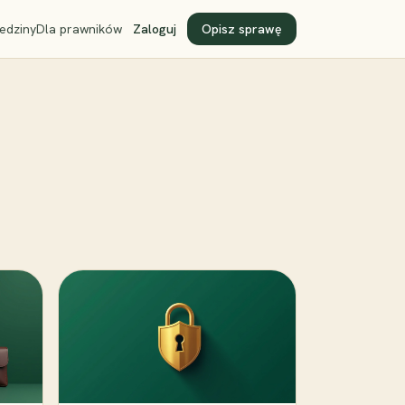
edziny
Dla prawników
Zaloguj
Opisz sprawę