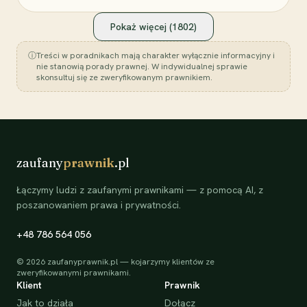
Pokaż więcej (
1802
)
ⓘ
Treści w poradnikach mają charakter wyłącznie informacyjny i
nie stanowią porady prawnej. W indywidualnej sprawie
skonsultuj się ze zweryfikowanym prawnikiem.
zaufany
prawnik
.pl
Łączymy ludzi z zaufanymi prawnikami — z pomocą AI, z
poszanowaniem prawa i prywatności.
+48 786 564 056
©
2026
zaufanyprawnik.pl — kojarzymy klientów ze
zweryfikowanymi prawnikami.
Klient
Prawnik
Jak to działa
Dołącz