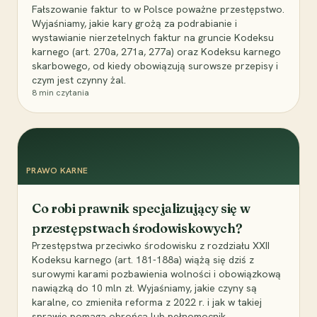
Fałszowanie faktur to w Polsce poważne przestępstwo.
Wyjaśniamy, jakie kary grożą za podrabianie i
wystawianie nierzetelnych faktur na gruncie Kodeksu
karnego (art. 270a, 271a, 277a) oraz Kodeksu karnego
skarbowego, od kiedy obowiązują surowsze przepisy i
czym jest czynny żal.
8
min czytania
PRAWO KARNE
Co robi prawnik specjalizujący się w
przestępstwach środowiskowych?
Przestępstwa przeciwko środowisku z rozdziału XXII
Kodeksu karnego (art. 181-188a) wiążą się dziś z
surowymi karami pozbawienia wolności i obowiązkową
nawiązką do 10 mln zł. Wyjaśniamy, jakie czyny są
karalne, co zmieniła reforma z 2022 r. i jak w takiej
sprawie pomaga obrońca lub pełnomocnik.