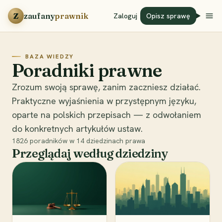
Przejdź do treści
Z
zaufany
prawnik
Zaloguj
Opisz sprawę
BAZA WIEDZY
Poradniki prawne
Zrozum swoją sprawę, zanim zaczniesz działać.
Praktyczne wyjaśnienia w przystępnym języku,
oparte na polskich przepisach — z odwołaniem
do konkretnych artykułów ustaw.
1826
poradników w
14
dziedzinach prawa
Przeglądaj według dziedziny