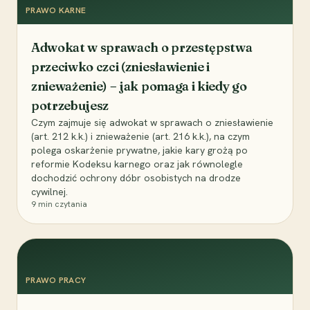
PRAWO KARNE
Adwokat w sprawach o przestępstwa
przeciwko czci (zniesławienie i
znieważenie) – jak pomaga i kiedy go
potrzebujesz
Czym zajmuje się adwokat w sprawach o zniesławienie
(art. 212 k.k.) i znieważenie (art. 216 k.k.), na czym
polega oskarżenie prywatne, jakie kary grożą po
reformie Kodeksu karnego oraz jak równolegle
dochodzić ochrony dóbr osobistych na drodze
cywilnej.
9
min czytania
PRAWO PRACY