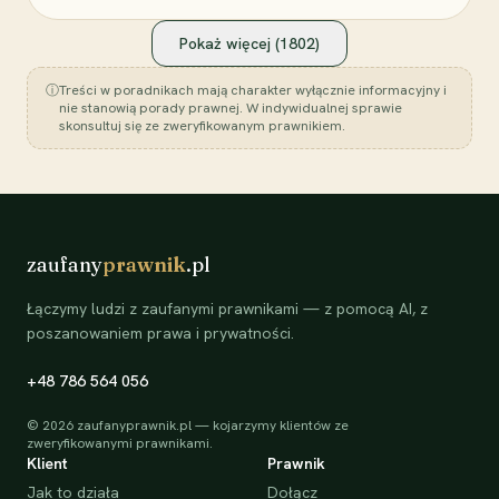
Pokaż więcej (
1802
)
ⓘ
Treści w poradnikach mają charakter wyłącznie informacyjny i
nie stanowią porady prawnej. W indywidualnej sprawie
skonsultuj się ze zweryfikowanym prawnikiem.
zaufany
prawnik
.pl
Łączymy ludzi z zaufanymi prawnikami — z pomocą AI, z
poszanowaniem prawa i prywatności.
+48 786 564 056
©
2026
zaufanyprawnik.pl — kojarzymy klientów ze
zweryfikowanymi prawnikami.
Klient
Prawnik
Jak to działa
Dołącz