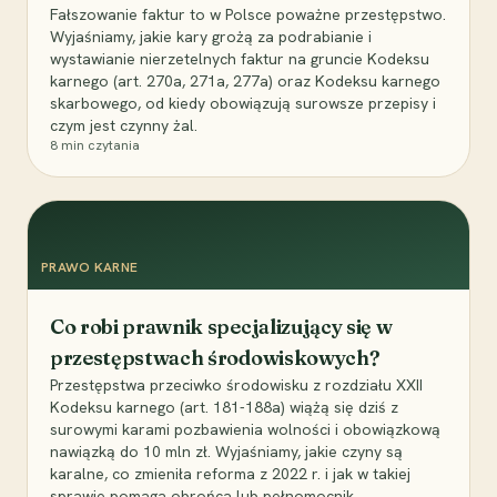
Fałszowanie faktur to w Polsce poważne przestępstwo.
Wyjaśniamy, jakie kary grożą za podrabianie i
wystawianie nierzetelnych faktur na gruncie Kodeksu
karnego (art. 270a, 271a, 277a) oraz Kodeksu karnego
skarbowego, od kiedy obowiązują surowsze przepisy i
czym jest czynny żal.
8
min czytania
PRAWO KARNE
Co robi prawnik specjalizujący się w
przestępstwach środowiskowych?
Przestępstwa przeciwko środowisku z rozdziału XXII
Kodeksu karnego (art. 181-188a) wiążą się dziś z
surowymi karami pozbawienia wolności i obowiązkową
nawiązką do 10 mln zł. Wyjaśniamy, jakie czyny są
karalne, co zmieniła reforma z 2022 r. i jak w takiej
sprawie pomaga obrońca lub pełnomocnik.