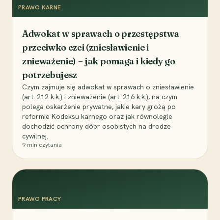
PRAWO KARNE
Adwokat w sprawach o przestępstwa
przeciwko czci (zniesławienie i
znieważenie) – jak pomaga i kiedy go
potrzebujesz
Czym zajmuje się adwokat w sprawach o zniesławienie
(art. 212 k.k.) i znieważenie (art. 216 k.k.), na czym
polega oskarżenie prywatne, jakie kary grożą po
reformie Kodeksu karnego oraz jak równolegle
dochodzić ochrony dóbr osobistych na drodze
cywilnej.
9
min czytania
PRAWO PRACY