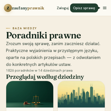
Przejdź do treści
Z
zaufany
prawnik
Zaloguj
Opisz sprawę
BAZA WIEDZY
Poradniki prawne
Zrozum swoją sprawę, zanim zaczniesz działać.
Praktyczne wyjaśnienia w przystępnym języku,
oparte na polskich przepisach — z odwołaniem
do konkretnych artykułów ustaw.
1826
poradników w
14
dziedzinach prawa
Przeglądaj według dziedziny