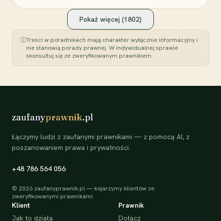
Pokaż więcej (
1802
)
ⓘ
Treści w poradnikach mają charakter wyłącznie informacyjny i
nie stanowią porady prawnej. W indywidualnej sprawie
skonsultuj się ze zweryfikowanym prawnikiem.
zaufany
prawnik
.pl
Łączymy ludzi z zaufanymi prawnikami — z pomocą AI, z
poszanowaniem prawa i prywatności.
+48 786 564 056
©
2026
zaufanyprawnik.pl — kojarzymy klientów ze
zweryfikowanymi prawnikami.
Klient
Prawnik
Jak to działa
Dołącz