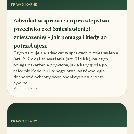
PRAWO KARNE
Adwokat w sprawach o przestępstwa
przeciwko czci (zniesławienie i
znieważenie) – jak pomaga i kiedy go
potrzebujesz
Czym zajmuje się adwokat w sprawach o zniesławienie
(art. 212 k.k.) i znieważenie (art. 216 k.k.), na czym
polega oskarżenie prywatne, jakie kary grożą po
reformie Kodeksu karnego oraz jak równolegle
dochodzić ochrony dóbr osobistych na drodze
cywilnej.
9
min czytania
PRAWO PRACY