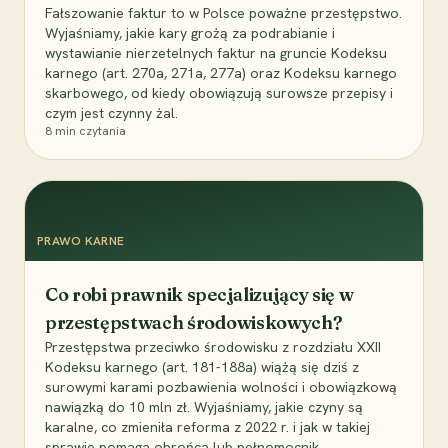
Fałszowanie faktur to w Polsce poważne przestępstwo.
Wyjaśniamy, jakie kary grożą za podrabianie i
wystawianie nierzetelnych faktur na gruncie Kodeksu
karnego (art. 270a, 271a, 277a) oraz Kodeksu karnego
skarbowego, od kiedy obowiązują surowsze przepisy i
czym jest czynny żal.
8
min czytania
PRAWO KARNE
Co robi prawnik specjalizujący się w
przestępstwach środowiskowych?
Przestępstwa przeciwko środowisku z rozdziału XXII
Kodeksu karnego (art. 181-188a) wiążą się dziś z
surowymi karami pozbawienia wolności i obowiązkową
nawiązką do 10 mln zł. Wyjaśniamy, jakie czyny są
karalne, co zmieniła reforma z 2022 r. i jak w takiej
sprawie pomaga obrońca lub pełnomocnik.