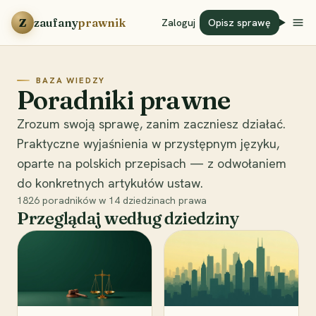
Przejdź do treści
Z
zaufany
prawnik
Zaloguj
Opisz sprawę
BAZA WIEDZY
Poradniki prawne
Zrozum swoją sprawę, zanim zaczniesz działać.
Praktyczne wyjaśnienia w przystępnym języku,
oparte na polskich przepisach — z odwołaniem
do konkretnych artykułów ustaw.
1826
poradników w
14
dziedzinach prawa
Przeglądaj według dziedziny